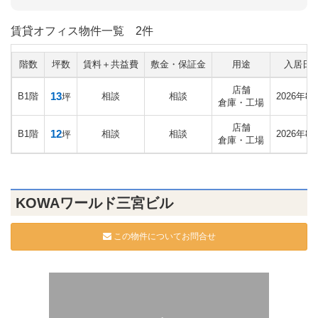
賃貸オフィス物件一覧
2件
階数
坪数
賃料＋共益費
敷金・保証金
用途
入居日
店舗
13
B1階
相談
相談
2026年8
坪
倉庫・工場
店舗
12
B1階
相談
相談
2026年8
坪
倉庫・工場
KOWAワールド三宮ビル
この物件についてお問合せ