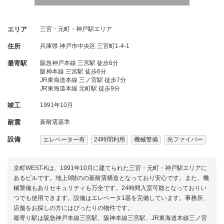
エリア
三宮・元町・神戸駅エリア
住所
兵庫県
神戸市中央区
三宮町1-4-1
最寄駅
阪急神戸本線 三宮駅 徒歩6分
阪神本線 三宮駅 徒歩6分
JR東海道本線 三ノ宮駅 徒歩7分
JR東海道本線 元町駅 徒歩9分
竣工
1991年10月
耐震
新耐震基準
設備
エレベーター有
24時間利用
機械警備
光ファイバー
京町WEST-Kは、1991年10月に建てられた三宮・元町・神戸駅エリアに
あるビルです。地上9階のの新耐震構造となっており安心です。また、機
械警備もありセキュリティも万全です。24時間入室可能となっておりい
つでも使用できます。設備はエレベータ1基を完備しています。事務所、
店舗をお探しの方にはぴったりの物件です。
最寄り駅は阪急神戸本線三宮駅、阪神本線三宮駅、JR東海道本線三ノ宮