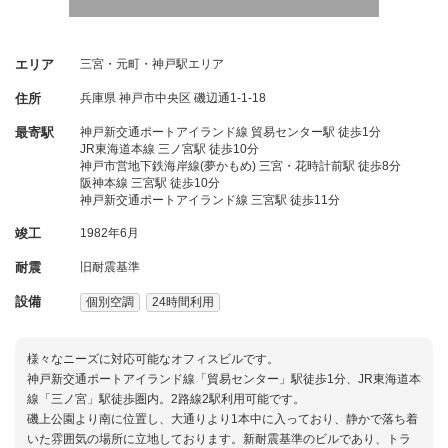
エリア
三宮・元町・神戸駅エリア
住所
兵庫県
神戸市中央区
磯辺通1-1-18
最寄駅
神戸新交通ポートアイランド線 貿易センター駅 徒歩1分
JR東海道本線 三ノ宮駅 徒歩10分
神戸市営地下鉄海岸線(夢かもめ) 三宮・花時計前駅 徒歩8分
阪神本線 三宮駅 徒歩10分
神戸新交通ポートアイランド線 三宮駅 徒歩11分
竣工
1982年6月
耐震
旧耐震基準
設備
個別空調
24時間利用
様々なニーズに対応可能なオフィスビルです。
神戸新交通ポートアイランド線「貿易センター」駅徒歩1分、JR東海道本
線「三ノ宮」駅徒歩圏内。2路線2駅利用可能です。
磯上公園より南に位置し、大通りより1本中に入っており、静かで落ち着
いた雰囲気の場所に立地しております。新耐震基準のビルであり、トラ