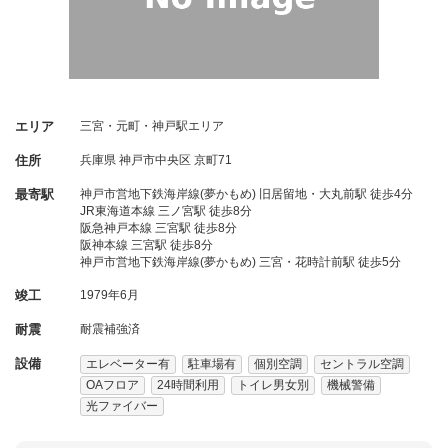
エリア
三宮・元町・神戸駅エリア
住所
兵庫県
神戸市中央区
京町71
最寄駅
神戸市営地下鉄海岸線(夢かもめ) 旧居留地・大丸前駅 徒歩4分
JR東海道本線 三ノ宮駅 徒歩8分
阪急神戸本線 三宮駅 徒歩8分
阪神本線 三宮駅 徒歩8分
神戸市営地下鉄海岸線(夢かもめ) 三宮・花時計前駅 徒歩5分
竣工
1979年6月
耐震
耐震補強済
設備
エレベーター有
駐車場有
個別空調
セントラル空調
OAフロア
24時間利用
トイレ男女別
機械警備
光ファイバー