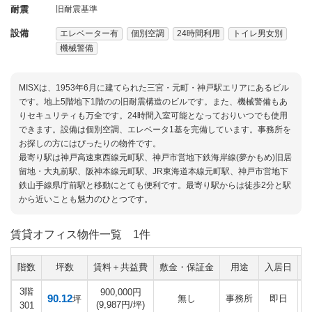
耐震
旧耐震基準
設備
エレベーター有
個別空調
24時間利用
トイレ男女別
機械警備
MISXは、1953年6月に建てられた三宮・元町・神戸駅エリアにあるビル
です。地上5階地下1階のの旧耐震構造のビルです。また、機械警備もあ
りセキュリティも万全です。24時間入室可能となっておりいつでも使用
できます。設備は個別空調、エレベータ1基を完備しています。事務所を
お探しの方にはぴったりの物件です。
最寄り駅は神戸高速東西線元町駅、神戸市営地下鉄海岸線(夢かもめ)旧居
留地・大丸前駅、阪神本線元町駅、JR東海道本線元町駅、神戸市営地下
鉄山手線県庁前駅と移動にとても便利です。最寄り駅からは徒歩2分と駅
から近いことも魅力のひとつです。
賃貸オフィス物件一覧
1件
階数
坪数
賃料＋共益費
敷金・保証金
用途
入居日
3階
900,000円
90.12
無し
事務所
即日
坪
(9,987円/坪)
301