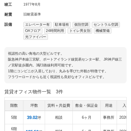
竣工
1977年8月
耐震
旧耐震基準
設備
エレベーター有
駐車場有
個別空調
セントラル空調
OAフロア
24時間利用
トイレ男女別
機械警備
光ファイバー
視認性の高い角地の大型ビルです。
阪急神戸本線三宮駅、ポートアイランド線貿易センター駅、 JR神戸線三
ノ宮駅徒歩圏内。3駅3路線利用可能です。
1階にコンビニが入居しており、丸みを帯びた外観が特徴です。
フラワーロードからも近く視認性も良好なオフィスビルです。
賃貸オフィス物件一覧
3件
階数
坪数
賃料＋共益費
敷金・保証金
用途
入居
39.02
5階
相談
6ヶ月
事務所
2026
坪
6階