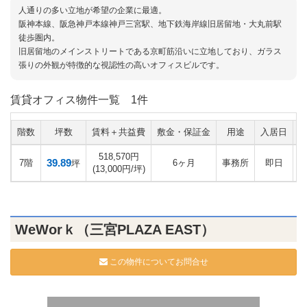
人通りの多い立地が希望の企業に最適。
阪神本線、阪急神戸本線神戸三宮駅、地下鉄海岸線旧居留地・大丸前駅
徒歩圏内。
旧居留地のメインストリートである京町筋沿いに立地しており、ガラス
張りの外観が特徴的な視認性の高いオフィスビルです。
賃貸オフィス物件一覧
1件
階数
坪数
賃料＋共益費
敷金・保証金
用途
入居日
518,570円
39.89
7階
6ヶ月
事務所
即日
坪
(13,000円/坪)
WeWorｋ（三宮PLAZA EAST）
この物件についてお問合せ