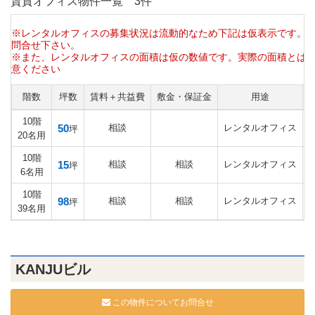
賃貸オフィス物件一覧
3件
※レンタルオフィスの募集状況は流動的なため下記は仮表示です。
問合せ下さい。
※また、レンタルオフィスの面積は仮の数値です。実際の面積とは
意ください
階数
坪数
賃料＋共益費
敷金・保証金
用途
10階
50
相談
レンタルオフィス
坪
20名用
10階
15
相談
相談
レンタルオフィス
坪
6名用
10階
98
相談
相談
レンタルオフィス
坪
39名用
KANJUビル
この物件についてお問合せ