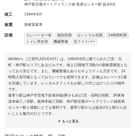
神戸新交通ポートアイランド線 貿易センター駅 徒歩6分
竣工
1994年9月
耐震
新耐震基準
設備
エレベーター有
個別空調
セントラル空調
24時間利用
トイレ男女別
機械警備
光ファイバー
WeWorｋ（三宮PLAZA EAST）は、1994年9月に建てられた三宮・元
町・神戸駅エリアにあるビルです。地上12階地下2階のの新耐震構造とな
っており安心です。また、機械警備もありセキュリティも万全です。24
時間入室可能となっておりいつでも使用できます。設備はエレベータ1基
を完備しています。レンタルオフィスをお探しの方にはぴったりの物件
です。
最寄り駅は神戸市営地下鉄海岸線(夢かもめ)三宮・花時計前駅、JR東海
道本線三ノ宮駅、阪神本線三宮駅、神戸新交通ポートアイランド線貿易
センター駅と移動にとても便利です。最寄り駅からは徒歩2分と駅から近
いことも魅力のひとつです。
▼ もっと見る