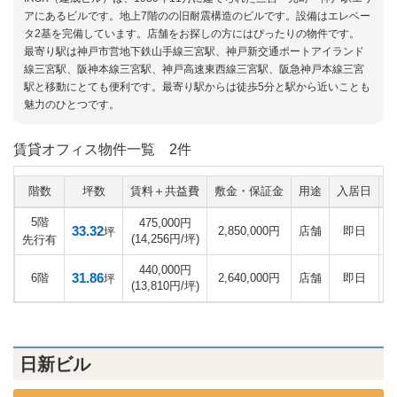
アにあるビルです。地上7階のの旧耐震構造のビルです。設備はエレベー
タ2基を完備しています。店舗をお探しの方にはぴったりの物件です。
最寄り駅は神戸市営地下鉄山手線三宮駅、神戸新交通ポートアイランド
線三宮駅、阪神本線三宮駅、神戸高速東西線三宮駅、阪急神戸本線三宮
駅と移動にとても便利です。最寄り駅からは徒歩5分と駅から近いことも
魅力のひとつです。
賃貸オフィス物件一覧
2件
階数
坪数
賃料＋共益費
敷金・保証金
用途
入居日
5階
475,000円
33.32
2,850,000円
店舗
即日
坪
(14,256円/坪)
先行有
440,000円
31.86
6階
2,640,000円
店舗
即日
坪
(13,810円/坪)
日新ビル