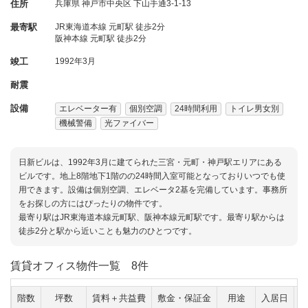
住所
兵庫県
神戸市中央区
下山手通3-1-13
最寄駅
JR東海道本線 元町駅 徒歩2分
阪神本線 元町駅 徒歩2分
竣工
1992年3月
耐震
設備
エレベーター有
個別空調
24時間利用
トイレ男女別
機械警備
光ファイバー
日新ビルは、1992年3月に建てられた三宮・元町・神戸駅エリアにある
ビルです。地上8階地下1階のの24時間入室可能となっておりいつでも使
用できます。設備は個別空調、エレベータ2基を完備しています。事務所
をお探しの方にはぴったりの物件です。
最寄り駅はJR東海道本線元町駅、阪神本線元町駅です。最寄り駅からは
徒歩2分と駅から近いことも魅力のひとつです。
賃貸オフィス物件一覧
8件
階数
坪数
賃料＋共益費
敷金・保証金
用途
入居日