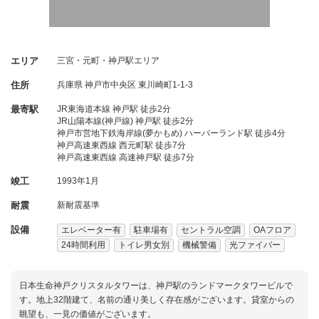
エリア
三宮・元町・神戸駅エリア
住所
兵庫県
神戸市中央区
東川崎町1-1-3
最寄駅
JR東海道本線 神戸駅 徒歩2分
JR山陽本線(神戸線) 神戸駅 徒歩2分
神戸市営地下鉄海岸線(夢かもめ) ハーバーランド駅 徒歩4分
神戸高速東西線 西元町駅 徒歩7分
神戸高速東西線 高速神戸駅 徒歩7分
竣工
1993年1月
耐震
新耐震基準
設備
エレベーター有
駐車場有
セントラル空調
OAフロア
24時間利用
トイレ男女別
機械警備
光ファイバー
日本生命神戸クリスタルタワーは、神戸駅のランドマークタワービルで
す。地上32階建て、名前の通り美しく存在感がございます。貸室からの
眺望も、一見の価値がございます。