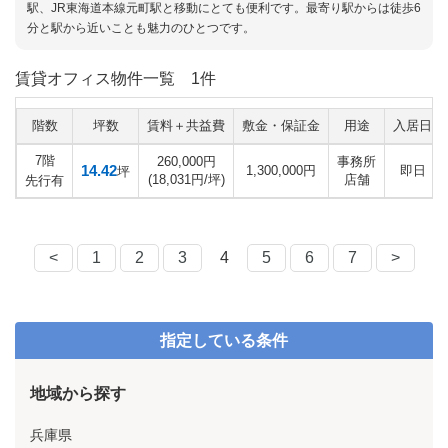
駅、JR東海道本線元町駅と移動にとても便利です。最寄り駅からは徒歩6
分と駅から近いことも魅力のひとつです。
賃貸オフィス物件一覧
1件
階数
坪数
賃料＋共益費
敷金・保証金
用途
入居日
7階
260,000円
事務所
14.42
1,300,000円
即日
坪
(18,031円/坪)
店舗
先行有
<
1
2
3
4
5
6
7
>
指定している条件
地域から探す
兵庫県