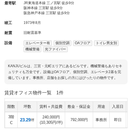
最寄駅
JR東海道本線 三ノ宮駅 徒歩9分
阪神本線 三宮駅 徒歩9分
阪急神戸本線 三宮駅 徒歩9分
竣工
1973年8月
耐震
旧耐震基準
設備
エレベーター有
個別空調
OAフロア
トイレ男女別
機械警備
光ファイバー
KANJUビルは、三宮・元町エリアにあるビルです。機械警備もありセキ
ュリティも万全です。設備はOAフロア、個別空調、エレベータ2基を完
備しています。事務所、店舗をお探しの方にはぴったりの物件です。
賃貸オフィス物件一覧
1件
階数
坪数
賃料＋共益費
敷金・保証金
用途
入居日
3階
240,000円
23.29
792,000円
事務所
即日
坪
(10,305円/坪)
C