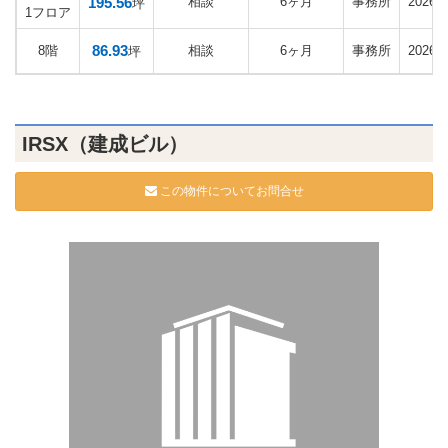
195.56
相談
6ヶ月
事務所
2026
坪
1フロア
86.93
8階
相談
6ヶ月
事務所
2026
坪
IRSX（建成ビル）
この物件についてお問合せ