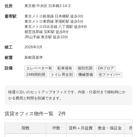
住所
東京都
中央区
日本橋3-14-3
最寄駅
東京メトロ銀座線 日本橋駅 徒歩3分
東京メトロ東西線 茅場町駅 徒歩5分
東京メトロ日比谷線 八丁堀駅 徒歩9分
都営浅草線 宝町駅 徒歩8分
JR山手線 東京駅 徒歩10分
竣工
2026年3月
耐震
新耐震基準
設備
エレベーター有
駐車場有
個別空調
OAフロア
24時間利用
トイレ男女別
機械警備
光ファイバー
桜通り沿いのセットアップオフィスです。内装・什器付きで移転時にか
かる費用と時間を削減できます。
賃貸オフィス物件一覧
2件
階数
坪数
賃料＋共益費
敷金・保証金
用途