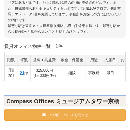
リアにあるビルです。地上6階地上1階のの旧耐震構造のビルです。ま
た、機械警備もありセキュリティも万全です。設備はOAフロア、個別空
調、エレベータ1基を完備しています。事務所をお探しの方にはぴったり
の物件です。
最寄り駅は東京メトロ銀座線京橋駅、JR山手線東京駅です。最寄り駅か
らは徒歩3分と駅から近いことも魅力のひとつです。
賃貸オフィス物件一覧
1件
階数
坪数
賃料＋共益費
敷金・保証金
用途
入居日
お気
2階
315,000円
21
相談
事務所
即日
坪
(15,000円/坪)
201
Compass Offices ミュージアムタワー京橋
この物件についてお問合せ