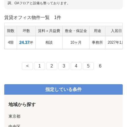
調、OAフロアと設備も整っております。
賃貸オフィス物件一覧
1件
階数
坪数
賃料＋共益費
敷金・保証金
用途
入居日
24.37
4階
相談
10ヶ月
事務所
2027年1月
坪
<
1
2
3
4
5
6
指定している条件
地域から探す
東京都
中央区