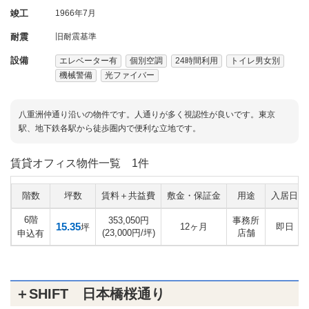
竣工
1966年7月
耐震
旧耐震基準
設備
エレベーター有
個別空調
24時間利用
トイレ男女別
機械警備
光ファイバー
八重洲仲通り沿いの物件です。人通りが多く視認性が良いです。東京
駅、地下鉄各駅から徒歩圏内で便利な立地です。
賃貸オフィス物件一覧
1件
階数
坪数
賃料＋共益費
敷金・保証金
用途
入居日
6階
353,050円
事務所
15.35
12ヶ月
即日
坪
(23,000円/坪)
店舗
申込有
＋SHIFT 日本橋桜通り