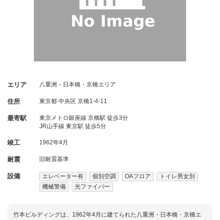
エリア
八重洲・日本橋・京橋エリア
住所
東京都
中央区
京橋1-4-11
最寄駅
東京メトロ銀座線 京橋駅 徒歩3分
JR山手線 東京駅 徒歩5分
竣工
1962年4月
耐震
旧耐震基準
設備
エレベーター有
個別空調
OAフロア
トイレ男女別
機械警備
光ファイバー
竹本ビルディングは、1962年4月に建てられた八重洲・日本橋・京橋エ