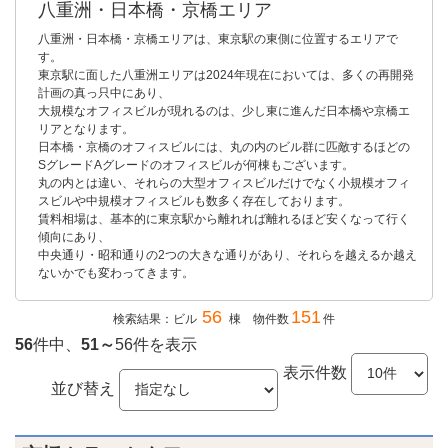
八重洲・日本橋・京橋エリア
八重洲・日本橋・京橋エリアは、東京駅の東側に位置するエリアで
す。
東京駅に面した八重洲エリアは2024年現在においては、多くの再開発
計画の真っ只中にあり、
大規模なオフィスビルが現れるのは、少し東に進んだ日本橋や京橋エ
リアとなります。
日本橋・京橋のオフィスビルには、丸の内のビル群に匹敵するほどの
SグレードAグレードのオフィスビルが何棟もございます。
丸の内とは違い、それらの大型オフィスビルだけでなく小規模オフィ
スビルや中規模オフィスビルも数多く存在しております。
賃料相場は、基本的に東京駅から離れれば離れるほど安くなって行く
傾向にあり、
中央通り・昭和通りの2つの大きな通りがあり、それらを越えるか越え
ないかでも変わってきます。
56
151
検索結果：ビル
棟 物件数
件
56
件中、
51～
56件を表示
表示件数
並び替え