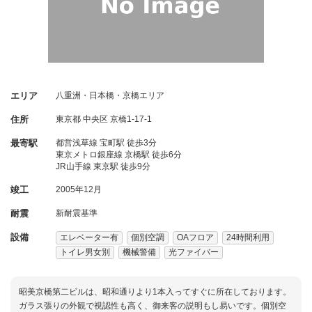
エリア
八重洲・日本橋・京橋エリア
住所
東京都
中央区
京橋1-17-1
最寄駅
都営浅草線 宝町駅 徒歩3分
東京メトロ銀座線 京橋駅 徒歩6分
JR山手線 東京駅 徒歩9分
竣工
2005年12月
耐震
新耐震基準
設備
エレベーター有
個別空調
OAフロア
24時間利用
トイレ男女別
機械警備
光ファイバー
昭美京橋第二ビルは、昭和通りより1本入ってすぐに所在しております。
ガラス張りの外観で視認性も高く、御来客の説明もし易いです。個別空