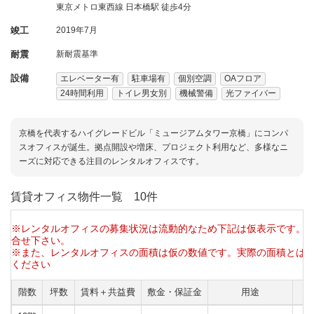
東京メトロ東西線 日本橋駅 徒歩4分
竣工
2019年7月
耐震
新耐震基準
設備
エレベーター有
駐車場有
個別空調
OAフロア
24時間利用
トイレ男女別
機械警備
光ファイバー
京橋を代表するハイグレードビル「ミュージアムタワー京橋」にコンパ
スオフィスが誕生。拠点開設や増床、プロジェクト利用など、多様なニ
ーズに対応できる注目のレンタルオフィスです。
賃貸オフィス物件一覧
10件
※レンタルオフィスの募集状況は流動的なため下記は仮表示です。
合せ下さい。
※また、レンタルオフィスの面積は仮の数値です。実際の面積とは
ください
階数
坪数
賃料＋共益費
敷金・保証金
用途