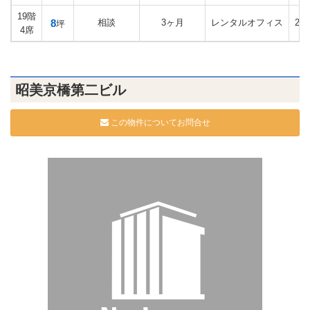
19階
8
相談
3ヶ月
レンタルオフィス
20
坪
4席
昭美京橋第二ビル
この物件についてお問合せ