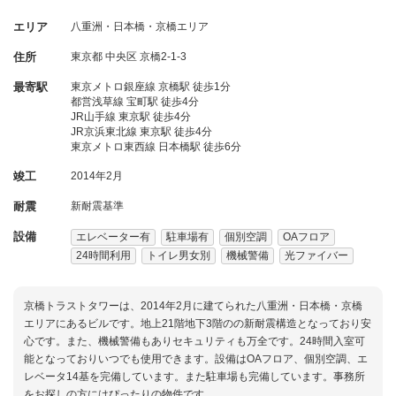
エリア
八重洲・日本橋・京橋エリア
住所
東京都
中央区
京橋2-1-3
最寄駅
東京メトロ銀座線 京橋駅 徒歩1分
都営浅草線 宝町駅 徒歩4分
JR山手線 東京駅 徒歩4分
JR京浜東北線 東京駅 徒歩4分
東京メトロ東西線 日本橋駅 徒歩6分
竣工
2014年2月
耐震
新耐震基準
設備
エレベーター有
駐車場有
個別空調
OAフロア
24時間利用
トイレ男女別
機械警備
光ファイバー
京橋トラストタワーは、2014年2月に建てられた八重洲・日本橋・京橋
エリアにあるビルです。地上21階地下3階のの新耐震構造となっており安
心です。また、機械警備もありセキュリティも万全です。24時間入室可
能となっておりいつでも使用できます。設備はOAフロア、個別空調、エ
レベータ14基を完備しています。また駐車場も完備しています。事務所
をお探しの方にはぴったりの物件です。