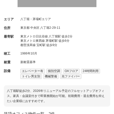
エリア
八丁堀・茅場町エリア
住所
東京都
中央区
八丁堀2-29-11
最寄駅
東京メトロ日比谷線 八丁堀駅 徒歩2分
東京メトロ東西線 茅場町駅 徒歩6分
都営浅草線 宝町駅 徒歩9分
竣工
1986年10月
耐震
新耐震基準
設備
エレベーター有
個別空調
OAフロア
24時間利用
トイレ男女別
機械警備
光ファイバー
八丁堀駅徒歩2分、2026年リニューアル予定のフルセットアップオフィ
ス。家具・会議室付きで即業務開始が可能。初期費用・退去費用を抑え
たい企業様におすすめです。
賃貸オフィス物件一覧
2件