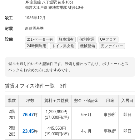
JR京葉線 八丁堀駅 徒歩10分
都営大江戸線 築地市場駅 徒歩10分
竣工
1986年12月
耐震
新耐震基準
設備
エレベーター有
駐車場有
個別空調
OAフロア
24時間利用
トイレ男女別
機械警備
光ファイバー
聖ルカ通り沿いの大型物件です。設備も備わっており、ボリュームとス
ペックをお求めの方におすすめです。
賃貸オフィス物件一覧
3件
階数
坪数
賃料＋共益費
敷金・保証金
用途
入居日
2階
1,299,990円
76.47
6ヶ月
事務所
即日
坪
(17,000円/坪)
201
2階
445,550円
23.45
4ヶ月
事務所
即日
坪
(19,000円/坪)
203