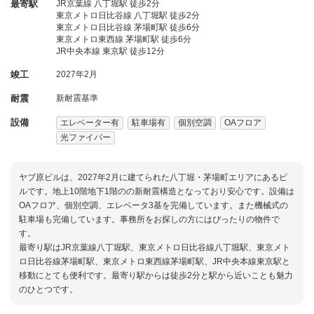
最寄駅
JR京葉線 八丁堀駅 徒歩2分
東京メトロ日比谷線 八丁堀駅 徒歩2分
東京メトロ日比谷線 茅場町駅 徒歩6分
東京メトロ東西線 茅場町駅 徒歩6分
JR中央本線 東京駅 徒歩12分
竣工
2027年2月
耐震
新耐震基準
設備
エレベーター有
駐車場有
個別空調
OAフロア
光ファイバー
ヤブ原ビルは、2027年2月に建てられた八丁堀・茅場町エリアにあるビ
ルです。地上10階地下1階のの新耐震構造となっており安心です。設備は
OAフロア、個別空調、エレベータ3基を完備しています。また機械式の
駐車場も完備しています。事務所をお探しの方にはぴったりの物件で
す。
最寄り駅はJR京葉線八丁堀駅、東京メトロ日比谷線八丁堀駅、東京メト
ロ日比谷線茅場町駅、東京メトロ東西線茅場町駅、JR中央本線東京駅と
移動にとても便利です。最寄り駅からは徒歩2分と駅から近いことも魅力
のひとつです。