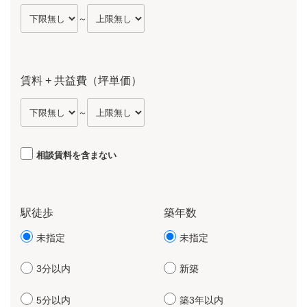
～
賃料 + 共益費（坪単価）
～
相談賃料を含まない
駅徒歩
築年数
未指定
未指定
3分以内
新築
5分以内
築3年以内