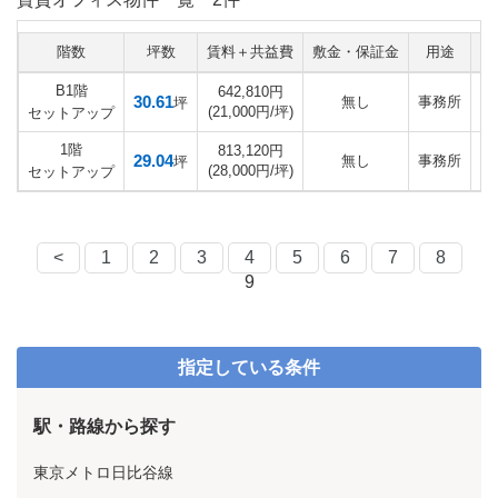
階数
坪数
賃料＋共益費
敷金・保証金
用途
B1階
642,810円
30.61
無し
事務所
2
坪
(21,000円/坪)
セットアップ
1階
813,120円
29.04
無し
事務所
2
坪
(28,000円/坪)
セットアップ
<
1
2
3
4
5
6
7
8
9
指定している条件
駅・路線から探す
東京メトロ日比谷線