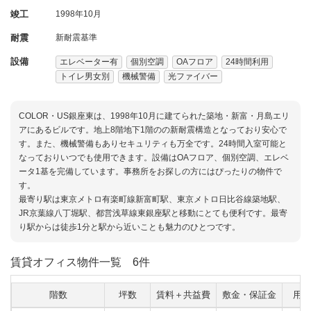
竣工
1998年10月
耐震
新耐震基準
設備
エレベーター有
個別空調
OAフロア
24時間利用
トイレ男女別
機械警備
光ファイバー
COLOR・US銀座東は、1998年10月に建てられた築地・新富・月島エリ
アにあるビルです。地上8階地下1階のの新耐震構造となっており安心で
す。また、機械警備もありセキュリティも万全です。24時間入室可能と
なっておりいつでも使用できます。設備はOAフロア、個別空調、エレベ
ータ1基を完備しています。事務所をお探しの方にはぴったりの物件で
す。
最寄り駅は東京メトロ有楽町線新富町駅、東京メトロ日比谷線築地駅、
JR京葉線八丁堀駅、都営浅草線東銀座駅と移動にとても便利です。最寄
り駅からは徒歩1分と駅から近いことも魅力のひとつです。
賃貸オフィス物件一覧
6件
階数
坪数
賃料＋共益費
敷金・保証金
用途