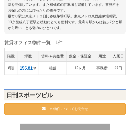
基を完備しています。また機械式の駐車場も完備しています。事務所を
お探しの方にはぴったりの物件です。
最寄り駅は東京メトロ日比谷線茅場町駅、東京メトロ東西線茅場町駅、
JR京葉線八丁堀駅と移動にとても便利です。最寄り駅からは徒歩7分と駅
から近いことも魅力のひとつです。
賃貸オフィス物件一覧
1件
階数
坪数
賃料＋共益費
敷金・保証金
用途
入居日
155.81
8階
相談
12ヶ月
事務所
即日
坪
日刊スポーツビル
この物件についてお問合せ