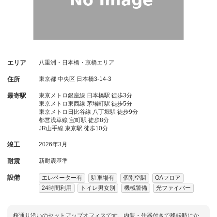
エリア
八重洲・日本橋・京橋エリア
住所
東京都
中央区
日本橋3-14-3
最寄駅
東京メトロ銀座線 日本橋駅 徒歩3分
東京メトロ東西線 茅場町駅 徒歩5分
東京メトロ日比谷線 八丁堀駅 徒歩9分
都営浅草線 宝町駅 徒歩8分
JR山手線 東京駅 徒歩10分
竣工
2026年3月
耐震
新耐震基準
設備
エレベーター有
駐車場有
個別空調
OAフロア
24時間利用
トイレ男女別
機械警備
光ファイバー
桜通り沿いのセットアップオフィスです。内装・什器付きで移転時にか