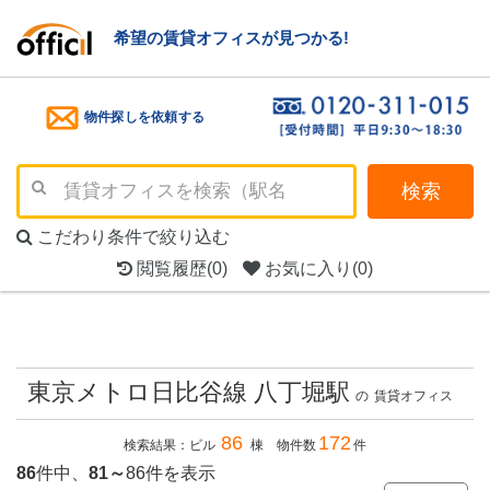
希望の賃貸オフィスが見つかる!
物件探しを依頼する
検索
こだわり条件で絞り込む
閲覧履歴
(0)
お気に入り
(0)
東京メトロ日比谷線 八丁堀駅
の
賃貸オフィス
86
172
検索結果：ビル
棟 物件数
件
86
件中、
81～
86件を表示