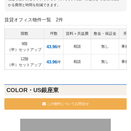
かる費用と時間を削減できます。
賃貸オフィス物件一覧
2件
階数
坪数
賃料＋共益費
敷金・保証金
用途
9階
43.96
相談
無し
事務
坪
（申）セットアップ
12階
43.96
相談
無し
事務
坪
（申）セットアップ
COLOR・US銀座東
この物件についてお問合せ