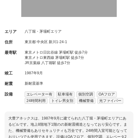
エリア
八丁堀・茅場町エリア
住所
東京都
中央区
新川1-24-1
最寄駅
東京メトロ日比谷線 茅場町駅 徒歩7分
東京メトロ東西線 茅場町駅 徒歩7分
JR京葉線 八丁堀駅 徒歩7分
竣工
1987年9月
耐震
新耐震基準
設備
エレベーター有
駐車場有
個別空調
OAフロア
24時間利用
トイレ男女別
機械警備
光ファイバー
大豊アネックスは、1987年9月に建てられた八丁堀・茅場町エリアにあ
るビルです。地上8階地下1階のの新耐震構造となっており安心です。ま
た、機械警備もありセキュリティも万全です。24時間入室可能となって
おりいつでも使用できます。設備はOAフロア、個別空調、エレベータ2