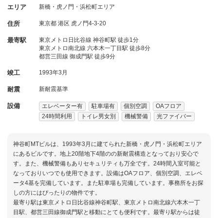
エリア
新橋・虎ノ門・浜松町エリア
住所
東京都
港区
虎ノ門4-3-20
最寄駅
東京メトロ日比谷線 神谷町駅 徒歩1分
東京メトロ南北線 六本木一丁目駅 徒歩8分
都営三田線 御成門駅 徒歩9分
竣工
1993年3月
耐震
新耐震基準
設備
エレベーター有
駐車場有
個別空調
OAフロア
24時間利用
トイレ男女別
機械警備
光ファイバー
神谷町MTビルは、1993年3月に建てられた新橋・虎ノ門・浜松町エリア
にあるビルです。地上20階地下4階のの新耐震構造となっており安心で
す。また、機械警備もありセキュリティも万全です。24時間入室可能と
なっておりいつでも使用できます。設備はOAフロア、個別空調、エレベ
ータ4基を完備しています。また駐車場も完備しています。事務所をお探
しの方にはぴったりの物件です。
最寄り駅は東京メトロ日比谷線神谷町駅、東京メトロ南北線六本木一丁
目駅、都営三田線御成門駅と移動にとても便利です。最寄り駅からは徒