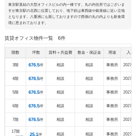
東京駅直結の大型オフィスビルの内一棟です。丸の内住所ではございま
すが東京駅の北西に位置しており、地下鉄は東西線や銀座線に近い立地
となります。八重洲にも面しておりますので西側の丸の内よりも飲食環
境に恵まれております。
賃貸オフィス物件一覧
6件
階数
坪数
賃料＋共益費
敷金・保証金
用途
入居
676.5
3階
相談
相談
事務所
2027
坪
676.5
4階
相談
相談
事務所
2027
坪
676.5
5階
相談
相談
事務所
2027
坪
676.5
6階
相談
相談
事務所
2027
坪
676.5
7階
相談
相談
事務所
2027
坪
17階
25.1
相談
相談
事務所
2027
坪