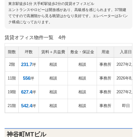
東京駅徒歩1分 大手町駅徒歩2分の賃貸オフィスビル
エントランスやロビーは開放感があり、高級感を感じられます。37階建
てですので高層階から見る眺望はかなり良好です。エレベーターは3バン
ク構成になっております。
賃貸オフィス物件一覧
4件
階数
坪数
賃料＋共益費
敷金・保証金
用途
入居日
231.7
2階
相談
相談
事務所
2027年2月
坪
556
11階
相談
相談
事務所
2026年8月
坪
627.4
19階
相談
相談
事務所
2027年2月
坪
542.4
21階
相談
相談
事務所
即日
坪
神谷町MTビル