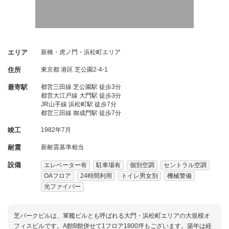
エリア
新橋・虎ノ門・浜松町エリア
住所
東京都
港区
芝公園2-4-1
最寄駅
都営三田線 芝公園駅 徒歩3分
都営大江戸線 大門駅 徒歩3分
JR山手線 浜松町駅 徒歩7分
都営三田線 御成門駅 徒歩7分
竣工
1982年7月
耐震
新耐震基準相当
設備
エレベーター有
駐車場有
個別空調
セントラル空調
OAフロア
24時間利用
トイレ男女別
機械警備
光ファイバー
芝パークビルは、軍艦ビルとも呼ばれる大門・浜松町エリアの大規模オ
フィスビルです。A館B館併せて1フロア1800坪もございます。築年は経