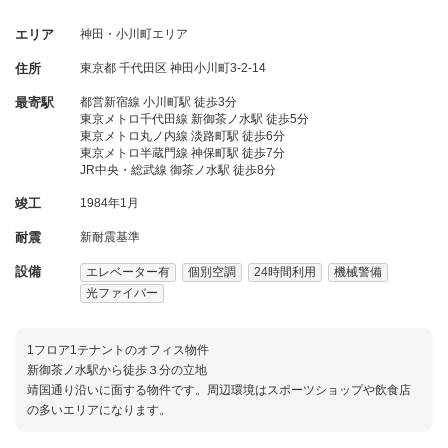
エリア
神田・小川町エリア
住所
東京都
千代田区
神田小川町3-2-14
最寄駅
都営新宿線 小川町駅 徒歩3分
東京メトロ千代田線 新御茶ノ水駅 徒歩5分
東京メトロ丸ノ内線 淡路町駅 徒歩6分
東京メトロ半蔵門線 神保町駅 徒歩7分
JR中央・総武線 御茶ノ水駅 徒歩8分
竣工
1984年1月
耐震
新耐震基準
設備
エレベーター有
個別空調
24時間利用
機械警備
光ファイバー
1フロア1テナントのオフィス物件
新御茶ノ水駅から徒歩３分の立地
靖国通り沿いに面する物件です。周辺環境はスポーツショップや飲食店
の多いエリアになります。