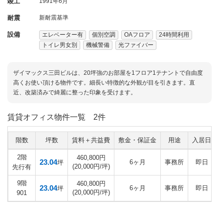
竣工
1991年6月
耐震
新耐震基準
設備
エレベーター有
個別空調
OAフロア
24時間利用
トイレ男女別
機械警備
光ファイバー
ザイマックス三田ビルは、20坪強のお部屋を1フロア1テナントで自由度
高くお使い頂ける物件です。細長い特徴的な外観が目を引きます。直
近、改築済みで綺麗に整った印象を受けます。
賃貸オフィス物件一覧
2件
階数
坪数
賃料＋共益費
敷金・保証金
用途
入居日
2階
460,800円
23.04
6ヶ月
事務所
即日
坪
(20,000円/坪)
先行有
9階
460,800円
23.04
6ヶ月
事務所
即日
坪
(20,000円/坪)
901