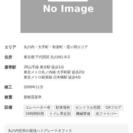
エリア
丸の内・大手町・有楽町・霞ヶ関エリア
住所
東京都
千代田区
丸の内1-8-3
最寄駅
JR山手線 東京駅 徒歩1分
東京メトロ丸ノ内線 大手町駅 徒歩2分
東京メトロ銀座線 日本橋駅 徒歩4分
竣工
2008年11月
耐震
新耐震基準
設備
エレベーター有
駐車場有
セントラル空調
OAフロア
24時間利用
トイレ男女別
機械警備
光ファイバー
丸の内住所の築浅ハイグレードオフィス