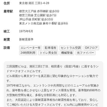
住所
東京都
港区
三田1-4-28
最寄駅
都営大江戸線 赤羽橋駅 徒歩3分
都営三田線 芝公園駅 徒歩7分
JR山手線 田町駅 徒歩10分
東京メトロ南北線 麻布十番駅 徒歩9分
竣工
1975年6月
耐震
新耐震基準
設備
エレベーター有
駐車場有
セントラル空調
OAフロア
24時間利用
トイレ男女別
機械警備
光ファイバー
三田国際ビルは、港区三田1丁目、桜田通り（国道1号線）に面するラン
ドマークオフィスビルです。
ビル前面から東京タワーを真正面に望む印象的なロケーションが魅力で
す。
1975年竣工ながら、エントランスや共用部などのリニューアルが実施さ
れ、築年数を感じさせない上質なオフィス環境を実現。基準階約698坪の
大型無柱空間を備え、多様な分割区画にも対応します。
また、大臣認定により新耐震基準相当の耐震性能を有しており、安心し
てご検討いただける大型オフィスビルです。ビル内には郵便局やコンビ