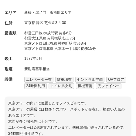
エリア
新橋・虎ノ門・浜松町エリア
住所
東京都
港区
芝公園3-4-30
最寄駅
都営三田線 御成門駅 徒歩6分
都営大江戸線 赤羽橋駅 徒歩7分
東京メトロ日比谷線 神谷町駅 徒歩8分
東京メトロ南北線 六本木一丁目駅 徒歩15分
竣工
1977年5月
耐震
新耐震基準相当
設備
エレベーター有
駐車場有
セントラル空調
OAフロア
24時間利用
トイレ男女別
機械警備
光ファイバー
東京タワーの向いに位置したオフィスビルです。
東京タワーの周辺には数多くのパワースポットが存在し、根強い人気の
あるエリアです。
窓面が多く採光性は十分です。
エレベーターは2基設置されています。機械警備が導入されているので、
24時間利用可能です。