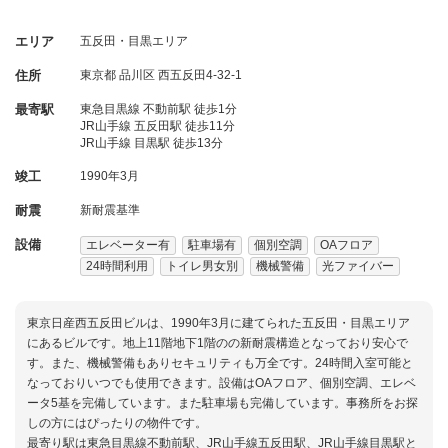
エリア
五反田・目黒エリア
住所
東京都
品川区
西五反田4-32-1
最寄駅
東急目黒線 不動前駅 徒歩1分
JR山手線 五反田駅 徒歩11分
JR山手線 目黒駅 徒歩13分
竣工
1990年3月
耐震
新耐震基準
設備
エレベーター有
駐車場有
個別空調
OAフロア
24時間利用
トイレ男女別
機械警備
光ファイバー
東京日産西五反田ビルは、1990年3月に建てられた五反田・目黒エリア
にあるビルです。地上11階地下1階のの新耐震構造となっており安心で
す。また、機械警備もありセキュリティも万全です。24時間入室可能と
なっておりいつでも使用できます。設備はOAフロア、個別空調、エレベ
ータ5基を完備しています。また駐車場も完備しています。事務所をお探
しの方にはぴったりの物件です。
最寄り駅は東急目黒線不動前駅、JR山手線五反田駅、JR山手線目黒駅と