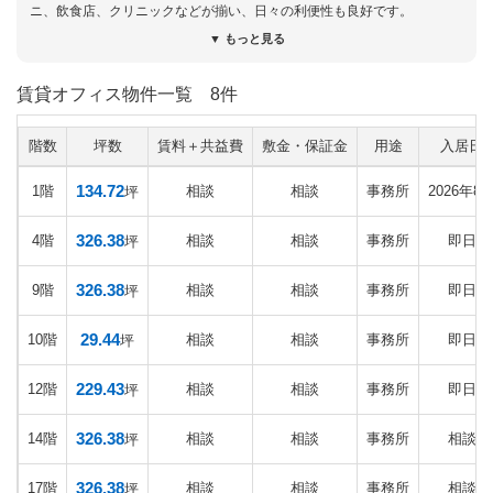
ニ、飲食店、クリニックなどが揃い、日々の利便性も良好です。
港区の大型・高層オフィスビルの中では比較的賃料設定も魅力的で、ビ
▼ もっと見る
ルグレードとコストのバランスを重視される企業様に特におすすめで
す。
賃貸オフィス物件一覧
8件
注意：定期借家契約（2030年３月末まで）
階数
坪数
賃料＋共益費
敷金・保証金
用途
入居日
■仲介実績有り
ビルグレードの向上をご希望のお客様をご成約した実績があります。ご
134.72
1階
相談
相談
事務所
2026年8
坪
予算的には一般的なオフィスであれば十分ご紹介可能でしたが、高層・
ハイグレードオフィスをご希望されるには限られた条件でした。広範囲
326.38
4階
相談
相談
事務所
即日
坪
にわたり物件を比較検討した結果、立地やビルグレード、リニューアル
による快適なオフィス環境、コストバランスを総合的にご評価いただ
326.38
9階
相談
相談
事務所
即日
坪
き、本物件をお選びいただきました。
29.44
10階
相談
相談
事務所
即日
坪
記事更新日：2026年7月23日
229.43
12階
相談
相談
事務所
即日
坪
326.38
14階
相談
相談
事務所
相談
坪
326.38
17階
相談
相談
事務所
相談
坪