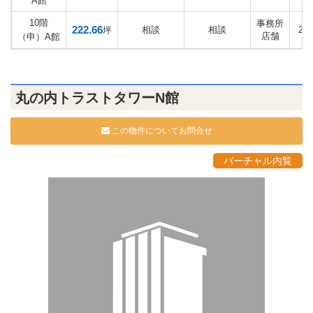
A館
10階
事務所
222.66
相談
相談
20
坪
店舗
（申）A館
丸の内トラストタワーN館
この物件についてお問合せ
バーチャル内覧