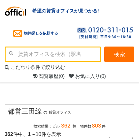
希望の賃貸オフィスが見つかる!
物件探しを依頼する
検索
こだわり条件で絞り込む
閲覧履歴
(0)
お気に入り
(0)
都営三田線
の
賃貸オフィス
362
803
検索結果：ビル
棟 物件数
件
362
件中、
1～
10件を表示