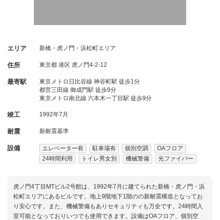
エリア
新橋・虎ノ門・浜松町エリア
住所
東京都
港区
虎ノ門4-2-12
最寄駅
東京メトロ日比谷線 神谷町駅 徒歩1分
都営三田線 御成門駅 徒歩9分
東京メトロ南北線 六本木一丁目駅 徒歩9分
竣工
1992年7月
耐震
新耐震基準
設備
エレベーター有
駐車場有
個別空調
OAフロア
24時間利用
トイレ男女別
機械警備
光ファイバー
虎ノ門4丁目MTビル2号館は、1992年7月に建てられた新橋・虎ノ門・浜
松町エリアにあるビルです。地上9階地下1階のの新耐震構造となってお
り安心です。また、機械警備もありセキュリティも万全です。24時間入
室可能となっておりいつでも使用できます。設備はOAフロア、個別空