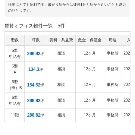
移動にとても便利です。最寄り駅からは徒歩1分と駅から近いことも魅力
のひとつです。
賃貸オフィス物件一覧
5件
階数
坪数
賃料＋共益費
敷金・保証金
用途
入居
5階
288.82
相談
12ヶ月
事務所
2027
坪
申込有
6階
134.3
相談
12ヶ月
事務所
2027
坪
A
6階
154.52
相談
12ヶ月
事務所
2027
坪
（申）B
6階
288.82
相談
12ヶ月
事務所
2027
坪
申込有
288.82
11階
相談
12ヶ月
事務所
2027
坪