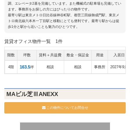
調、エレベータ2基を完備しています。また機械式の駐車場も完備してい
ます。事務所をお探しの方にはぴったりの物件です。
最寄り駅は東京メトロ日比谷線神谷町駅、都営三田線御成門駅、東京メ
トロ南北線六本木一丁目駅と移動にとても便利です。最寄り駅からは徒
歩1分と駅から近いことも魅力のひとつです。
賃貸オフィス物件一覧
1件
階数
坪数
賃料＋共益費
敷金・保証金
用途
入居日
163.5
4階
相談
相談
事務所
2027年9月
坪
MAビル芝ⅢANEXX
この物件についてお問合せ