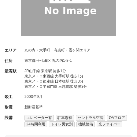
エリア
丸の内・大手町・有楽町・霞ヶ関エリア
住所
東京都
千代田区
丸の内1-8-1
最寄駅
JR山手線 東京駅 徒歩1分
東京メトロ東西線 大手町駅 徒歩1分
東京メトロ銀座線 日本橋駅 徒歩3分
東京メトロ半蔵門線 三越前駅 徒歩3分
竣工
2003年9月
耐震
新耐震基準
設備
エレベーター有
駐車場有
セントラル空調
OAフロア
24時間利用
トイレ男女別
機械警備
光ファイバー