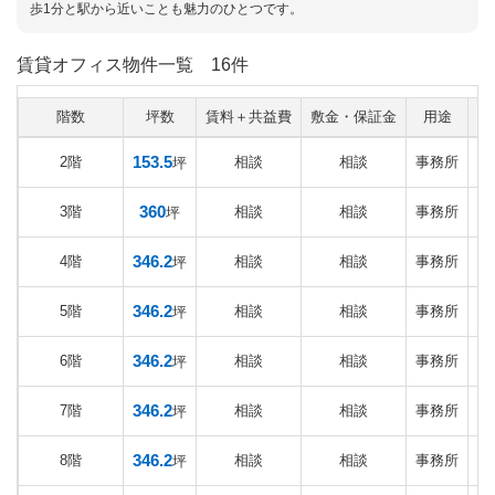
歩1分と駅から近いことも魅力のひとつです。
賃貸オフィス物件一覧
16件
階数
坪数
賃料＋共益費
敷金・保証金
用途
153.5
2階
相談
相談
事務所
坪
360
3階
相談
相談
事務所
坪
346.2
4階
相談
相談
事務所
2
坪
346.2
5階
相談
相談
事務所
2
坪
346.2
6階
相談
相談
事務所
2
坪
346.2
7階
相談
相談
事務所
2
坪
346.2
8階
相談
相談
事務所
2
坪