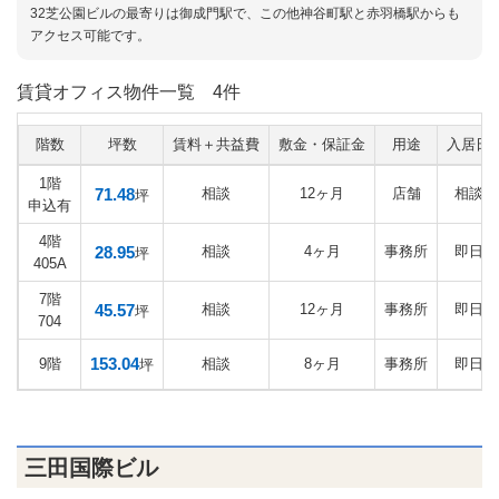
32芝公園ビルの最寄りは御成門駅で、この他神谷町駅と赤羽橋駅からも
アクセス可能です。
賃貸オフィス物件一覧
4件
階数
坪数
賃料＋共益費
敷金・保証金
用途
入居日
1階
71.48
相談
12ヶ月
店舗
相談
坪
申込有
4階
28.95
相談
4ヶ月
事務所
即日
坪
405A
7階
45.57
相談
12ヶ月
事務所
即日
坪
704
153.04
9階
相談
8ヶ月
事務所
即日
坪
三田国際ビル