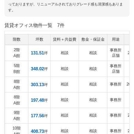
っておりますが、リニューアルされておりグレード感も清潔感もありま
す。
賃貸オフィス物件一覧
7件
階数
坪数
賃料＋共益費
敷金・保証金
用途
2階
事務所
131.51
相談
相談
20
坪
店舗
A館
5階
事務所
348.02
相談
相談
坪
店舗
B館
8階
303.13
相談
相談
事務所
20
坪
A館
8階
197.48
相談
相談
事務所
坪
A館
9階
177.56
相談
相談
事務所
20
坪
A館
10階
408.73
相談
相談
事務所
20
坪