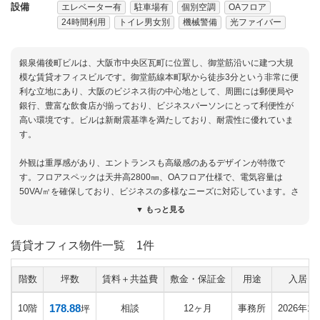
設備
エレベーター有
駐車場有
個別空調
OAフロア
24時間利用
トイレ男女別
機械警備
光ファイバー
銀泉備後町ビルは、大阪市中央区瓦町に位置し、御堂筋沿いに建つ大規
模な賃貸オフィスビルです。御堂筋線本町駅から徒歩3分という非常に便
利な立地にあり、大阪のビジネス街の中心地として、周囲には郵便局や
銀行、豊富な飲食店が揃っており、ビジネスパーソンにとって利便性が
高い環境です。ビルは新耐震基準を満たしており、耐震性に優れていま
す。
外観は重厚感があり、エントランスも高級感のあるデザインが特徴で
す。フロアスペックは天井高2800㎜、OAフロア仕様で、電気容量は
50VA/㎡を確保しており、ビジネスの多様なニーズに対応しています。さ
らに、事務室では300Kg/㎡、ヘビーデューティーゾーンでは500Kg/㎡の
▼ もっと見る
荷重に対応しているため、重機器や高荷重を必要とする業務にも対応可
能です。空調は床吹き出し方式を採用しており、効率的な空調管理が可
賃貸オフィス物件一覧
1件
能です。※床吹き出し方式は天井カセット式空調よりも、レイアウトの
柔軟性にも優れています。
階数
坪数
賃料＋共益費
敷金・保証金
用途
入居日
設備面では、エレベーターが8基設置されており、内2基は荷物用エレベ
ーターと、ビル内外での物流に対してスムーズな対応ができます。セキ
178.88
10階
相談
12ヶ月
事務所
2026年1
坪
ュリティ面では機械警備が採用されており、安全性も高く、入居者に安