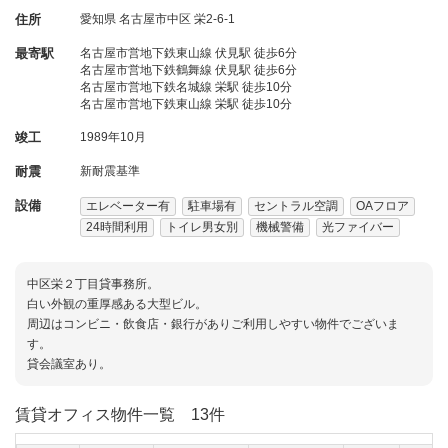
住所
愛知県
名古屋市中区
栄2-6-1
最寄駅
名古屋市営地下鉄東山線 伏見駅 徒歩6分
名古屋市営地下鉄鶴舞線 伏見駅 徒歩6分
名古屋市営地下鉄名城線 栄駅 徒歩10分
名古屋市営地下鉄東山線 栄駅 徒歩10分
竣工
1989年10月
耐震
新耐震基準
設備
エレベーター有
駐車場有
セントラル空調
OAフロア
24時間利用
トイレ男女別
機械警備
光ファイバー
中区栄２丁目貸事務所。
白い外観の重厚感ある大型ビル。
周辺はコンビニ・飲食店・銀行がありご利用しやすい物件でございま
す。
貸会議室あり。
賃貸オフィス物件一覧
13件