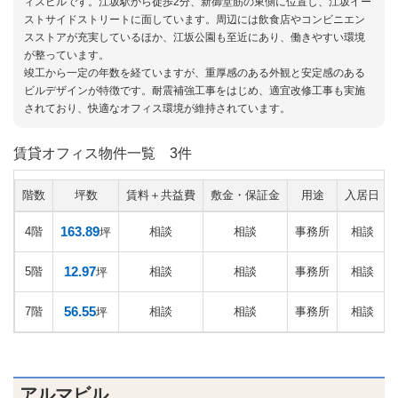
ィスビルです。江坂駅から徒歩2分、新御堂筋の東側に位置し、江坂イー
ストサイドストリートに面しています。周辺には飲食店やコンビニエン
スストアが充実しているほか、江坂公園も至近にあり、働きやすい環境
が整っています。
竣工から一定の年数を経ていますが、重厚感のある外観と安定感のある
ビルデザインが特徴です。耐震補強工事をはじめ、適宜改修工事も実施
されており、快適なオフィス環境が維持されています。
賃貸オフィス物件一覧
3件
階数
坪数
賃料＋共益費
敷金・保証金
用途
入居日
163.89
4階
相談
相談
事務所
相談
坪
12.97
5階
相談
相談
事務所
相談
坪
56.55
7階
相談
相談
事務所
相談
坪
アルマビル