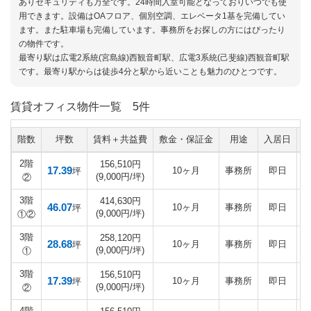
ありセキュリティも万全です。24時間入室可能となっておりいつでも使
用できます。設備はOAフロア、個別空調、エレベータ1基を完備してい
ます。また駐車場も完備しています。事務所をお探しの方にはぴったり
の物件です。
最寄り駅は広電2系統(宮島線)西観音町駅、広電3系統(己斐線)西観音町駅
です。最寄り駅からは徒歩4分と駅から近いことも魅力のひとつです。
賃貸オフィス物件一覧
5件
階数
坪数
賃料＋共益費
敷金・保証金
用途
入居日
2階
156,510円
17.39
10ヶ月
事務所
即日
坪
(9,000円/坪)
②
3階
414,630円
46.07
10ヶ月
事務所
即日
坪
(9,000円/坪)
①②
3階
258,120円
28.68
10ヶ月
事務所
即日
坪
(9,000円/坪)
①
3階
156,510円
17.39
10ヶ月
事務所
即日
坪
(9,000円/坪)
②
4階