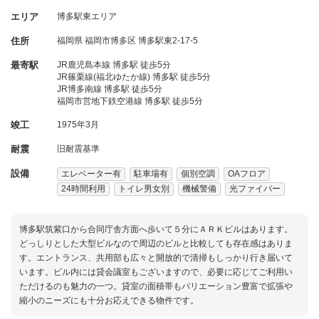
エリア
博多駅東エリア
住所
福岡県
福岡市博多区
博多駅東2-17-5
最寄駅
JR鹿児島本線 博多駅 徒歩5分
JR篠栗線(福北ゆたか線) 博多駅 徒歩5分
JR博多南線 博多駅 徒歩5分
福岡市営地下鉄空港線 博多駅 徒歩5分
竣工
1975年3月
耐震
旧耐震基準
設備
エレベーター有
駐車場有
個別空調
OAフロア
24時間利用
トイレ男女別
機械警備
光ファイバー
博多駅筑紫口から合同庁舎方面へ歩いて５分にＡＲＫビルはあります。
どっしりとした大型ビルなので周辺のビルと比較しても存在感はありま
す。エントランス、共用部も広々と開放的で清掃もしっかり行き届いて
います。ビル内には貸会議室もございますので、必要に応じてご利用い
ただけるのも魅力の一つ。貸室の面積帯もバリエーション豊富で拡張や
縮小のニーズにも十分お応えできる物件です。