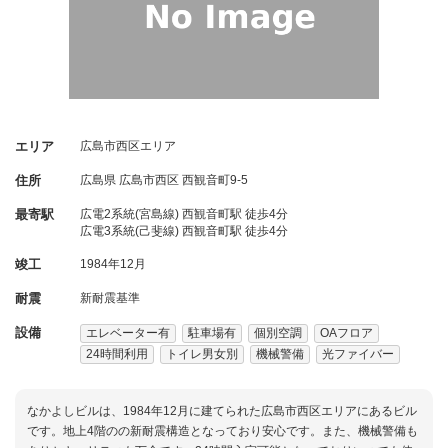
エリア
広島市西区エリア
住所
広島県
広島市西区
西観音町9-5
最寄駅
広電2系統(宮島線) 西観音町駅 徒歩4分
広電3系統(己斐線) 西観音町駅 徒歩4分
竣工
1984年12月
耐震
新耐震基準
設備
エレベーター有
駐車場有
個別空調
OAフロア
24時間利用
トイレ男女別
機械警備
光ファイバー
なかよしビルは、1984年12月に建てられた広島市西区エリアにあるビル
です。地上4階のの新耐震構造となっており安心です。また、機械警備も