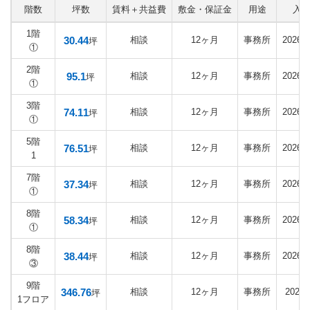
階数
坪数
賃料＋共益費
敷金・保証金
用途
入
1階
30.44
相談
12ヶ月
事務所
2026
坪
①
2階
95.1
相談
12ヶ月
事務所
2026
坪
①
3階
74.11
相談
12ヶ月
事務所
2026
坪
①
5階
76.51
相談
12ヶ月
事務所
2026
坪
1
7階
37.34
相談
12ヶ月
事務所
2026
坪
①
8階
58.34
相談
12ヶ月
事務所
2026
坪
①
8階
38.44
相談
12ヶ月
事務所
2026
坪
③
9階
346.76
相談
12ヶ月
事務所
2027
坪
1フロア