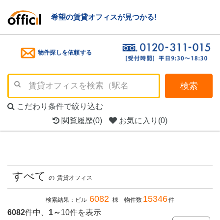
希望の賃貸オフィスが見つかる!
物件探しを依頼する
検索
こだわり条件で絞り込む
閲覧履歴
(0)
お気に入り
(0)
すべて
の
賃貸オフィス
6082
15346
検索結果：ビル
棟 物件数
件
6082
件中、
1～
10件を表示