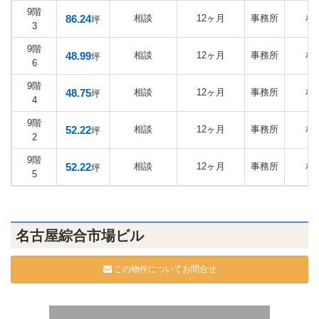
9階
86.24
相談
12ヶ月
事務所
相
坪
3
9階
48.99
相談
12ヶ月
事務所
相
坪
6
9階
48.75
相談
12ヶ月
事務所
相
坪
4
9階
52.22
相談
12ヶ月
事務所
相
坪
2
9階
52.22
相談
12ヶ月
事務所
相
坪
5
名古屋綜合市場ビル
この物件についてお問合せ