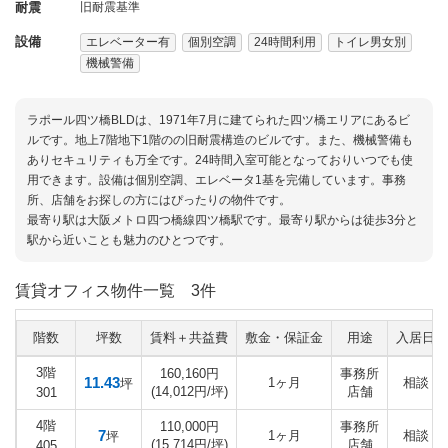
耐震
旧耐震基準
設備
エレベーター有
個別空調
24時間利用
トイレ男女別
機械警備
ラポール四ツ橋BLDは、1971年7月に建てられた四ツ橋エリアにあるビ
ルです。地上7階地下1階のの旧耐震構造のビルです。また、機械警備も
ありセキュリティも万全です。24時間入室可能となっておりいつでも使
用できます。設備は個別空調、エレベータ1基を完備しています。事務
所、店舗をお探しの方にはぴったりの物件です。
最寄り駅は大阪メトロ四つ橋線四ツ橋駅です。最寄り駅からは徒歩3分と
駅から近いことも魅力のひとつです。
賃貸オフィス物件一覧
3件
階数
坪数
賃料＋共益費
敷金・保証金
用途
入居日
3階
160,160円
事務所
11.43
1ヶ月
相談
坪
(14,012円/坪)
店舗
301
4階
110,000円
事務所
7
1ヶ月
相談
坪
(15,714円/坪)
店舗
405