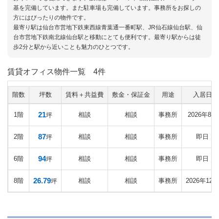
基を完備しています。また駐車場も完備しています。事務所をお探しの
方にはぴったりの物件です。
最寄り駅は仙台市営地下鉄東西線青葉通一番町駅、JR仙石線仙台駅、仙
台市営地下鉄南北線仙台駅と移動にとても便利です。最寄り駅からは徒
歩2分と駅から近いことも魅力のひとつです。
賃貸オフィス物件一覧
4件
階数
坪数
賃料＋共益費
敷金・保証金
用途
入居日
21
1階
相談
相談
事務所
2026年8月
坪
87
2階
相談
相談
事務所
即日
坪
94
6階
相談
相談
事務所
即日
坪
26.79
8階
相談
相談
事務所
2026年12月
坪