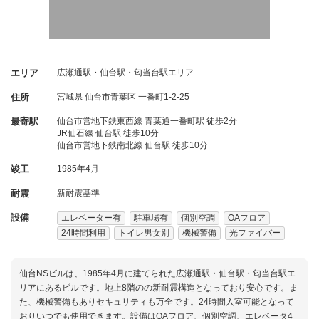
エリア
広瀬通駅・仙台駅・匂当台駅エリア
住所
宮城県
仙台市青葉区
一番町1-2-25
最寄駅
仙台市営地下鉄東西線 青葉通一番町駅 徒歩2分
JR仙石線 仙台駅 徒歩10分
仙台市営地下鉄南北線 仙台駅 徒歩10分
竣工
1985年4月
耐震
新耐震基準
設備
エレベーター有
駐車場有
個別空調
OAフロア
24時間利用
トイレ男女別
機械警備
光ファイバー
仙台NSビルは、1985年4月に建てられた広瀬通駅・仙台駅・匂当台駅エ
リアにあるビルです。地上8階のの新耐震構造となっており安心です。ま
た、機械警備もありセキュリティも万全です。24時間入室可能となって
おりいつでも使用できます。設備はOAフロア、個別空調、エレベータ4