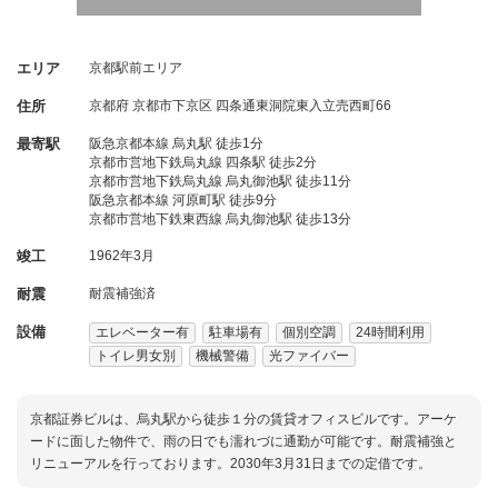
エリア
京都駅前エリア
住所
京都府
京都市下京区
四条通東洞院東入立売西町66
最寄駅
阪急京都本線 烏丸駅 徒歩1分
京都市営地下鉄烏丸線 四条駅 徒歩2分
京都市営地下鉄烏丸線 烏丸御池駅 徒歩11分
阪急京都本線 河原町駅 徒歩9分
京都市営地下鉄東西線 烏丸御池駅 徒歩13分
竣工
1962年3月
耐震
耐震補強済
設備
エレベーター有
駐車場有
個別空調
24時間利用
トイレ男女別
機械警備
光ファイバー
京都証券ビルは、烏丸駅から徒歩１分の賃貸オフィスビルです。アーケ
ードに面した物件で、雨の日でも濡れづに通勤が可能です。耐震補強と
リニューアルを行っております。2030年3月31日までの定借です。