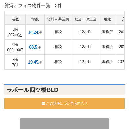
賃貸オフィス物件一覧
3件
階数
坪数
賃料＋共益費
敷金・保証金
用途
入
3階
34.24
相談
12ヶ月
事務所
2027
坪
307申込
6階
68.5
相談
12ヶ月
事務所
2027
坪
606・607
7階
19.45
相談
12ヶ月
事務所
2026
坪
701
ラポール四ツ橋BLD
この物件についてお問合せ