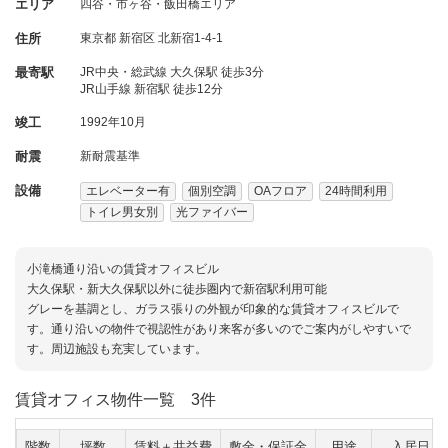
エリア
四谷・市ヶ谷・飯田橋エリア
住所
東京都
新宿区
北新宿1-4-1
最寄駅
JR中央・総武線 大久保駅 徒歩3分
JR山手線 新宿駅 徒歩12分
竣工
1992年10月
耐震
新耐震基準
設備
エレベーター有
個別空調
OAフロア
24時間利用
トイレ男女別
光ファイバー
小滝橋通り沿いの賃貸オフィスビル
大久保駅・新大久保駅以外に徒歩圏内で新宿駅利用可能
グレーを基調とし、ガラス張りの外観が印象的な賃貸オフィスビルで
す。通り沿いの物件で視認性があり来客が多いのでご案内がしやすいで
す。周辺施設も充実しています。
賃貸オフィス物件一覧
3件
階数
坪数
賃料＋共益費
敷金・保証金
用途
入居日