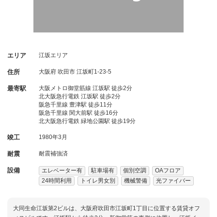
エリア
江坂エリア
住所
大阪府
吹田市
江坂町1-23-5
最寄駅
大阪メトロ御堂筋線 江坂駅 徒歩2分
北大阪急行電鉄 江坂駅 徒歩2分
阪急千里線 豊津駅 徒歩11分
阪急千里線 関大前駅 徒歩16分
北大阪急行電鉄 緑地公園駅 徒歩19分
竣工
1980年3月
耐震
耐震補強済
設備
エレベーター有
駐車場有
個別空調
OAフロア
24時間利用
トイレ男女別
機械警備
光ファイバー
大同生命江坂第2ビルは、大阪府吹田市江坂町1丁目に位置する賃貸オフ