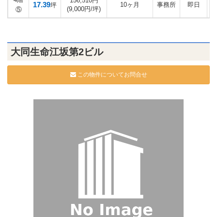
156,510円
17.39
10ヶ月
事務所
即日
坪
(9,000円/坪)
⑤
大同生命江坂第2ビル
この物件についてお問合せ