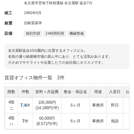
名古屋市営地下鉄桜通線 名古屋駅 徒歩7分
竣工
1960年9月
耐震
旧耐震基準
設備
個別空調
24時間利用
機械警備
名古屋駅徒歩10分圏内に位置するオフィスビル。
名前の通り納屋橋市場の真ん中にあり、とても活気があります。
小さめでサテライトや企業したての会社様にオススメです。
賃貸オフィス物件一覧
2件
階数
坪数
賃料＋共益費
敷金・保証金
用途
入居日
お気
4階
105,000円
7.4
6ヶ月
事務所
即日
坪
(14,189円/坪)
ニ
4階
60,000円
7
6ヶ月
事務所
相談
坪
(8,571円/坪)
ハ