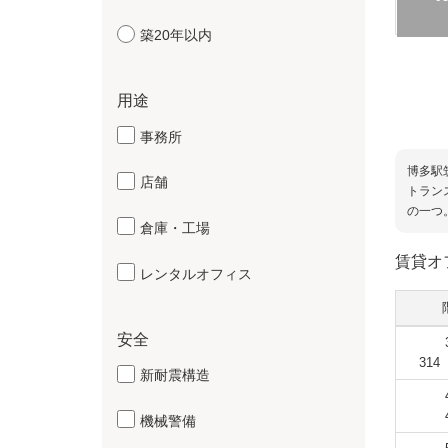
築20年以内
用途
事務所
博多駅
店舗
トラン
の一つ
倉庫・工場
賃貸オ
レンタルオフィス
安全
31
新耐震構造
機械警備