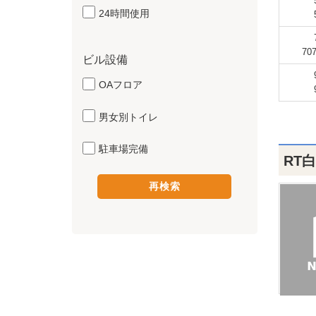
24時間使用
70
ビル設備
OAフロア
男女別トイレ
駐車場完備
RT