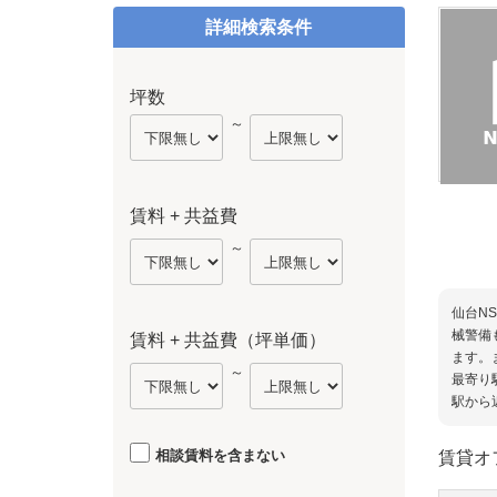
詳細検索条件
坪数
～
賃料 + 共益費
～
仙台N
械警備
賃料 + 共益費（坪単価）
ます。
～
最寄り
駅から
相談賃料を含まない
賃貸オ