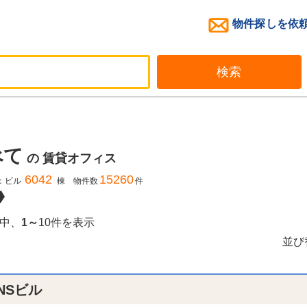
物件探しを依
検索
べて
の
賃貸オフィス
6042
15260
：ビル
棟 物件数
件
中、
1～
10件を表示
並び
NSビル