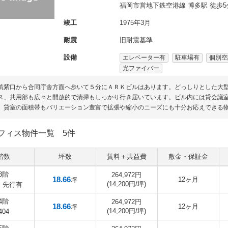
福岡市営地下鉄空港線 博多駅 徒歩5
竣工
1975年3月
耐震
旧耐震基準
設備
エレベーター有
駐車場有
個別空
光ファイバー
筑紫口から合同庁舎方面へ歩いて５分にＡＲＫビルはあります。どっしりとした大
ス、共用部も広々と開放的で清掃もしっかり行き届いています。ビル内には貸会議
。貸室の面積帯もバリエーション豊富で拡張や縮小のニーズにも十分お応えできる
フィス物件一覧
5件
階数
坪数
賃料＋共益費
敷金・保証金
3階
264,972円
18.66
12ヶ月
坪
(14,200円/坪)
4 先行有
4階
264,972円
18.66
12ヶ月
坪
(14,200円/坪)
404