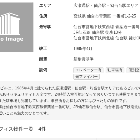
エリア
広瀬通駅・仙台駅・匂当台駅エリア
住所
宮城県
仙台市青葉区
一番町1-2-25
最寄駅
仙台市営地下鉄東西線 青葉通一番町
JR仙石線 仙台駅 徒歩10分
仙台市営地下鉄南北線 仙台駅 徒歩1
竣工
1985年4月
耐震
新耐震基準
設備
エレベーター有
駐車場有
個別空
光ファイバー
Sビルは、1985年4月に建てられた広瀬通駅・仙台駅・匂当台駅エリアにあるビル
もありセキュリティも万全です。24時間入室可能となっておりいつでも使用できま
また駐車場も完備しています。事務所をお探しの方にはぴったりの物件です。
駅は仙台市営地下鉄東西線青葉通一番町駅、JR仙石線仙台駅、仙台市営地下鉄南北
近いことも魅力のひとつです。
フィス物件一覧
4件