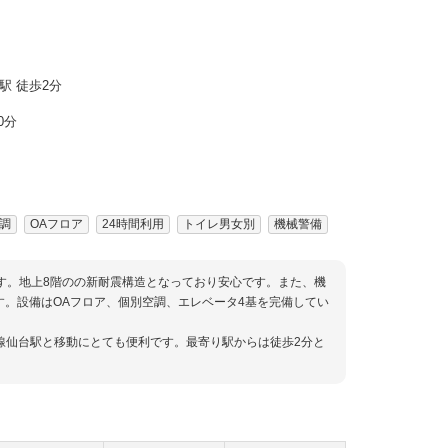
駅 徒歩2分
0分
調
OAフロア
24時間利用
トイレ男女別
機械警備
です。地上8階のの新耐震構造となっており安心です。また、機
す。設備はOAフロア、個別空調、エレベータ4基を完備してい
線仙台駅と移動にとても便利です。最寄り駅からは徒歩2分と