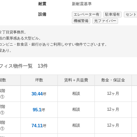
耐震
新耐震基準
設備
エレベーター有
駐車場有
セント
機械警備
光ファイバー
２丁目貸事務所。
観の重厚感ある大型ビル。
コンビニ・飲食店・銀行がありご利用しやすい物件でございます。
室あり。
フィス物件一覧
13件
階数
坪数
賃料＋共益費
敷金・保証金
1階
30.44
相談
12ヶ月
坪
①
2階
95.1
相談
12ヶ月
坪
①
3階
74.11
相談
12ヶ月
坪
①