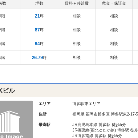
階数
坪数
賃料＋共益費
敷金・保証金
21
1階
相談
相談
坪
87
2階
相談
相談
坪
94
6階
相談
相談
坪
26.79
8階
相談
相談
坪
.Kビル
エリア
博多駅東エリア
住所
福岡県
福岡市博多区
博多駅東2-17-5
最寄駅
JR鹿児島本線 博多駅 徒歩5分
JR篠栗線(福北ゆたか線) 博多駅 徒歩
JR博多南線 博多駅 徒歩5分