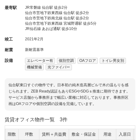
最寄駅
JR常磐線 仙台駅 徒歩2分
仙台市営地下鉄東西線 仙台駅 徒歩2分
仙台市営地下鉄南北線 仙台駅 徒歩2分
仙台市営地下鉄東西線 宮城野通駅 徒歩5分
JR仙石線 あおば通駅 徒歩10分
竣工
2021年2月
耐震
新耐震基準
設備
エレベーター有
個別空調
OAフロア
トイレ男女別
機械警備
光ファイバー
仙台駅東口すぐの物件です。日本初の純木造高層ビルで木の温もりを感
じられます。ZEB Ready認証もありESGやSDGｓ推進に期待できます。
サービス店舗から事務所まで幅広い業種に対応しております。事務所区
画はOAフロアや個別空調の設備を完備しています。
賃貸オフィス物件一覧
3件
階数
坪数
賃料＋共益費
敷金・保証金
用途
入居日