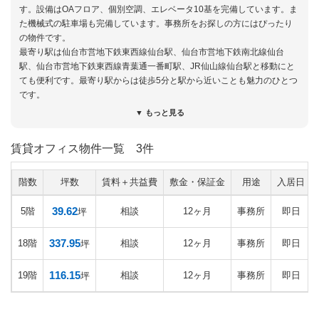
す。設備はOAフロア、個別空調、エレベータ10基を完備しています。ま
た機械式の駐車場も完備しています。事務所をお探しの方にはぴったり
の物件です。
最寄り駅は仙台市営地下鉄東西線仙台駅、仙台市営地下鉄南北線仙台
駅、仙台市営地下鉄東西線青葉通一番町駅、JR仙山線仙台駅と移動にと
ても便利です。最寄り駅からは徒歩5分と駅から近いことも魅力のひとつ
です。
▼ もっと見る
賃貸オフィス物件一覧
3件
階数
坪数
賃料＋共益費
敷金・保証金
用途
入居日
39.62
5階
相談
12ヶ月
事務所
即日
坪
337.95
18階
相談
12ヶ月
事務所
即日
坪
116.15
19階
相談
12ヶ月
事務所
即日
坪