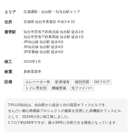
エリア
広瀬通駅・仙台駅・匂当台駅エリア
住所
宮城県
仙台市青葉区
中央3-8-33
最寄駅
仙台市営地下鉄南北線 仙台駅 徒歩1分
仙台市営地下鉄東西線 仙台駅 徒歩1分
JR仙山線 仙台駅 徒歩4分
JR仙石線 仙台駅 徒歩4分
JR常磐線 仙台駅 徒歩4分
竣工
2024年1月
耐震
新耐震基準
設備
エレベーター有
駐車場有
個別空調
OAフロア
トイレ男女別
機械警備
光ファイバー
T-PLUS仙台は、仙台駅から徒歩１分の賃貸オフィスビルです。
せんだい都心再構築プロジェクトの施策を活用した高機能オフィスビル
として、2024年1月に竣工致しました。
1フロア約246坪ですが、最小39坪に分割できる構造となっています。