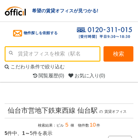
希望の賃貸オフィスが見つかる!
物件探しを依頼する
検索
こだわり条件で絞り込む
閲覧履歴
(0)
お気に入り
(0)
仙台市営地下鉄東西線 仙台駅
の
賃貸オフィス
5
10
検索結果：ビル
棟 物件数
件
5
件中、
1～
5件を表示