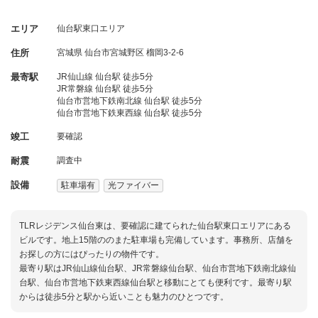
エリア
仙台駅東口エリア
住所
宮城県
仙台市宮城野区
榴岡3-2-6
最寄駅
JR仙山線 仙台駅 徒歩5分
JR常磐線 仙台駅 徒歩5分
仙台市営地下鉄南北線 仙台駅 徒歩5分
仙台市営地下鉄東西線 仙台駅 徒歩5分
竣工
要確認
耐震
調査中
設備
駐車場有
光ファイバー
TLRレジデンス仙台東は、要確認に建てられた仙台駅東口エリアにある
ビルです。地上15階ののまた駐車場も完備しています。事務所、店舗を
お探しの方にはぴったりの物件です。
最寄り駅はJR仙山線仙台駅、JR常磐線仙台駅、仙台市営地下鉄南北線仙
台駅、仙台市営地下鉄東西線仙台駅と移動にとても便利です。最寄り駅
からは徒歩5分と駅から近いことも魅力のひとつです。