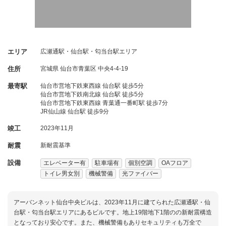
エリア
広瀬通駅・仙台駅・匂当台駅エリア
住所
宮城県
仙台市青葉区
中央4-4-19
最寄駅
仙台市営地下鉄東西線 仙台駅 徒歩5分
仙台市営地下鉄南北線 仙台駅 徒歩5分
仙台市営地下鉄東西線 青葉通一番町駅 徒歩7分
JR仙山線 仙台駅 徒歩9分
竣工
2023年11月
耐震
新耐震基準
設備
エレベーター有
駐車場有
個別空調
OAフロア
トイレ男女別
機械警備
光ファイバー
アーバンネット仙台中央ビルは、2023年11月に建てられた広瀬通駅・仙
台駅・匂当台駅エリアにあるビルです。地上19階地下1階のの新耐震構造
となっており安心です。また、機械警備もありセキュリティも万全で