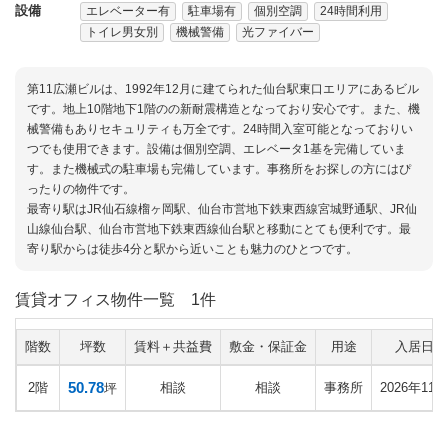
設備
エレベーター有
駐車場有
個別空調
24時間利用
トイレ男女別
機械警備
光ファイバー
第11広瀬ビルは、1992年12月に建てられた仙台駅東口エリアにあるビル
です。地上10階地下1階のの新耐震構造となっており安心です。また、機
械警備もありセキュリティも万全です。24時間入室可能となっておりい
つでも使用できます。設備は個別空調、エレベータ1基を完備していま
す。また機械式の駐車場も完備しています。事務所をお探しの方にはぴ
ったりの物件です。
最寄り駅はJR仙石線榴ヶ岡駅、仙台市営地下鉄東西線宮城野通駅、JR仙
山線仙台駅、仙台市営地下鉄東西線仙台駅と移動にとても便利です。最
寄り駅からは徒歩4分と駅から近いことも魅力のひとつです。
賃貸オフィス物件一覧
1件
階数
坪数
賃料＋共益費
敷金・保証金
用途
入居日
50.78
2階
相談
相談
事務所
2026年11月
坪