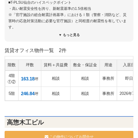
■T-PLSU仙台のハイスペックポイント
・高い耐震安全性を誇り、新耐震基準の1.5倍相当
※「官庁施設の総合耐震計画基準」におけるⅠ類（警察・消防など、災
害時の応急対策活動に必要な官庁施設）と同程度の耐震性を有していま
す。
▼ もっと見る
・本線・予備電源線の2回線受電方式
それぞれ異なる変電所から電力を供給する本線・予備電源線の2回線受電
賃貸オフィス物件一覧
2件
方式を採用。災害時や送電事故時に本線が停電した際には、自動的に予
備電源線に切りかわるので、電源供給の信頼性が高まります。
階数
坪数
賃料＋共益費
敷金・保証金
用途
入居日
・テナント用に貸室内へ15VA/㎡の非常用電源供給及び非常用発電機の設
4階
置スペースを用意
163.18
相談
相談
事務所
即日
坪
①②
万が一、高圧受電線にトラブルが発生した場合、ビル側非常用発電機か
ら、テナント貸室内へ15VA/㎡（72時間）の非常電源が供給可能です。ま
246.84
5階
相談
相談
事務所
2026年7
坪
た、屋上に300kVA×1台分のテナント用非常用発電機の設置スペースが用
意されています。
・環境性能
「CASBEEウェルネスオフィス」など、様々な環境認証を取得予定で、
高惣木工ビル
環境に配慮した設計をされています。
LED照明、Low-e複層ガラスの採用、自然換気窓の採用など
この物件についてお問合せ