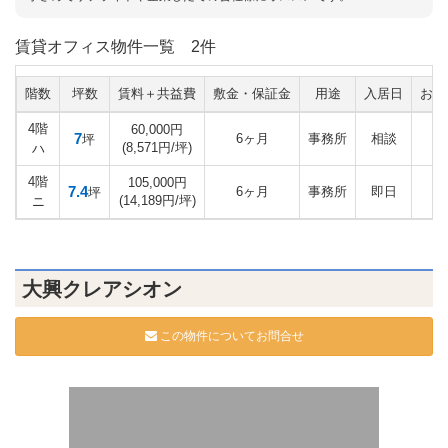
賃貸オフィス物件一覧
2件
階数
坪数
賃料＋共益費
敷金・保証金
用途
入居日
お気
4階
60,000円
7
6ヶ月
事務所
相談
坪
(8,571円/坪)
ハ
4階
105,000円
7.4
6ヶ月
事務所
即日
坪
(14,189円/坪)
ニ
大興クレアシオン
この物件についてお問合せ