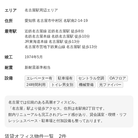
エリア
名古屋駅周辺エリア
住所
愛知県
名古屋市中村区
名駅南2-14-19
最寄駅
近鉄名古屋線 近鉄名古屋駅 徒歩8分
名鉄名古屋本線 名鉄名古屋駅 徒歩10分
JR東海道本線 名古屋駅 徒歩13分
名古屋市営地下鉄東山線 名古屋駅 徒歩13分
竣工
1974年5月
耐震
新耐震基準相当
設備
エレベーター有
駐車場有
セントラル空調
OAフロア
24時間利用
トイレ男女別
機械警備
光ファイバー
名古屋では伝統のある高層オフィスビル。
「名古屋」駅より徒歩アクセス。住所は名駅南2丁目です。
館内リニューアルも完工されグレード感があり、貸会議室・喫煙・リフ
レッシュスペース・駐車場と付加設備も整っております。
賃貸オフィス物件一覧
2件