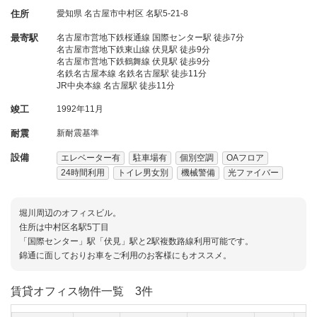
住所
愛知県
名古屋市中村区
名駅5-21-8
最寄駅
名古屋市営地下鉄桜通線 国際センター駅 徒歩7分
名古屋市営地下鉄東山線 伏見駅 徒歩9分
名古屋市営地下鉄鶴舞線 伏見駅 徒歩9分
名鉄名古屋本線 名鉄名古屋駅 徒歩11分
JR中央本線 名古屋駅 徒歩11分
竣工
1992年11月
耐震
新耐震基準
設備
エレベーター有
駐車場有
個別空調
OAフロア
24時間利用
トイレ男女別
機械警備
光ファイバー
堀川周辺のオフィスビル。
住所は中村区名駅5丁目
「国際センター」駅「伏見」駅と2駅複数路線利用可能です。
錦通に面しておりお車をご利用のお客様にもオススメ。
賃貸オフィス物件一覧
3件