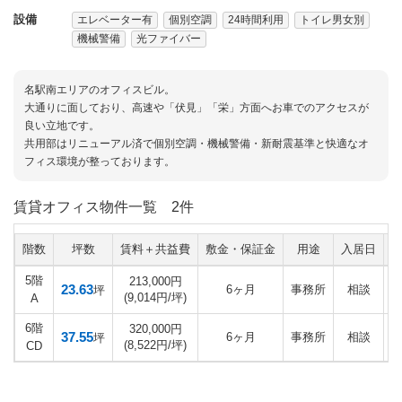
設備
エレベーター有
個別空調
24時間利用
トイレ男女別
機械警備
光ファイバー
名駅南エリアのオフィスビル。
大通りに面しており、高速や「伏見」「栄」方面へお車でのアクセスが
良い立地です。
共用部はリニューアル済で個別空調・機械警備・新耐震基準と快適なオ
フィス環境が整っております。
賃貸オフィス物件一覧
2件
階数
坪数
賃料＋共益費
敷金・保証金
用途
入居日
5階
213,000円
23.63
6ヶ月
事務所
相談
坪
(9,014円/坪)
A
6階
320,000円
37.55
6ヶ月
事務所
相談
坪
(8,522円/坪)
CD