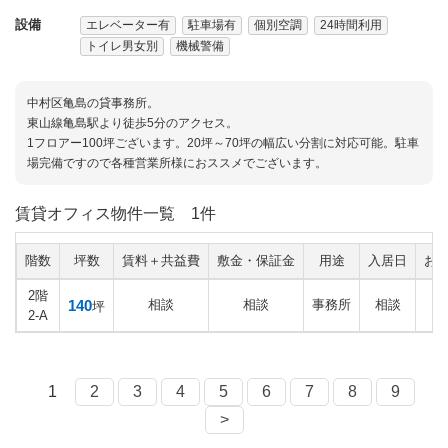
設備
エレベーター有
駐車場有
個別空調
24時間利用
トイレ男女別
機械警備
中村区亀島の貸事務所。
東山線亀島駅より徒歩5分のアクセス。
1フロアー100坪ございます。20坪～70坪の幅広い分割に対応可能。駐車
場完備ですので各種営業所様におススメでございます。
賃貸オフィス物件一覧
1件
階数
坪数
賃料＋共益費
敷金・保証金
用途
入居日
お
2階
140
相談
相談
事務所
相談
坪
2-A
1
2
3
4
5
6
7
8
9
>