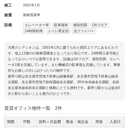
竣工
2001年1月
耐震
新耐震基準
設備
エレベーター有
駐車場有
個別空調
OAフロア
24時間利用
トイレ男女別
光ファイバー
大興クレアシオンは、2001年1月に建てられた西区エリアにあるビルで
す。地上11階のの新耐震構造となっており安心です。24時間入室可能と
なっておりいつでも使用できます。設備はOAフロア、個別空調、エレベ
ータ2基を完備しています。また機械式の駐車場も完備しています。事務
所をお探しの方にはぴったりの物件です。
最寄り駅は名古屋市営地下鉄東山線亀島駅、名古屋市営地下鉄東山線名
古屋駅、名古屋市営地下鉄桜通線名古屋駅、JR中央本線名古屋駅、名鉄
名古屋本線名鉄名古屋駅と移動にとても便利です。最寄り駅からは徒歩5
分と駅から近いことも魅力のひとつです。
賃貸オフィス物件一覧
2件
階数
坪数
賃料＋共益費
敷金・保証金
用途
入居日