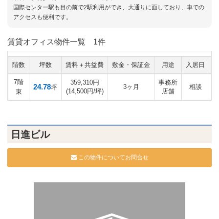
国際センター駅も目の前で2駅利用ができ、大通りに面しており、車での
アクセスも便利です。
賃貸オフィス物件一覧
1件
階数
坪数
賃料＋共益費
敷金・保証金
用途
入居日
7階
359,310円
事務所
24.78
3ヶ月
相談
坪
(14,500円/坪)
店舗
東
日進ビル
この物件についてお問合せ