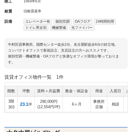
竣工
1969年6月
耐震
旧耐震基準
設備
エレベーター有
個別空調
OAフロア
24時間利用
トイレ男女別
機械警備
光ファイバー
中村区貸事務所。国際センター徒歩2分、名古屋駅徒歩6分の好立地。
コンパクトオフィスで新規設立、支店設立の方へおススメです。
個別空調・機械警備・OAフロアと快適なオフィス環境が整っておりま
す。
賃貸オフィス物件一覧
1件
階数
坪数
賃料＋共益費
敷金・保証金
用途
入居日
お
3階
290,000円
事務所
23.1
6ヶ月
相談
坪
(12,554円/坪)
店舗
303