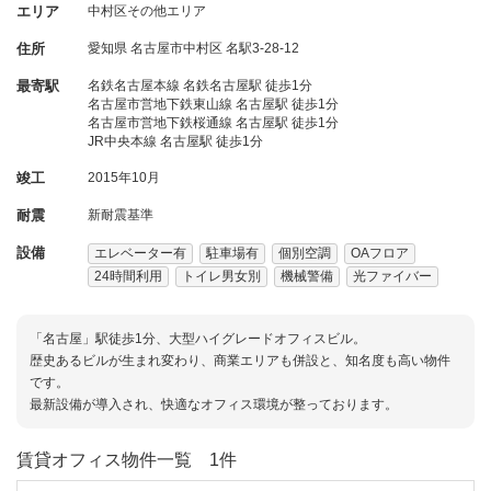
エリア
中村区その他エリア
住所
愛知県
名古屋市中村区
名駅3-28-12
最寄駅
名鉄名古屋本線 名鉄名古屋駅 徒歩1分
名古屋市営地下鉄東山線 名古屋駅 徒歩1分
名古屋市営地下鉄桜通線 名古屋駅 徒歩1分
JR中央本線 名古屋駅 徒歩1分
竣工
2015年10月
耐震
新耐震基準
設備
エレベーター有
駐車場有
個別空調
OAフロア
24時間利用
トイレ男女別
機械警備
光ファイバー
「名古屋」駅徒歩1分、大型ハイグレードオフィスビル。
歴史あるビルが生まれ変わり、商業エリアも併設と、知名度も高い物件
です。
最新設備が導入され、快適なオフィス環境が整っております。
賃貸オフィス物件一覧
1件