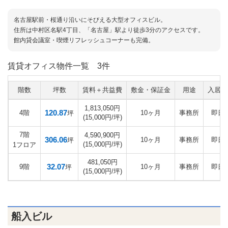
名古屋駅前・桜通り沿いにそびえる大型オフィスビル。
住所は中村区名駅4丁目、「名古屋」駅より徒歩3分のアクセスです。
館内貸会議室・喫煙リフレッシュコーナーも完備。
賃貸オフィス物件一覧
3件
階数
坪数
賃料＋共益費
敷金・保証金
用途
入居日
1,813,050円
120.87
4階
10ヶ月
事務所
即日
坪
(15,000円/坪)
7階
4,590,900円
306.06
10ヶ月
事務所
即日
坪
(15,000円/坪)
1フロア
481,050円
32.07
9階
10ヶ月
事務所
即日
坪
(15,000円/坪)
船入ビル