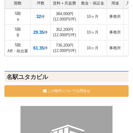
階数
坪数
賃料＋共益費
敷金・保証金
用途
入
5階
384,000円
32
10ヶ月
事務所
即
坪
(12,000円/坪)
Ａ
5階
352,200円
29.35
10ヶ月
事務所
即
坪
(12,000円/坪)
B
5階
736,200円
61.35
10ヶ月
事務所
即
坪
(12,000円/坪)
AB・統合案
名駅ユタカビル
この物件についてお問合せ