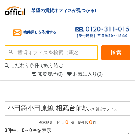
希望の賃貸オフィスが見つかる!
物件探しを依頼する
検索
こだわり条件で絞り込む
閲覧履歴
(0)
お気に入り
(0)
小田急小田原線 相武台前駅
の
賃貸オフィス
0
0
検索結果：ビル
棟 物件数
件
0
件中、
0～
0件を表示