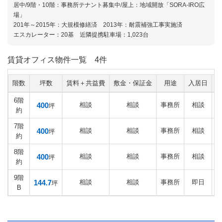
居中/9階・10階：事務所テナント募集中/屋上：地域開放「SORA-IRO広
場」
201年～2015年：大規模修繕済 2013年：耐震補強工事実施済
エスカレーター：20基 近隣提携駐車場：1,023台
賃貸オフィス物件一覧
4件
階数
坪数
賃料＋共益費
敷金・保証金
用途
入居日
6階
400
相談
相談
事務所
相談
坪
約
7階
400
相談
相談
事務所
相談
坪
約
8階
400
相談
相談
事務所
相談
坪
約
9階
144.7
相談
相談
事務所
即日
坪
B