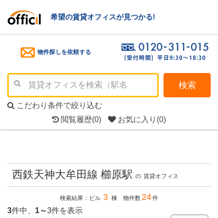
希望の賃貸オフィスが見つかる!
物件探しを依頼する
検索
こだわり条件で絞り込む
閲覧履歴
(0)
お気に入り
(0)
西鉄天神大牟田線 櫛原駅
の
賃貸オフィス
3
24
検索結果：ビル
棟 物件数
件
3
件中、
1～
3件を表示