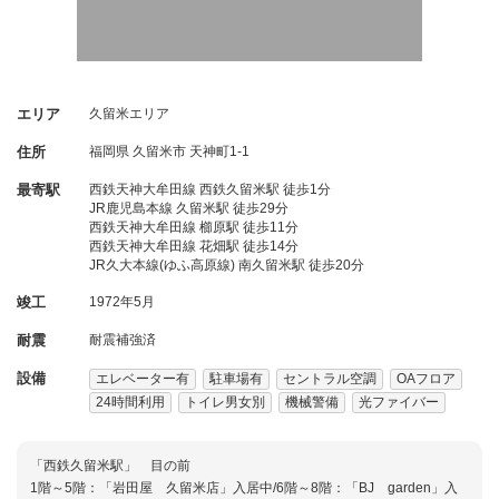
エリア
久留米エリア
住所
福岡県
久留米市
天神町1-1
最寄駅
西鉄天神大牟田線 西鉄久留米駅 徒歩1分
JR鹿児島本線 久留米駅 徒歩29分
西鉄天神大牟田線 櫛原駅 徒歩11分
西鉄天神大牟田線 花畑駅 徒歩14分
JR久大本線(ゆふ高原線) 南久留米駅 徒歩20分
竣工
1972年5月
耐震
耐震補強済
設備
エレベーター有
駐車場有
セントラル空調
OAフロア
24時間利用
トイレ男女別
機械警備
光ファイバー
「西鉄久留米駅」 目の前
1階～5階：「岩田屋 久留米店」入居中/6階～8階：「BJ garden」入