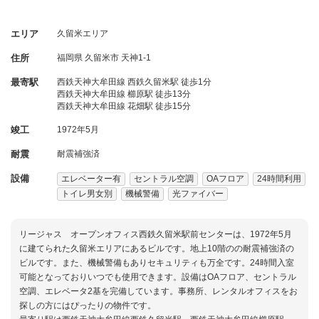
エリア
久留米エリア
住所
福岡県
久留米市
天神1-1
最寄駅
西鉄天神大牟田線 西鉄久留米駅 徒歩1分
西鉄天神大牟田線 櫛原駅 徒歩13分
西鉄天神大牟田線 花畑駅 徒歩15分
竣工
1972年5月
耐震
耐震補強済
設備
エレベーター有
セントラル空調
OAフロア
24時間利用
トイレ男女別
機械警備
光ファイバー
リージャス オープンオフィス西鉄久留米駅前センターは、1972年5月
に建てられた久留米エリアにあるビルです。地上10階のの耐震補強済の
ビルです。また、機械警備もありセキュリティも万全です。24時間入室
可能となっておりいつでも使用できます。設備はOAフロア、セントラル
空調、エレベータ2基を完備しています。事務所、レンタルオフィスをお
探しの方にはぴったりの物件です。