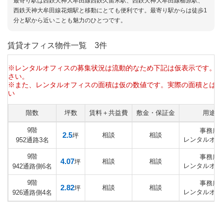
最寄り駅は西鉄天神大牟田線西鉄久留米駅、西鉄天神大牟田線櫛原駅、
西鉄天神大牟田線花畑駅と移動にとても便利です。最寄り駅からは徒歩1
分と駅から近いことも魅力のひとつです。
賃貸オフィス物件一覧
3件
※レンタルオフィスの募集状況は流動的なため下記は仮表示です。
さい。
※また、レンタルオフィスの面積は仮の数値です。実際の面積とは
い
階数
坪数
賃料＋共益費
敷金・保証金
用途
9階
事務所
2.5
相談
相談
坪
レンタルオフ
952通路3名
9階
事務所
4.07
相談
相談
坪
レンタルオフ
942通路側6名
9階
事務所
2.82
相談
相談
坪
レンタルオフ
926通路側4名