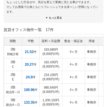
ちょっとした打合せや、気分を変えて業務に充たる事ができます。
そしてお洒落で心身ともにリフレッシュできる清々しい空間になってい
ます。
リニューアルされている水回りやレイアウト自在の貸室は
▼ もっと見る
久留米で事務所をお探しのお客様にはおすすめしたい物件です。
好立地の物件で大小さまざまな広さのご相談が可能です。
賃貸オフィス物件一覧
17件
久留米で物件をお探しのお客様は是非一度お問い合わせください。
階数
坪数
賃料＋共益費
敷金・保証金
用途
入
2階
193,680円
21.52
4ヶ月
事務所
坪
(9,000円/坪)
B検討有
2階
182,430円
20.27
4ヶ月
事務所
坪
(9,000円/坪)
C
2階
224,100円
24.9
4ヶ月
事務所
坪
(9,000円/坪)
E
2階
980,640円
108.96
4ヶ月
事務所
坪
(9,000円/坪)
統合B～G
3階
1,200,150円
133.35
4ヶ月
事務所
坪
(9,000円/坪)
統合A～G