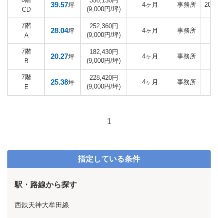
356,130円
39.57
4ヶ月
事務所
202
坪
(9,000円/坪)
CD
7階
252,360円
28.04
4ヶ月
事務所
坪
(9,000円/坪)
A
7階
182,430円
20.27
4ヶ月
事務所
坪
(9,000円/坪)
B
7階
228,420円
25.38
4ヶ月
事務所
坪
(9,000円/坪)
E
1
指定している条件
駅・路線から探す
西鉄天神大牟田線