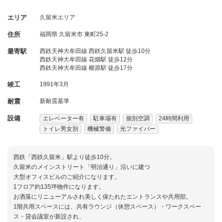
エリア
久留米エリア
住所
福岡県
久留米市
東町25-2
最寄駅
西鉄天神大牟田線 西鉄久留米駅 徒歩10分
西鉄天神大牟田線 花畑駅 徒歩12分
西鉄天神大牟田線 櫛原駅 徒歩17分
竣工
1991年3月
耐震
新耐震基準
設備
エレベーター有
駐車場有
個別空調
24時間利用
トイレ男女別
機械警備
光ファイバー
西鉄「西鉄久留米」駅より徒歩10分。
久留米のメインストリート「明治通り」沿いに建つ
大型オフィスビルのご紹介になります。
1フロア約135坪物件になります。
お洒落にリニューアルされ美しく保たれたエントランスや共用部。
1階共用スペースには、共有ラウンジ（休憩スペース）・ワークスペー
ス・貸会議室が新設され、