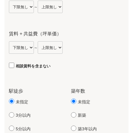
～
賃料 + 共益費（坪単価）
～
相談賃料を含まない
駅徒歩
築年数
未指定
未指定
3分以内
新築
5分以内
築3年以内