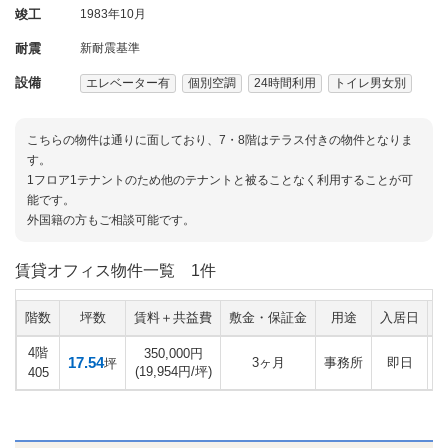
竣工
1983年10月
耐震
新耐震基準
設備
エレベーター有
個別空調
24時間利用
トイレ男女別
こちらの物件は通りに面しており、7・8階はテラス付きの物件となりま
す。
1フロア1テナントのため他のテナントと被ることなく利用することが可
能です。
外国籍の方もご相談可能です。
賃貸オフィス物件一覧
1件
階数
坪数
賃料＋共益費
敷金・保証金
用途
入居日
4階
350,000円
17.54
3ヶ月
事務所
即日
坪
(19,954円/坪)
405