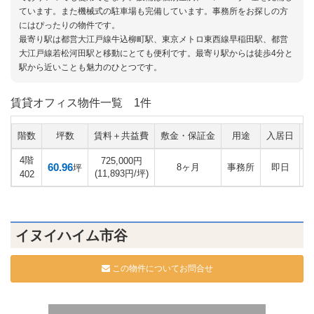
ています。また機械式の駐車場も完備しています。事務所をお探しの方
にはぴったりの物件です。
最寄り駅は都営大江戸線牛込柳町駅、東京メトロ東西線早稲田駅、都営
大江戸線若松河田駅と移動にとても便利です。最寄り駅からは徒歩4分と
駅から近いことも魅力のひとつです。
賃貸オフィス物件一覧
1件
階数
坪数
賃料＋共益費
敷金・保証金
用途
入居日
4階
725,000円
60.96
8ヶ月
事務所
即日
坪
(11,893円/坪)
402
イヌイハイム市谷
この物件についてお問合せ