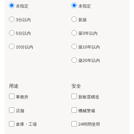
未指定
未指定
3分以内
新築
5分以内
築3年以内
10分以内
築10年以内
築20年以内
用途
安全
事務所
新耐震構造
店舗
機械警備
倉庫・工場
24時間使用