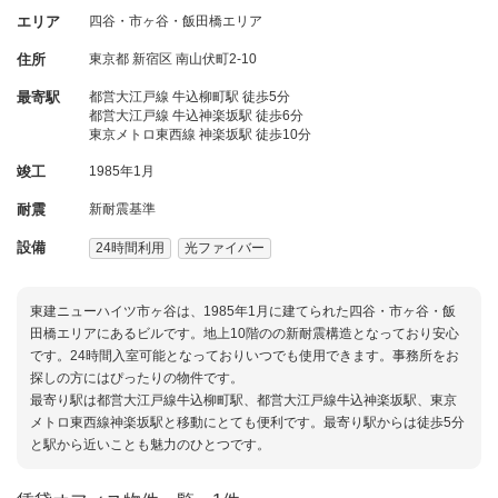
エリア
四谷・市ヶ谷・飯田橋エリア
住所
東京都
新宿区
南山伏町2-10
最寄駅
都営大江戸線 牛込柳町駅 徒歩5分
都営大江戸線 牛込神楽坂駅 徒歩6分
東京メトロ東西線 神楽坂駅 徒歩10分
竣工
1985年1月
耐震
新耐震基準
設備
24時間利用
光ファイバー
東建ニューハイツ市ヶ谷は、1985年1月に建てられた四谷・市ヶ谷・飯
田橋エリアにあるビルです。地上10階のの新耐震構造となっており安心
です。24時間入室可能となっておりいつでも使用できます。事務所をお
探しの方にはぴったりの物件です。
最寄り駅は都営大江戸線牛込柳町駅、都営大江戸線牛込神楽坂駅、東京
メトロ東西線神楽坂駅と移動にとても便利です。最寄り駅からは徒歩5分
と駅から近いことも魅力のひとつです。