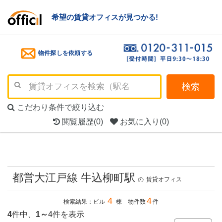
希望の賃貸オフィスが見つかる!
物件探しを依頼する
検索
こだわり条件で絞り込む
閲覧履歴
(0)
お気に入り
(0)
都営大江戸線 牛込柳町駅
の
賃貸オフィス
4
4
検索結果：ビル
棟 物件数
件
4
件中、
1～
4件を表示