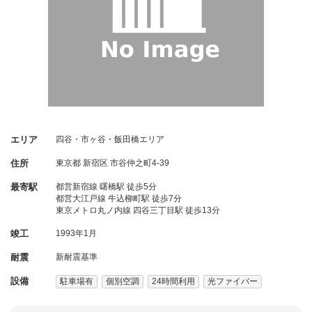
エリア
四谷・市ヶ谷・飯田橋エリア
住所
東京都
新宿区
市谷仲之町4-39
最寄駅
都営新宿線 曙橋駅 徒歩5分
都営大江戸線 牛込柳町駅 徒歩7分
東京メトロ丸ノ内線 四谷三丁目駅 徒歩13分
竣工
1993年1月
耐震
新耐震基準
設備
駐車場有
個別空調
24時間利用
光ファイバー