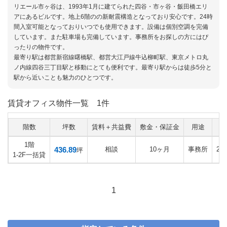
リエール市ヶ谷は、1993年1月に建てられた四谷・市ヶ谷・飯田橋エリ
アにあるビルです。地上6階のの新耐震構造となっており安心です。24時
間入室可能となっておりいつでも使用できます。設備は個別空調を完備
しています。また駐車場も完備しています。事務所をお探しの方にはぴ
ったりの物件です。
最寄り駅は都営新宿線曙橋駅、都営大江戸線牛込柳町駅、東京メトロ丸
ノ内線四谷三丁目駅と移動にとても便利です。最寄り駅からは徒歩5分と
駅から近いことも魅力のひとつです。
賃貸オフィス物件一覧
1件
階数
坪数
賃料＋共益費
敷金・保証金
用途
1階
436.89
相談
10ヶ月
事務所
20
坪
1-2F一括貸
1