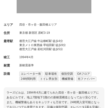
エリア
四谷・市ヶ谷・飯田橋エリア
住所
東京都
新宿区
原町3-19
最寄駅
都営大江戸線 牛込柳町駅 徒歩4分
東京メトロ東西線 早稲田駅 徒歩9分
都営大江戸線 若松河田駅 徒歩5分
竣工
1994年4月
耐震
新耐震基準
設備
エレベーター有
駐車場有
個別空調
OAフロア
24時間利用
トイレ男女別
機械警備
光ファイバー
ラーズビルは、1994年4月に建てられた四谷・市ヶ谷・飯田橋エリアに
あるビルです。地上7階地下1階のの新耐震構造となっており安心です。
また、機械警備もありセキュリティも万全です。24時間入室可能となっ
ておりいつでも使用できます。設備は個別空調、エレベータ2基を完備し