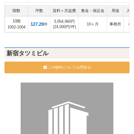
階数
坪数
賃料＋共益費
敷金・保証金
用途
入居
10階
3,054,960円
127.29
10ヶ月
事務所
相
坪
(24,000円/坪)
1002-1004
新宿タツミビル
この物件についてお問合せ