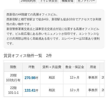
24時間利用
トイレ男女別
機械警備
光ファイバー
西新宿の44階建ての高層オフィスビル。
西新宿駅と都庁前駅まで徒歩4分、新宿駅も徒歩10分でアクセスでき利便
性の良い物件です。
新宿警察署裏交差点と議事堂北交差点付近に位置する高層オフィスビル
です。ビル前広場にある赤いモニュメントが目印です。エントランスな
どの共用部は明るく高級感ある造りです。エレベーターは32基あり便利
です。
賃貸オフィス物件一覧
2件
階数
坪数
賃料＋共益費
敷金・保証金
用途
20階
270.98
相談
12ヶ月
事務所
202
坪
103先行有
22階
133.41
相談
12ヶ月
事務所
202
坪
101-1-1