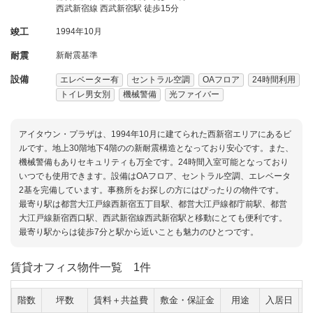
西武新宿線 西武新宿駅 徒歩15分
竣工
1994年10月
耐震
新耐震基準
設備
エレベーター有
セントラル空調
OAフロア
24時間利用
トイレ男女別
機械警備
光ファイバー
アイタウン・プラザは、1994年10月に建てられた西新宿エリアにあるビ
ルです。地上30階地下4階のの新耐震構造となっており安心です。また、
機械警備もありセキュリティも万全です。24時間入室可能となっており
いつでも使用できます。設備はOAフロア、セントラル空調、エレベータ
2基を完備しています。事務所をお探しの方にはぴったりの物件です。
最寄り駅は都営大江戸線西新宿五丁目駅、都営大江戸線都庁前駅、都営
大江戸線新宿西口駅、西武新宿線西武新宿駅と移動にとても便利です。
最寄り駅からは徒歩7分と駅から近いことも魅力のひとつです。
賃貸オフィス物件一覧
1件
階数
坪数
賃料＋共益費
敷金・保証金
用途
入居日