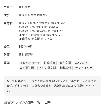
エリア
西新宿エリア
住所
東京都
新宿区
西新宿6-12-1
最寄駅
東京メトロ丸ノ内線 西新宿駅 徒歩5分
都営大江戸線 都庁前駅 徒歩6分
都営大江戸線 新宿西口駅 徒歩11分
JR中央・総武線 大久保駅 徒歩13分
JR山手線 新宿駅 徒歩15分
竣工
1994年6月
耐震
新耐震基準
設備
エレベーター有
駐車場有
個別空調
OAフロア
24時間利用
トイレ男女別
機械警備
光ファイバー
ガラス張りのシャープな外観が格好良いオフィスビルです。それもその
はず、昭和を代表する著名な建築家、黒川紀章氏により作品だそうで
す。
賃貸オフィス物件一覧
1件