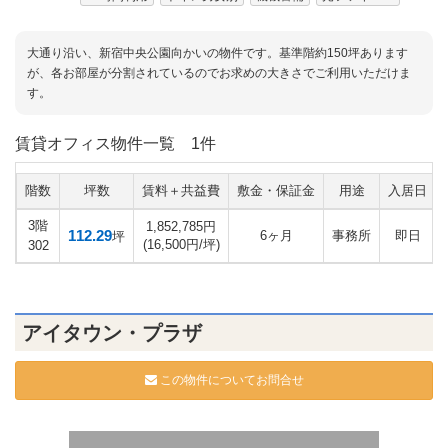
大通り沿い、新宿中央公園向かいの物件です。基準階約150坪あります
が、各お部屋が分割されているのでお求めの大きさでご利用いただけま
す。
賃貸オフィス物件一覧
1件
階数
坪数
賃料＋共益費
敷金・保証金
用途
入居日
3階
1,852,785円
112.29
6ヶ月
事務所
即日
坪
(16,500円/坪)
302
アイタウン・プラザ
この物件についてお問合せ