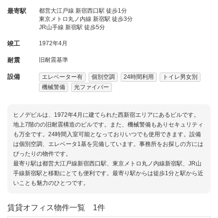
最寄駅
都営大江戸線 新宿西口駅 徒歩1分
東京メトロ丸ノ内線 新宿駅 徒歩3分
JR山手線 新宿駅 徒歩5分
竣工
1972年4月
耐震
旧耐震基準
設備
エレベーター有
個別空調
24時間利用
トイレ男女別
機械警備
光ファイバー
ヒノデビルは、1972年4月に建てられた西新宿エリアにあるビルです。
地上7階のの旧耐震構造のビルです。また、機械警備もありセキュリティ
も万全です。24時間入室可能となっておりいつでも使用できます。設備
は個別空調、エレベータ1基を完備しています。事務所をお探しの方には
ぴったりの物件です。
最寄り駅は都営大江戸線新宿西口駅、東京メトロ丸ノ内線新宿駅、JR山
手線新宿駅と移動にとても便利です。最寄り駅からは徒歩1分と駅から近
いことも魅力のひとつです。
賃貸オフィス物件一覧
1件