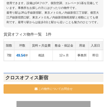
使用できます。設備はOAフロア、個別空調、エレベータ1基を完備して
います。事務所をお探しの方にはぴったりの物件です。
最寄り駅はJR山手線新宿駅、東京メトロ丸ノ内線新宿三丁目駅、都営大
江戸線新宿西口駅、東京メトロ丸ノ内線新宿御苑前駅と移動にとても便
利です。最寄り駅からは徒歩3分と駅から近いことも魅力のひとつです。
賃貸オフィス物件一覧
1件
階数
坪数
賃料＋共益費
敷金・保証金
用途
入居日
49.54
7階
相談
12ヶ月
事務所
即日
坪
クロスオフィス新宿
この物件についてお問合せ