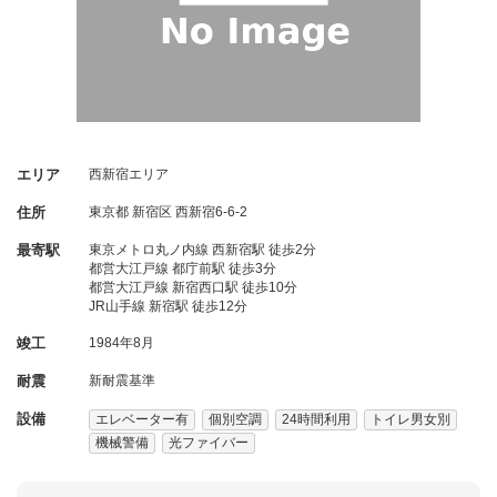
エリア
西新宿エリア
住所
東京都
新宿区
西新宿6-6-2
最寄駅
東京メトロ丸ノ内線 西新宿駅 徒歩2分
都営大江戸線 都庁前駅 徒歩3分
都営大江戸線 新宿西口駅 徒歩10分
JR山手線 新宿駅 徒歩12分
竣工
1984年8月
耐震
新耐震基準
設備
エレベーター有
個別空調
24時間利用
トイレ男女別
機械警備
光ファイバー