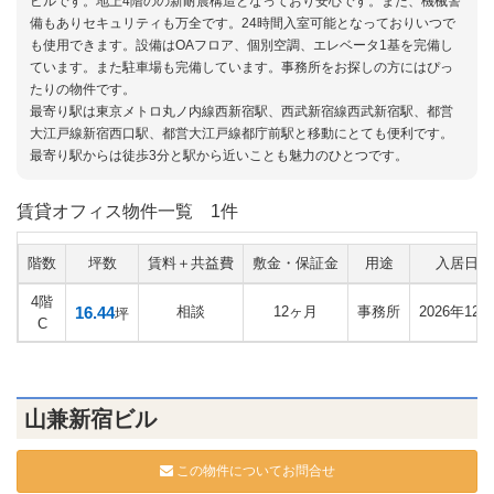
ビルです。地上4階のの新耐震構造となっており安心です。また、機械警
備もありセキュリティも万全です。24時間入室可能となっておりいつで
も使用できます。設備はOAフロア、個別空調、エレベータ1基を完備し
ています。また駐車場も完備しています。事務所をお探しの方にはぴっ
たりの物件です。
最寄り駅は東京メトロ丸ノ内線西新宿駅、西武新宿線西武新宿駅、都営
大江戸線新宿西口駅、都営大江戸線都庁前駅と移動にとても便利です。
最寄り駅からは徒歩3分と駅から近いことも魅力のひとつです。
賃貸オフィス物件一覧
1件
階数
坪数
賃料＋共益費
敷金・保証金
用途
入居日
4階
16.44
相談
12ヶ月
事務所
2026年12月
坪
C
山兼新宿ビル
この物件についてお問合せ