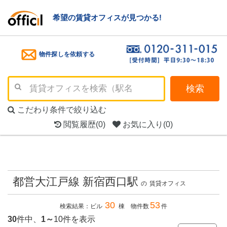
希望の賃貸オフィスが見つかる!
物件探しを依頼する
検索
こだわり条件で絞り込む
閲覧履歴
(0)
お気に入り
(0)
都営大江戸線 新宿西口駅
の
賃貸オフィス
30
53
検索結果：ビル
棟 物件数
件
30
件中、
1～
10件を表示