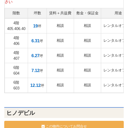
さい
階数
坪数
賃料＋共益費
敷金・保証金
用途
4階
19
相談
相談
レンタルオフ
坪
405.406.40
4階
6.31
相談
相談
レンタルオフ
坪
406
4階
6.27
相談
相談
レンタルオフ
坪
407
6階
7.12
相談
相談
レンタルオフ
坪
604
6階
12.12
相談
相談
レンタルオフ
坪
603
ヒノデビル
この物件についてお問合せ