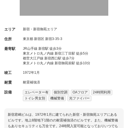
エリア
新宿・新宿御苑エリア
住所
東京都
新宿区
新宿3-35-3
最寄駅
JR山手線 新宿駅 徒歩3分
東京メトロ丸ノ内線 新宿三丁目駅 徒歩5分
都営大江戸線 新宿西口駅 徒歩7分
東京メトロ丸ノ内線 新宿御苑前駅 徒歩10分
竣工
1972年1月
耐震
耐震補強済
設備
エレベーター有
個別空調
OAフロア
24時間利用
トイレ男女別
機械警備
光ファイバー
新宿君嶋ビルは、1972年1月に建てられた新宿・新宿御苑エリアにある
ビルです。地上8階地下1階のの耐震補強済のビルです。また、機械警備
もありセキュリティも万全です。24時間入室可能となっておりいつでも