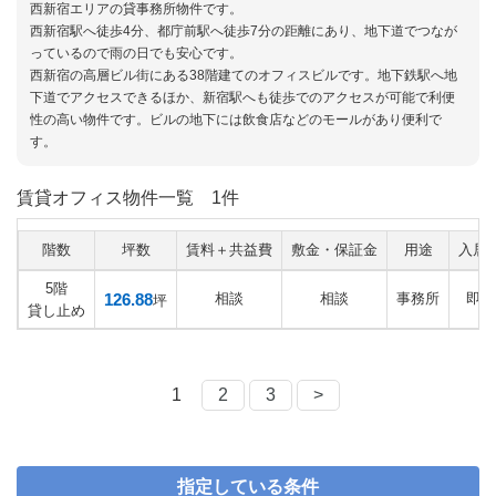
西新宿エリアの貸事務所物件です。
西新宿駅へ徒歩4分、都庁前駅へ徒歩7分の距離にあり、地下道でつなが
っているので雨の日でも安心です。
西新宿の高層ビル街にある38階建てのオフィスビルです。地下鉄駅へ地
下道でアクセスできるほか、新宿駅へも徒歩でのアクセスが可能で利便
性の高い物件です。ビルの地下には飲食店などのモールがあり便利で
す。
賃貸オフィス物件一覧
1件
階数
坪数
賃料＋共益費
敷金・保証金
用途
入居
5階
126.88
相談
相談
事務所
即日
坪
貸し止め
1
2
3
>
指定している条件