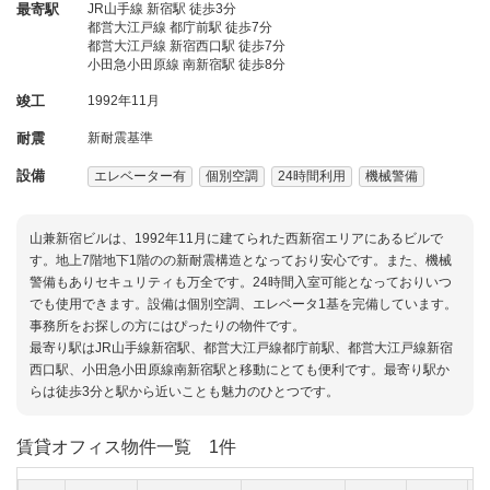
最寄駅
JR山手線 新宿駅 徒歩3分
都営大江戸線 都庁前駅 徒歩7分
都営大江戸線 新宿西口駅 徒歩7分
小田急小田原線 南新宿駅 徒歩8分
竣工
1992年11月
耐震
新耐震基準
設備
エレベーター有
個別空調
24時間利用
機械警備
山兼新宿ビルは、1992年11月に建てられた西新宿エリアにあるビルで
す。地上7階地下1階のの新耐震構造となっており安心です。また、機械
警備もありセキュリティも万全です。24時間入室可能となっておりいつ
でも使用できます。設備は個別空調、エレベータ1基を完備しています。
事務所をお探しの方にはぴったりの物件です。
最寄り駅はJR山手線新宿駅、都営大江戸線都庁前駅、都営大江戸線新宿
西口駅、小田急小田原線南新宿駅と移動にとても便利です。最寄り駅か
らは徒歩3分と駅から近いことも魅力のひとつです。
賃貸オフィス物件一覧
1件