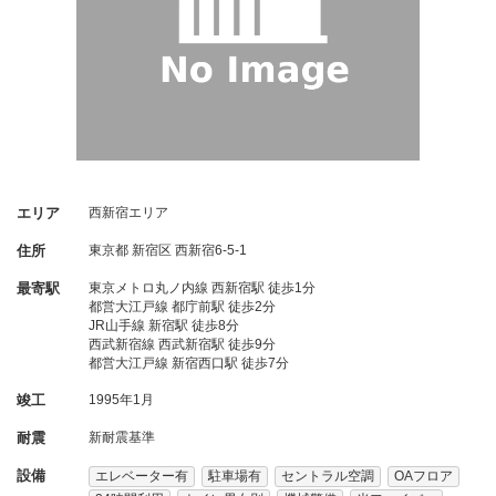
エリア
西新宿エリア
住所
東京都
新宿区
西新宿6-5-1
最寄駅
東京メトロ丸ノ内線 西新宿駅 徒歩1分
都営大江戸線 都庁前駅 徒歩2分
JR山手線 新宿駅 徒歩8分
西武新宿線 西武新宿駅 徒歩9分
都営大江戸線 新宿西口駅 徒歩7分
竣工
1995年1月
耐震
新耐震基準
設備
エレベーター有
駐車場有
セントラル空調
OAフロア