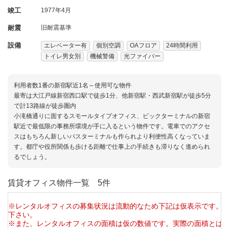
竣工
1977年4月
耐震
旧耐震基準
設備
エレベーター有
個別空調
OAフロア
24時間利用
トイレ男女別
機械警備
光ファイバー
利用者数1番の新宿駅近1名～使用可な物件
最寄は大江戸線新宿西口駅で徒歩1分、他新宿駅・西武新宿駅が徒歩5分
で計13路線が徒歩圏内
小滝橋通りに面するスモールタイプオフィス、ビックターミナルの新宿
駅近で最低限の事務所環境が手に入るという物件です。電車でのアクセ
スはもちろん新しいバスターミナルも作られより利便性高くなっていま
す。都庁や役所関係も歩ける距離で仕事上の手続きも滞りなく進められ
るでしょう。
賃貸オフィス物件一覧
5件
※レンタルオフィスの募集状況は流動的なため下記は仮表示です。
下さい。
※また、レンタルオフィスの面積は仮の数値です。実際の面積とは