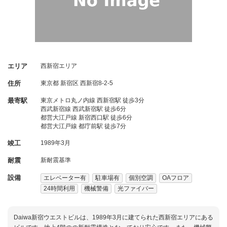
エリア
西新宿エリア
住所
東京都
新宿区
西新宿8-2-5
最寄駅
東京メトロ丸ノ内線 西新宿駅 徒歩3分
西武新宿線 西武新宿駅 徒歩6分
都営大江戸線 新宿西口駅 徒歩6分
都営大江戸線 都庁前駅 徒歩7分
竣工
1989年3月
耐震
新耐震基準
設備
エレベーター有
駐車場有
個別空調
OAフロア
24時間利用
機械警備
光ファイバー
Daiwa新宿ウエストビルは、1989年3月に建てられた西新宿エリアにある