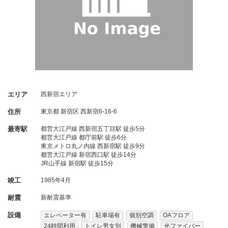
エリア
西新宿エリア
住所
東京都
新宿区
西新宿6-16-6
最寄駅
都営大江戸線 西新宿五丁目駅 徒歩5分
都営大江戸線 都庁前駅 徒歩6分
東京メトロ丸ノ内線 西新宿駅 徒歩9分
都営大江戸線 新宿西口駅 徒歩14分
JR山手線 新宿駅 徒歩15分
竣工
1985年4月
耐震
新耐震基準
設備
エレベーター有
駐車場有
個別空調
OAフロア
24時間利用
トイレ男女別
機械警備
光ファイバー