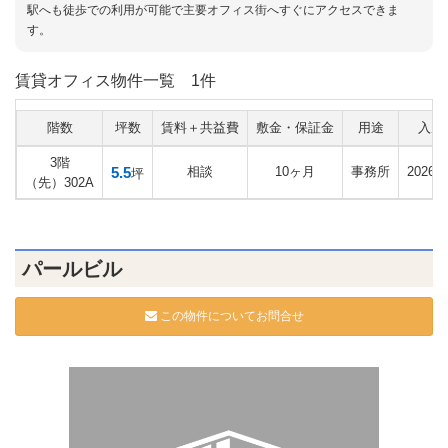
駅へも徒歩での利用が可能で主要オフィス街へすぐにアクセスできま
す。
賃貸オフィス物件一覧
1件
階数
坪数
賃料＋共益費
敷金・保証金
用途
入居
3階
5.5
相談
10ヶ月
事務所
2026
坪
（先）302A
パールビル
この物件についてお問合せ