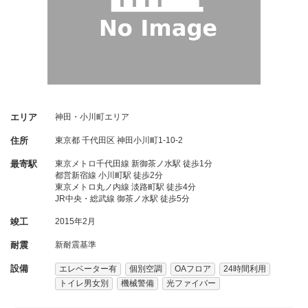
エリア
神田・小川町エリア
住所
東京都
千代田区
神田小川町1-10-2
最寄駅
東京メトロ千代田線 新御茶ノ水駅 徒歩1分
都営新宿線 小川町駅 徒歩2分
東京メトロ丸ノ内線 淡路町駅 徒歩4分
JR中央・総武線 御茶ノ水駅 徒歩5分
竣工
2015年2月
耐震
新耐震基準
設備
エレベーター有
個別空調
OAフロア
24時間利用
トイレ男女別
機械警備
光ファイバー