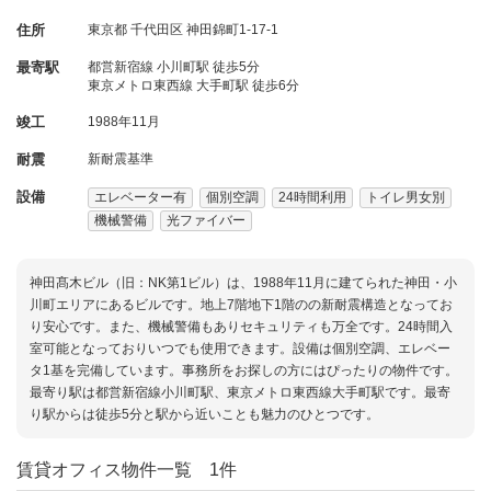
住所
東京都
千代田区
神田錦町1-17-1
最寄駅
都営新宿線 小川町駅 徒歩5分
東京メトロ東西線 大手町駅 徒歩6分
竣工
1988年11月
耐震
新耐震基準
設備
エレベーター有
個別空調
24時間利用
トイレ男女別
機械警備
光ファイバー
神田髙木ビル（旧：NK第1ビル）は、1988年11月に建てられた神田・小
川町エリアにあるビルです。地上7階地下1階のの新耐震構造となってお
り安心です。また、機械警備もありセキュリティも万全です。24時間入
室可能となっておりいつでも使用できます。設備は個別空調、エレベー
タ1基を完備しています。事務所をお探しの方にはぴったりの物件です。
最寄り駅は都営新宿線小川町駅、東京メトロ東西線大手町駅です。最寄
り駅からは徒歩5分と駅から近いことも魅力のひとつです。
賃貸オフィス物件一覧
1件