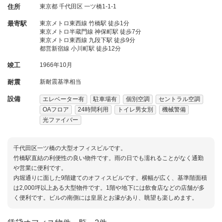
住所
東京都
千代田区
一ツ橋1-1-1
最寄駅
東京メトロ東西線 竹橋駅 徒歩1分
東京メトロ半蔵門線 神保町駅 徒歩7分
東京メトロ東西線 九段下駅 徒歩9分
都営新宿線 小川町駅 徒歩12分
竣工
1966年10月
耐震
新耐震基準相当
設備
エレベーター有
駐車場有
個別空調
セントラル空調
OAフロア
24時間利用
トイレ男女別
機械警備
光ファイバー
千代田区一ツ橋の大型オフィスビルです。
竹橋駅直結の利便性の良い物件です。雨の日でも濡れることがなく通勤
や営業に便利です。
内堀通りに面した9階建てのオフィスビルです。横幅が広く、基準階面積
は2,000坪以上ある大型物件です。1階や地下には飲食店などの店舗が多
く便利です。ビルの南側には皇居とお濠があり、眺望も楽しめます。