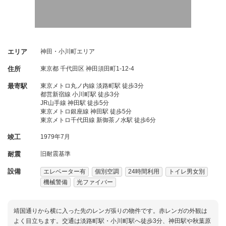
エリア
神田・小川町エリア
住所
東京都
千代田区
神田須田町1-12-4
最寄駅
東京メトロ丸ノ内線 淡路町駅 徒歩3分
都営新宿線 小川町駅 徒歩3分
JR山手線 神田駅 徒歩5分
東京メトロ銀座線 神田駅 徒歩5分
東京メトロ千代田線 新御茶ノ水駅 徒歩6分
竣工
1979年7月
耐震
旧耐震基準
設備
エレベーター有
個別空調
24時間利用
トイレ男女別
機械警備
光ファイバー
靖国通りから横に入った先のレンガ張りの物件です。赤レンガの外観は
よく目立ちます。交通は淡路町駅・小川町駅へ徒歩3分、神田駅や秋葉原