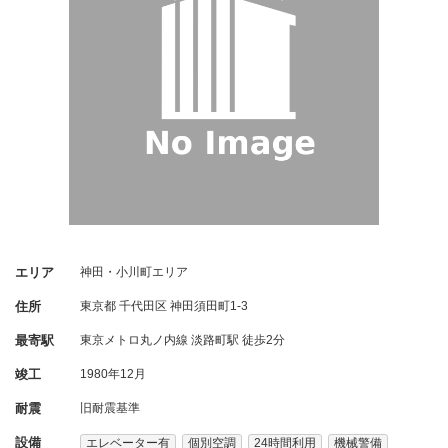
エリア
神田・小川町エリア
住所
東京都
千代田区
神田須田町1-3
最寄駅
東京メトロ丸ノ内線 淡路町駅 徒歩2分
竣工
1980年12月
耐震
旧耐震基準
設備
エレベーター有
個別空調
24時間利用
機械警備