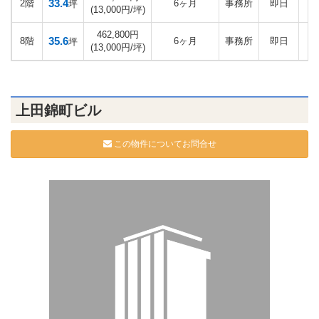
33.4
2階
6ヶ月
事務所
即日
坪
(13,000円/坪)
462,800円
35.6
8階
6ヶ月
事務所
即日
坪
(13,000円/坪)
上田錦町ビル
この物件についてお問合せ