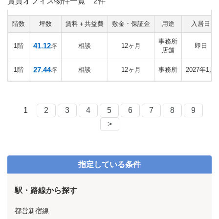
賃貸オフィス物件一覧
2件
階数
坪数
賃料＋共益費
敷金・保証金
用途
入居日
事務所
41.12
1階
相談
12ヶ月
即日
坪
店舗
27.44
1階
相談
12ヶ月
事務所
2027年1月
坪
1
2
3
4
5
6
7
8
9
>
指定している条件
駅・路線から探す
都営新宿線