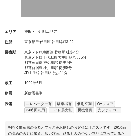
エリア
神田・小川町エリア
住所
東京都
千代田区
神田錦町3-23
最寄駅
東京メトロ東西線 竹橋駅 徒歩4分
東京メトロ千代田線 大手町駅 徒歩6分
都営三田線 神保町駅 徒歩7分
都営新宿線 小川町駅 徒歩8分
JR山手線 神田駅 徒歩11分
竣工
1993年6月
耐震
新耐震基準
設備
エレベーター有
駐車場有
個別空調
OAフロア
24時間利用
トイレ男女別
機械警備
光ファイバー
明るく開放感のあるオフィスをお探しのお客様にオススメです。2650㎜
の高めの天井に加え、広い窓面、遮るものの少ない立地に立っているた