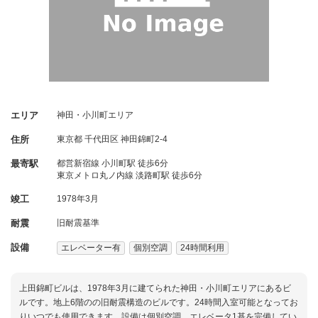
エリア
神田・小川町エリア
住所
東京都
千代田区
神田錦町2-4
最寄駅
都営新宿線 小川町駅 徒歩6分
東京メトロ丸ノ内線 淡路町駅 徒歩6分
竣工
1978年3月
耐震
旧耐震基準
設備
エレベーター有
個別空調
24時間利用
上田錦町ビルは、1978年3月に建てられた神田・小川町エリアにあるビ
ルです。地上6階のの旧耐震構造のビルです。24時間入室可能となってお
りいつでも使用できます。設備は個別空調、エレベータ1基を完備してい