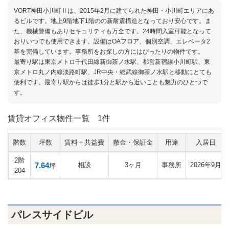
VORT神田小川町Ⅱは、2015年2月に建てられた神田・小川町エリアにあ
るビルです。地上9階地下1階のの新耐震構造となっており安心です。ま
た、機械警備もありセキュリティも万全です。24時間入室可能となって
おりいつでも使用できます。設備はOAフロア、個別空調、エレベータ2
基を完備しています。事務所をお探しの方にはぴったりの物件です。
最寄り駅は東京メトロ千代田線新御茶ノ水駅、都営新宿線小川町駅、東
京メトロ丸ノ内線淡路町駅、JR中央・総武線御茶ノ水駅と移動にとても
便利です。最寄り駅からは徒歩1分と駅から近いことも魅力のひとつで
す。
賃貸オフィス物件一覧
1件
階数
坪数
賃料＋共益費
敷金・保証金
用途
入居日
2階
7.64
相談
3ヶ月
事務所
2026年9月
坪
204
パレスサイドビル