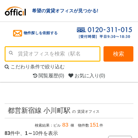
希望の賃貸オフィスが見つかる!
物件探しを依頼する
検索
こだわり条件で絞り込む
閲覧履歴
(0)
お気に入り
(0)
都営新宿線 小川町駅
の
賃貸オフィス
83
151
検索結果：ビル
棟 物件数
件
83
件中、
1～
10件を表示