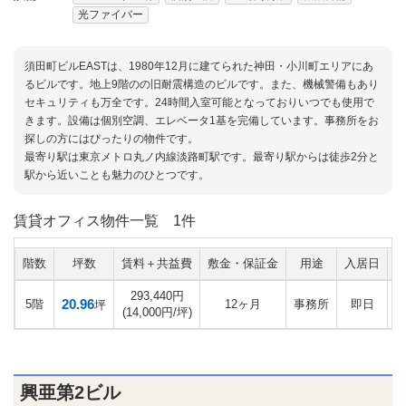
光ファイバー
須田町ビルEASTは、1980年12月に建てられた神田・小川町エリアにあ
るビルです。地上9階のの旧耐震構造のビルです。また、機械警備もあり
セキュリティも万全です。24時間入室可能となっておりいつでも使用で
きます。設備は個別空調、エレベータ1基を完備しています。事務所をお
探しの方にはぴったりの物件です。
最寄り駅は東京メトロ丸ノ内線淡路町駅です。最寄り駅からは徒歩2分と
駅から近いことも魅力のひとつです。
賃貸オフィス物件一覧
1件
階数
坪数
賃料＋共益費
敷金・保証金
用途
入居日
293,440円
20.96
5階
12ヶ月
事務所
即日
坪
(14,000円/坪)
興亜第2ビル