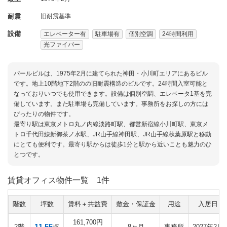
耐震
旧耐震基準
設備
エレベーター有
駐車場有
個別空調
24時間利用
光ファイバー
パールビルは、1975年2月に建てられた神田・小川町エリアにあるビル
です。地上10階地下2階のの旧耐震構造のビルです。24時間入室可能と
なっておりいつでも使用できます。設備は個別空調、エレベータ1基を完
備しています。また駐車場も完備しています。事務所をお探しの方には
ぴったりの物件です。
最寄り駅は東京メトロ丸ノ内線淡路町駅、都営新宿線小川町駅、東京メ
トロ千代田線新御茶ノ水駅、JR山手線神田駅、JR山手線秋葉原駅と移動
にとても便利です。最寄り駅からは徒歩1分と駅から近いことも魅力のひ
とつです。
賃貸オフィス物件一覧
1件
階数
坪数
賃料＋共益費
敷金・保証金
用途
入居日
161,700円
11.55
2階
8ヶ月
事務所
2027年2月