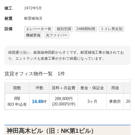
竣工
1972年5月
耐震
耐震補強済
設備
エレベーター有
個別空調
24時間利用
トイレ男女別
機械警備
光ファイバー
靖国通り沿い、銀座線神田駅からすぐです。耐震補強工事が施されてお
り、エントランスも改修工事がされて綺麗になっています。
賃貸オフィス物件一覧
1件
階数
坪数
賃料＋共益費
敷金・保証金
用途
入
8階
289,800円
14.49
3ヶ月
事務所
202
坪
(20,000円/坪)
803 申込有
神田髙木ビル（旧：NK第1ビル）