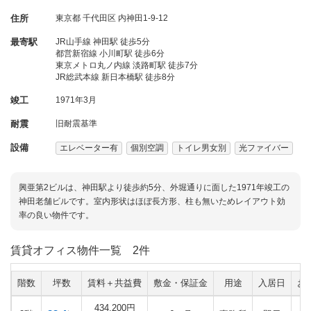
住所
東京都
千代田区
内神田1-9-12
最寄駅
JR山手線 神田駅 徒歩5分
都営新宿線 小川町駅 徒歩6分
東京メトロ丸ノ内線 淡路町駅 徒歩7分
JR総武本線 新日本橋駅 徒歩8分
竣工
1971年3月
耐震
旧耐震基準
設備
エレベーター有
個別空調
トイレ男女別
光ファイバー
興亜第2ビルは、神田駅より徒歩約5分、外堀通りに面した1971年竣工の
神田老舗ビルです。室内形状はほぼ長方形、柱も無いためレイアウト効
率の良い物件です。
賃貸オフィス物件一覧
2件
階数
坪数
賃料＋共益費
敷金・保証金
用途
入居日
お
434,200円