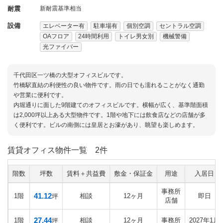
耐震
新耐震基準相当
設備
エレベーター有
駐車場有
個別空調
セントラル空調
OAフロア
24時間利用
トイレ男女別
機械警備
光ファイバー
千代田区一ツ橋の大型オフィスビルです。
竹橋駅直結の利便性の良い物件です。雨の日でも濡れることがなく通勤
や営業に便利です。
内堀通りに面した9階建てのオフィスビルです。横幅が広く、基準階面積
は2,000坪以上ある大型物件です。1階や地下には飲食店などの店舗が多
く便利です。ビルの南側には皇居とお濠があり、眺望も楽しめます。
賃貸オフィス物件一覧
2件
階数
坪数
賃料＋共益費
敷金・保証金
用途
入居日
事務所
41.12
1階
相談
12ヶ月
即日
坪
店舗
27.44
1階
相談
12ヶ月
事務所
2027年1月
坪