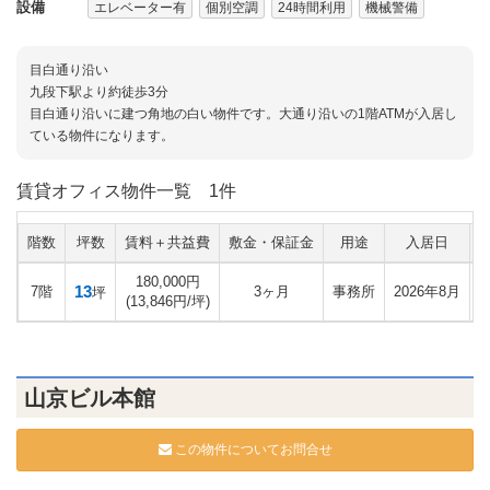
設備
エレベーター有
個別空調
24時間利用
機械警備
目白通り沿い
九段下駅より約徒歩3分
目白通り沿いに建つ角地の白い物件です。大通り沿いの1階ATMが入居し
ている物件になります。
賃貸オフィス物件一覧
1件
階数
坪数
賃料＋共益費
敷金・保証金
用途
入居日
180,000円
13
7階
3ヶ月
事務所
2026年8月
坪
(13,846円/坪)
山京ビル本館
この物件についてお問合せ