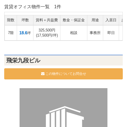
賃貸オフィス物件一覧
1件
階数
坪数
賃料＋共益費
敷金・保証金
用途
入居日
お
325,500円
18.6
7階
相談
事務所
即日
坪
(17,500円/坪)
飛栄九段ビル
この物件についてお問合せ