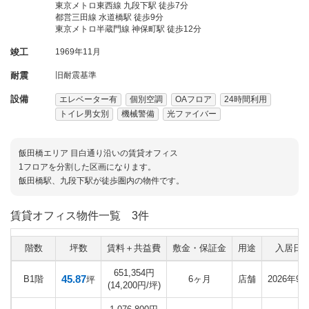
東京メトロ東西線 九段下駅 徒歩7分
都営三田線 水道橋駅 徒歩9分
東京メトロ半蔵門線 神保町駅 徒歩12分
竣工
1969年11月
耐震
旧耐震基準
設備
エレベーター有
個別空調
OAフロア
24時間利用
トイレ男女別
機械警備
光ファイバー
飯田橋エリア 目白通り沿いの賃貸オフィス
1フロアを分割した区画になります。
飯田橋駅、九段下駅が徒歩圏内の物件です。
賃貸オフィス物件一覧
3件
階数
坪数
賃料＋共益費
敷金・保証金
用途
入居日
651,354円
45.87
B1階
6ヶ月
店舗
2026年9
坪
(14,200円/坪)