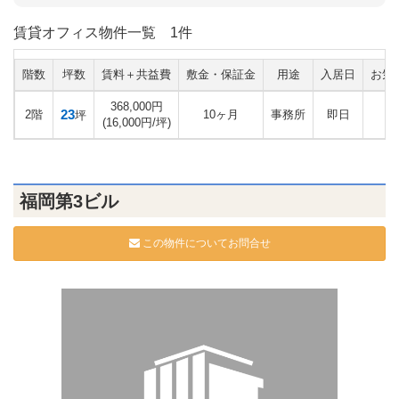
賃貸オフィス物件一覧
1件
階数
坪数
賃料＋共益費
敷金・保証金
用途
入居日
お気
368,000円
23
2階
10ヶ月
事務所
即日
坪
(16,000円/坪)
福岡第3ビル
この物件についてお問合せ