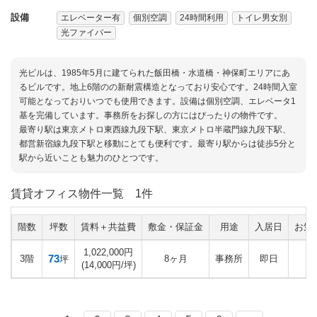
設備
エレベーター有
個別空調
24時間利用
トイレ男女別
光ファイバー
光ビルは、1985年5月に建てられた飯田橋・水道橋・神保町エリアにあ
るビルです。地上6階のの新耐震構造となっており安心です。24時間入室
可能となっておりいつでも使用できます。設備は個別空調、エレベータ1
基を完備しています。事務所をお探しの方にはぴったりの物件です。
最寄り駅は東京メトロ東西線九段下駅、東京メトロ半蔵門線九段下駅、
都営新宿線九段下駅と移動にとても便利です。最寄り駅からは徒歩5分と
駅から近いことも魅力のひとつです。
賃貸オフィス物件一覧
1件
階数
坪数
賃料＋共益費
敷金・保証金
用途
入居日
お気
1,022,000円
73
3階
8ヶ月
事務所
即日
坪
(14,000円/坪)