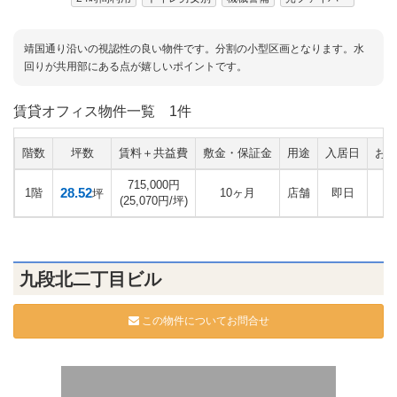
靖国通り沿いの視認性の良い物件です。分割の小型区画となります。水
回りが共用部にある点が嬉しいポイントです。
賃貸オフィス物件一覧
1件
階数
坪数
賃料＋共益費
敷金・保証金
用途
入居日
お
715,000円
28.52
1階
10ヶ月
店舗
即日
坪
(25,070円/坪)
九段北二丁目ビル
この物件についてお問合せ