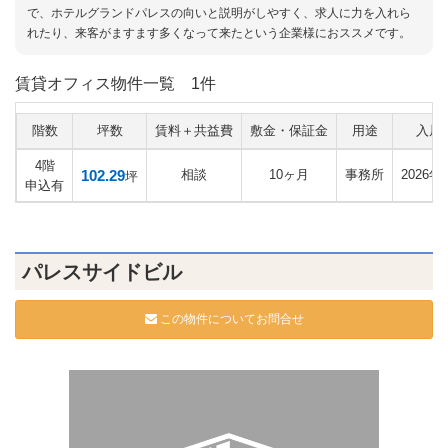
で、ホテルグランドパレスの向いと説明がしやすく、求人に力を入れら
れたり、来客がますます多くなって来たという企業様におススメです。
賃貸オフィス物件一覧
1件
階数
坪数
賃料＋共益費
敷金・保証金
用途
入居
4階
102.29
相談
10ヶ月
事務所
2026年
坪
申込有
パレスサイドビル
この物件についてお問合せ