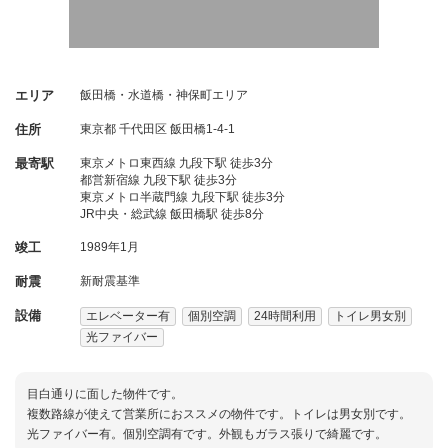
エリア
飯田橋・水道橋・神保町エリア
住所
東京都
千代田区
飯田橋1-4-1
最寄駅
東京メトロ東西線 九段下駅 徒歩3分
都営新宿線 九段下駅 徒歩3分
東京メトロ半蔵門線 九段下駅 徒歩3分
JR中央・総武線 飯田橋駅 徒歩8分
竣工
1989年1月
耐震
新耐震基準
設備
エレベーター有
個別空調
24時間利用
トイレ男女別
光ファイバー
目白通りに面した物件です。
複数路線が使えて営業所におススメの物件です。トイレは男女別です。
光ファイバー有。個別空調有です。外観もガラス張りで綺麗です。