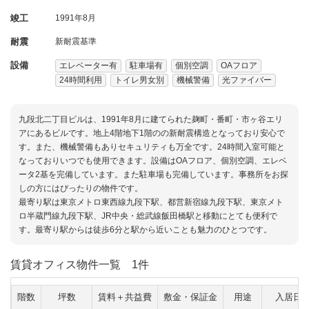
竣工
1991年8月
耐震
新耐震基準
設備
エレベーター有
駐車場有
個別空調
OAフロア
24時間利用
トイレ男女別
機械警備
光ファイバー
九段北二丁目ビルは、1991年8月に建てられた麹町・番町・市ヶ谷エリ
アにあるビルです。地上4階地下1階のの新耐震構造となっており安心で
す。また、機械警備もありセキュリティも万全です。24時間入室可能と
なっておりいつでも使用できます。設備はOAフロア、個別空調、エレベ
ータ2基を完備しています。また駐車場も完備しています。事務所をお探
しの方にはぴったりの物件です。
最寄り駅は東京メトロ東西線九段下駅、都営新宿線九段下駅、東京メト
ロ半蔵門線九段下駅、JR中央・総武線飯田橋駅と移動にとても便利で
す。最寄り駅からは徒歩6分と駅から近いことも魅力のひとつです。
賃貸オフィス物件一覧
1件
階数
坪数
賃料＋共益費
敷金・保証金
用途
入居日