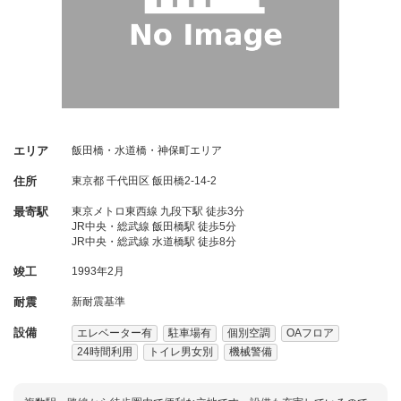
エリア
飯田橋・水道橋・神保町エリア
住所
東京都
千代田区
飯田橋2-14-2
最寄駅
東京メトロ東西線 九段下駅 徒歩3分
JR中央・総武線 飯田橋駅 徒歩5分
JR中央・総武線 水道橋駅 徒歩8分
竣工
1993年2月
耐震
新耐震基準
設備
エレベーター有
駐車場有
個別空調
OAフロア
24時間利用
トイレ男女別
機械警備