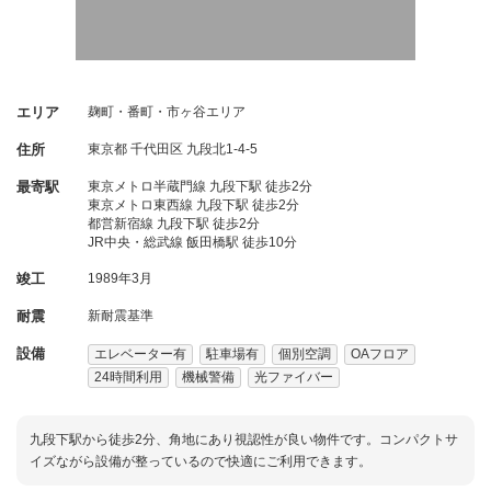
エリア
麹町・番町・市ヶ谷エリア
住所
東京都
千代田区
九段北1-4-5
最寄駅
東京メトロ半蔵門線 九段下駅 徒歩2分
東京メトロ東西線 九段下駅 徒歩2分
都営新宿線 九段下駅 徒歩2分
JR中央・総武線 飯田橋駅 徒歩10分
竣工
1989年3月
耐震
新耐震基準
設備
エレベーター有
駐車場有
個別空調
OAフロア
24時間利用
機械警備
光ファイバー
九段下駅から徒歩2分、角地にあり視認性が良い物件です。コンパクトサ
イズながら設備が整っているので快適にご利用できます。