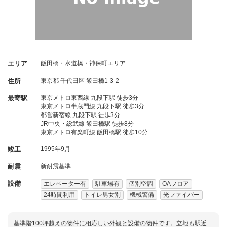
エリア
飯田橋・水道橋・神保町エリア
住所
東京都
千代田区
飯田橋1-3-2
最寄駅
東京メトロ東西線 九段下駅 徒歩3分
東京メトロ半蔵門線 九段下駅 徒歩3分
都営新宿線 九段下駅 徒歩3分
JR中央・総武線 飯田橋駅 徒歩8分
東京メトロ有楽町線 飯田橋駅 徒歩10分
竣工
1995年9月
耐震
新耐震基準
設備
エレベーター有
駐車場有
個別空調
OAフロア
24時間利用
トイレ男女別
機械警備
光ファイバー
基準階100坪越えの物件に相応しい外観と設備の物件です。立地も駅近