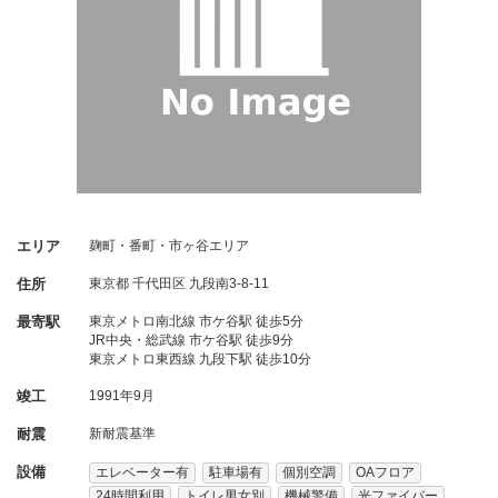
エリア
麹町・番町・市ヶ谷エリア
住所
東京都
千代田区
九段南3-8-11
最寄駅
東京メトロ南北線 市ケ谷駅 徒歩5分
JR中央・総武線 市ケ谷駅 徒歩9分
東京メトロ東西線 九段下駅 徒歩10分
竣工
1991年9月
耐震
新耐震基準
設備
エレベーター有
駐車場有
個別空調
OAフロア
24時間利用
トイレ男女別
機械警備
光ファイバー