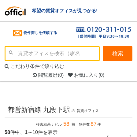
希望の賃貸オフィスが見つかる!
物件探しを依頼する
検索
こだわり条件で絞り込む
閲覧履歴
(0)
お気に入り
(0)
都営新宿線 九段下駅
の
賃貸オフィス
58
87
検索結果：ビル
棟 物件数
件
58
件中、
1～
10件を表示