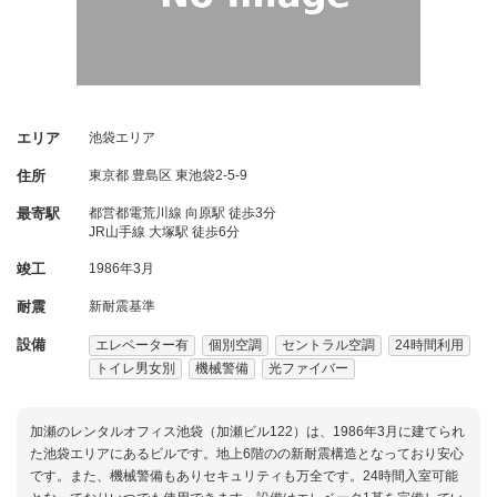
エリア
池袋エリア
住所
東京都
豊島区
東池袋2-5-9
最寄駅
都営都電荒川線 向原駅 徒歩3分
JR山手線 大塚駅 徒歩6分
竣工
1986年3月
耐震
新耐震基準
設備
エレベーター有
個別空調
セントラル空調
24時間利用
トイレ男女別
機械警備
光ファイバー
加瀬のレンタルオフィス池袋（加瀬ビル122）は、1986年3月に建てられ
た池袋エリアにあるビルです。地上6階のの新耐震構造となっており安心
です。また、機械警備もありセキュリティも万全です。24時間入室可能