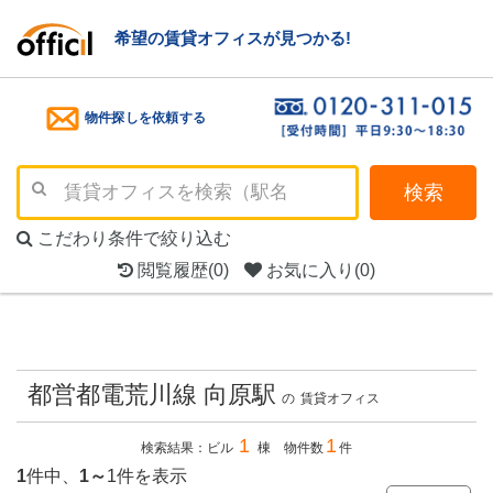
希望の賃貸オフィスが見つかる!
物件探しを依頼する
検索
こだわり条件で絞り込む
閲覧履歴
(0)
お気に入り
(0)
都営都電荒川線 向原駅
の
賃貸オフィス
1
1
検索結果：ビル
棟 物件数
件
1
件中、
1～
1件を表示