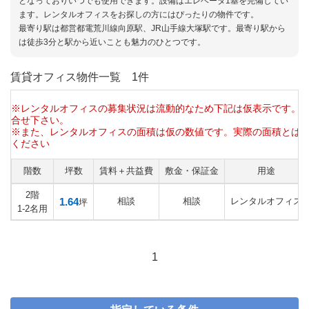
となっておりいつでも使用できます。設備はエレベータ1基を完備してい
ます。レンタルオフィスをお探しの方にはぴったりの物件です。
最寄り駅は都営都電荒川線向原駅、JR山手線大塚駅です。最寄り駅から
は徒歩3分と駅から近いことも魅力のひとつです。
賃貸オフィス物件一覧
1件
※レンタルオフィスの募集状況は流動的なため下記は仮表示です。
合せ下さい。
※また、レンタルオフィスの面積は仮の数値です。実際の面積とは
ください
階数
坪数
賃料＋共益費
敷金・保証金
用途
2階
1.64
相談
相談
レンタルオフィス
坪
1-2名用
1