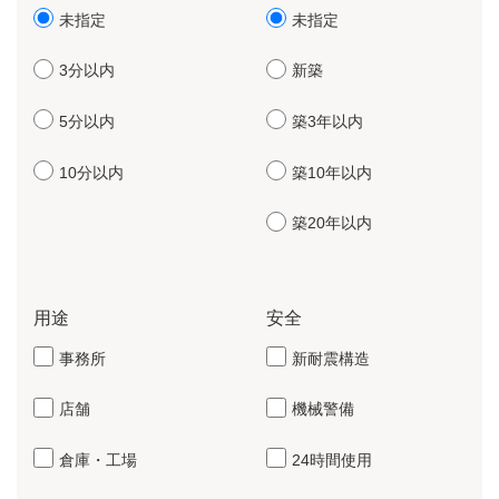
未指定
未指定
3分以内
新築
5分以内
築3年以内
10分以内
築10年以内
築20年以内
用途
安全
事務所
新耐震構造
店舗
機械警備
倉庫・工場
24時間使用