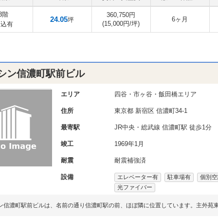
3階
360,750円
24.05
6ヶ月
坪
(15,000円/坪)
申込有
シン信濃町駅前ビル
エリア
四谷・市ヶ谷・飯田橋エリア
住所
東京都
新宿区
信濃町34-1
最寄駅
JR中央・総武線 信濃町駅 徒歩1分
竣工
1969年1月
耐震
耐震補強済
設備
エレベーター有
駐車場有
個別空
光ファイバー
ン信濃町駅前ビルは、名前の通り信濃町駅の前、ほぼ隣に位置しています。主外苑