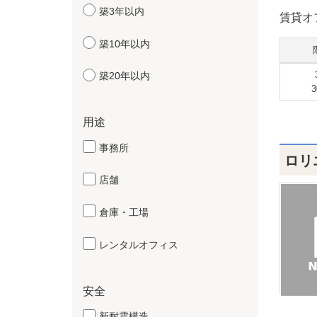
築3年以内
賃貸オ
築10年以内
築20年以内
3
用途
事務所
ロリ
店舗
倉庫・工場
レンタルオフィス
安全
新耐震構造