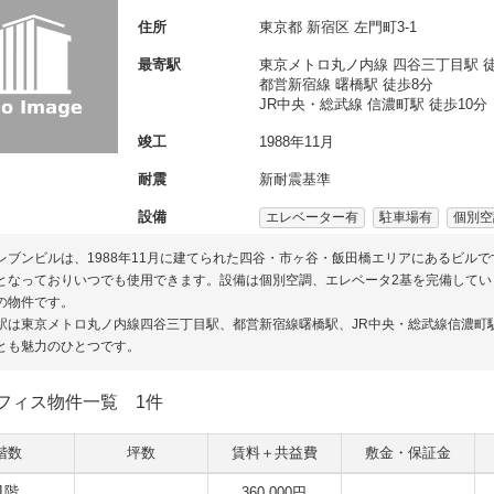
住所
東京都
新宿区
左門町3-1
最寄駅
東京メトロ丸ノ内線 四谷三丁目駅 徒
都営新宿線 曙橋駅 徒歩8分
JR中央・総武線 信濃町駅 徒歩10分
竣工
1988年11月
耐震
新耐震基準
設備
エレベーター有
駐車場有
個別空
レブンビルは、1988年11月に建てられた四谷・市ヶ谷・飯田橋エリアにあるビルで
となっておりいつでも使用できます。設備は個別空調、エレベータ2基を完備してい
の物件です。
駅は東京メトロ丸ノ内線四谷三丁目駅、都営新宿線曙橋駅、JR中央・総武線信濃町
とも魅力のひとつです。
フィス物件一覧
1件
階数
坪数
賃料＋共益費
敷金・保証金
1階
360,000円