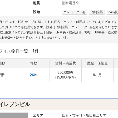
耐震
旧耐震基準
設備
エレベーター有
個別空調
24時
四谷ビルは、1981年11月に建てられた四谷・市ヶ谷・飯田橋エリアにあるビルです
っておりいつでも使用できます。設備は個別空調、エレベータ1基を完備しています
駅は東京メトロ丸ノ内線四谷三丁目駅、JR中央・総武線四ツ谷駅、JR中央・総武
は徒歩2分と駅から近いことも魅力のひとつです。
フィス物件一覧
1件
階数
坪数
賃料＋共益費
敷金・保証金
390,000円
26
2階
8ヶ月
坪
(15,000円/坪)
イレブンビル
エリア
四谷・市ヶ谷・飯田橋エリア