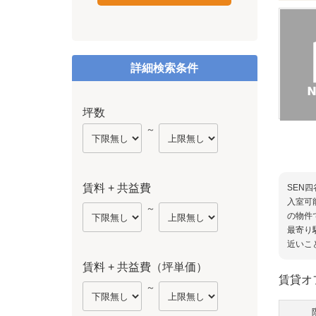
詳細検索条件
坪数
～
賃料 + 共益費
SEN
入室可
～
の物件
最寄り
近いこ
賃料 + 共益費（坪単価）
賃貸オ
～