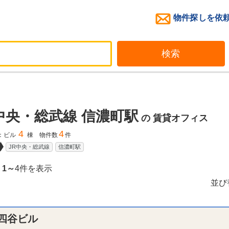
物件探しを依
検索
中央・総武線 信濃町駅
の
賃貸オフィス
4
4
：ビル
棟 物件数
件
JR中央・総武線
信濃町駅
、
1～
4件を表示
並び
N四谷ビル