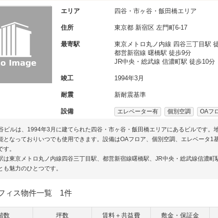
エリア
四谷・市ヶ谷・飯田橋エリア
住所
東京都
新宿区
左門町6-17
最寄駅
東京メトロ丸ノ内線 四谷三丁目駅 徒
都営新宿線 曙橋駅 徒歩9分
JR中央・総武線 信濃町駅 徒歩10分
竣工
1994年3月
耐震
新耐震基準
設備
エレベーター有
個別空調
OAフ
四谷ビルは、1994年3月に建てられた四谷・市ヶ谷・飯田橋エリアにあるビルです。
能となっておりいつでも使用できます。設備はOAフロア、個別空調、エレベータ1
です。
駅は東京メトロ丸ノ内線四谷三丁目駅、都営新宿線曙橋駅、JR中央・総武線信濃町
とも魅力のひとつです。
フィス物件一覧
1件
階数
坪数
賃料＋共益費
敷金・保証金