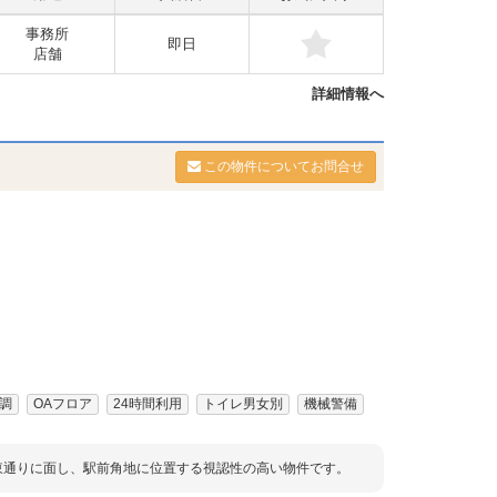
事務所
即日
店舗
詳細情報へ
この物件についてお問合せ
調
OAフロア
24時間利用
トイレ男女別
機械警備
東通りに面し、駅前角地に位置する視認性の高い物件です。