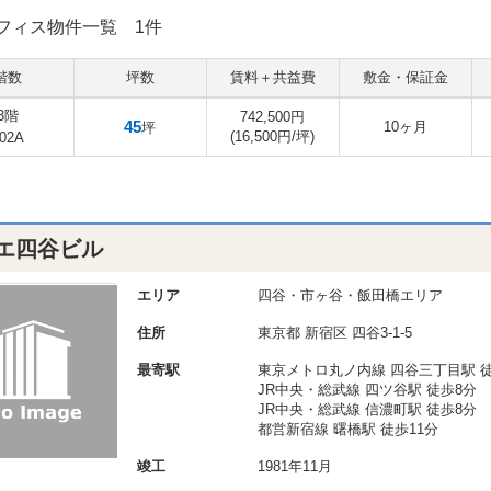
フィス物件一覧
1件
階数
坪数
賃料＋共益費
敷金・保証金
3階
742,500円
45
10ヶ月
坪
(16,500円/坪)
02A
エ四谷ビル
エリア
四谷・市ヶ谷・飯田橋エリア
住所
東京都
新宿区
四谷3-1-5
最寄駅
東京メトロ丸ノ内線 四谷三丁目駅 徒
JR中央・総武線 四ツ谷駅 徒歩8分
JR中央・総武線 信濃町駅 徒歩8分
都営新宿線 曙橋駅 徒歩11分
竣工
1981年11月