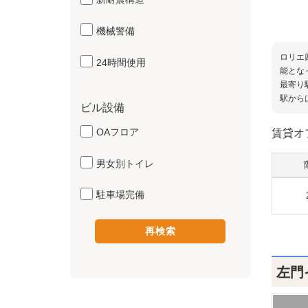
機械警備
ロリエ
24時間使用
能とな
最寄り
駅から
ビル設備
OAフロア
賃貸オ
男女別トイレ
駐車場完備
左門