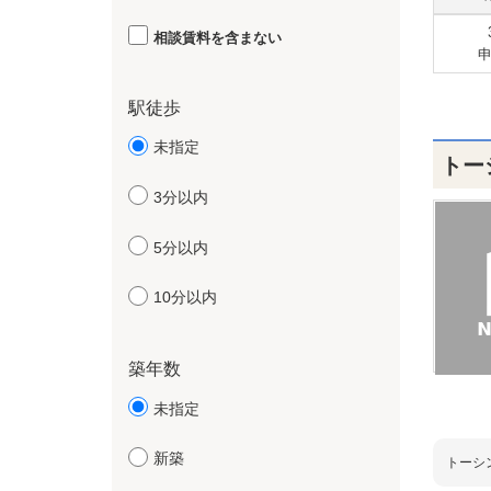
相談賃料を含まない
駅徒歩
未指定
トー
3分以内
5分以内
10分以内
築年数
未指定
新築
トーシ