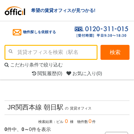
希望の賃貸オフィスが見つかる!
物件探しを依頼する
検索
こだわり条件で絞り込む
閲覧履歴
(0)
お気に入り
(0)
JR関西本線 朝日駅
の
賃貸オフィス
0
0
検索結果：ビル
棟 物件数
件
0
件中、
0～
0件を表示