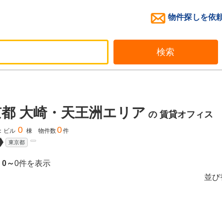
物件探しを依
検索
都 大崎・天王洲エリア
の
賃貸オフィス
0
0
：ビル
棟 物件数
件
東京都
、
0～
0件を表示
並び