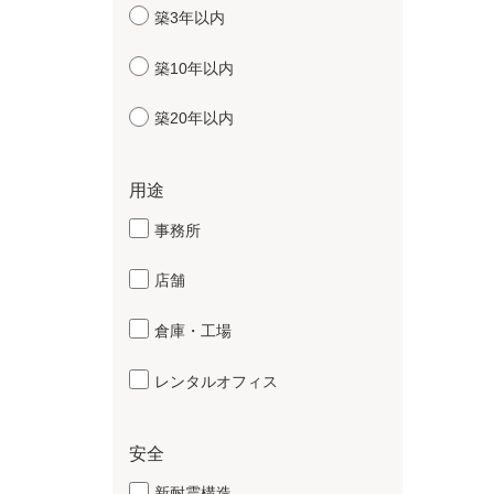
築3年以内
築10年以内
築20年以内
用途
事務所
店舗
倉庫・工場
レンタルオフィス
安全
新耐震構造