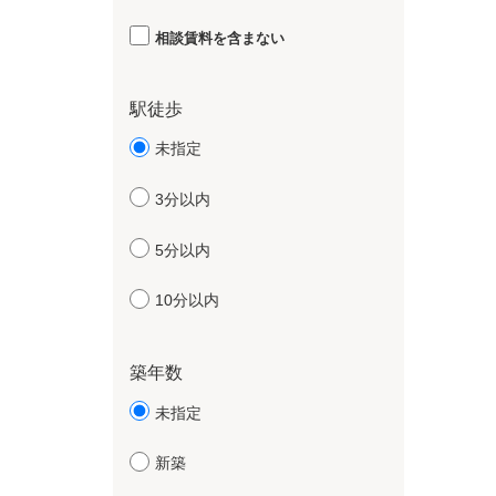
相談賃料を含まない
駅徒歩
未指定
3分以内
5分以内
10分以内
築年数
未指定
新築