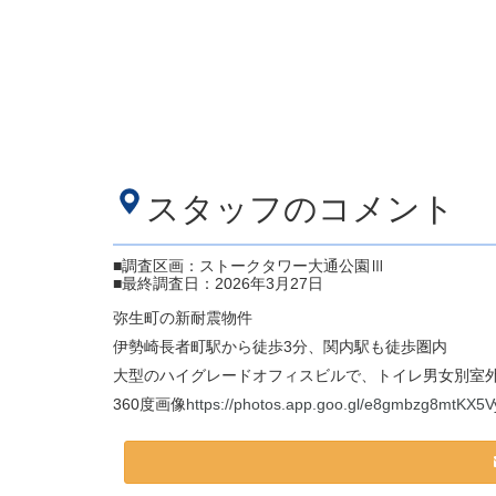
スタッフのコメント
■調査区画：ストークタワー大通公園Ⅲ
■最終調査日：2026年3月27日
弥生町の新耐震物件
伊勢崎長者町駅から徒歩3分、関内駅も徒歩圏内
大型のハイグレードオフィスビルで、トイレ男女別室
360度画像
https://photos.app.goo.gl/e8gmbzg8mtKX5V