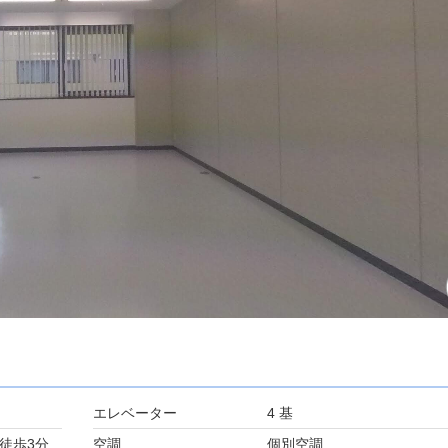
エレベーター
4 基
徒歩3分
空調
個別空調