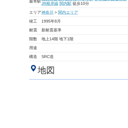
最寄駅
JR根岸線
関内駅
徒歩10分
エリア
神奈川
>
関内エリア
竣工
1995年8月
耐震
新耐震基準
階数
地上14階 地下1階
用途
構造
SRC造
地図