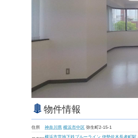
物件情報
住所
神奈川県
横浜市中区
弥生町2-15-1
横浜市営地下鉄ブルーライン
伊勢佐木長者町駅