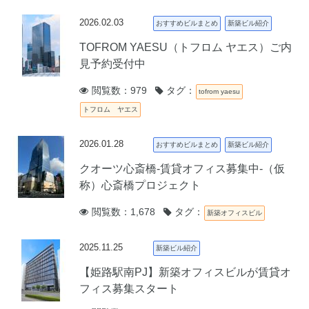
2026.02.03
おすすめビルまとめ
新築ビル紹介
TOFROM YAESU（トフロム ヤエス）ご内
見予約受付中
閲覧数：979
タグ：
tofrom yaesu
トフロム ヤエス
2026.01.28
おすすめビルまとめ
新築ビル紹介
クオーツ心斎橋‐賃貸オフィス募集中‐（仮
称）心斎橋プロジェクト
閲覧数：1,678
タグ：
新築オフィスビル
2025.11.25
新築ビル紹介
【姫路駅南PJ】新築オフィスビルが賃貸オ
フィス募集スタート