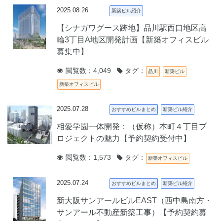
2025.08.26
新築ビル紹介
【シナガワグース跡地】品川駅西口地区高
輪3丁目A地区開発計画【新築オフィスビル
募集中】
閲覧数：4,049
タグ：
品川
新築ビル
新築オフィスビル
2025.07.28
おすすめビルまとめ
新築ビル紹介
相愛学園一体開発：（仮称）本町４丁目プ
ロジェクトの魅力【予約契約受付中】
閲覧数：1,573
タグ：
新築オフィスビル
2025.07.24
おすすめビルまとめ
新築ビル紹介
新大阪サンアールビルEAST（西中島南方・
サンアール不動産新築工事）【予約契約募