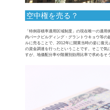
空中権を売る？
「特例容積率適用区域制度」の現在唯一の適用
内パークビルディング・グラントウキョウ等の
ルに売ることで、2012年に開業当時の姿に復
の資金調達を行ったということです。そこで気
すが、地価配分率や階層別効用比率で求めるそ