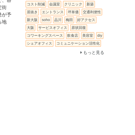
で、容
コスト削減
会議室
クリニック
新築
定街
居抜き
エントランス
坪単価
交通利便性
発が予
新大阪
soho
品川
梅田
好アクセス
る地
大阪
サービスオフィス
原状回復
コワーキングスペース
飲食店
美容室
diy
シェアオフィス
コミュニケーション活性化
もっと見る