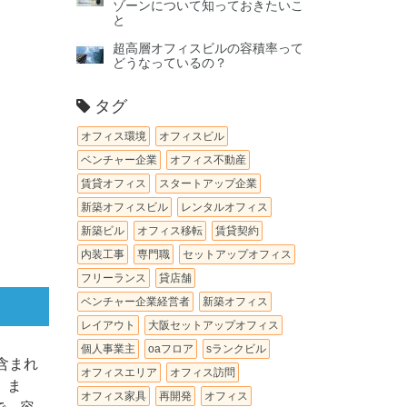
ゾーンについて知っておきたいこ
と
超高層オフィスビルの容積率って
どうなっているの？
タグ
オフィス環境
オフィスビル
ベンチャー企業
オフィス不動産
賃貸オフィス
スタートアップ企業
新築オフィスビル
レンタルオフィス
新築ビル
オフィス移転
賃貸契約
内装工事
専門職
セットアップオフィス
フリーランス
貸店舗
ベンチャー企業経営者
新築オフィス
レイアウト
大阪セットアップオフィス
個人事業主
oaフロア
sランクビル
含まれ
オフィスエリア
オフィス訪問
。ま
オフィス家具
再開発
オフィス