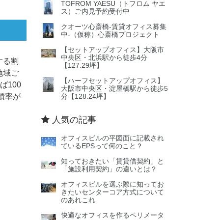
TOFROM YAESU（トフロム ヤエ
ス）ご内見予約受付中
クオーツ心斎橋‐賃貸オフィス募集
中‐（仮称）心斎橋プロジェクト
【セットアップオフィス】大阪市
中央区・北浜駅から徒歩4分
する割
【127.29坪】
地域ご
【ハーフセットアップオフィス】
100
大阪市中央区・淀屋橋駅から徒歩5
積率が
分【128.24坪】
人気の記事
オフィスビルの平図面に記載され
ているEPSって何のこと？
知っておきたい「賃貸借契約」と
「施設利用契約」の違いとは？
オフィスビルを選ぶ際に知ってお
きたいセンターコア方式について
のあれこれ
快適なオフィスを作るペリメータ