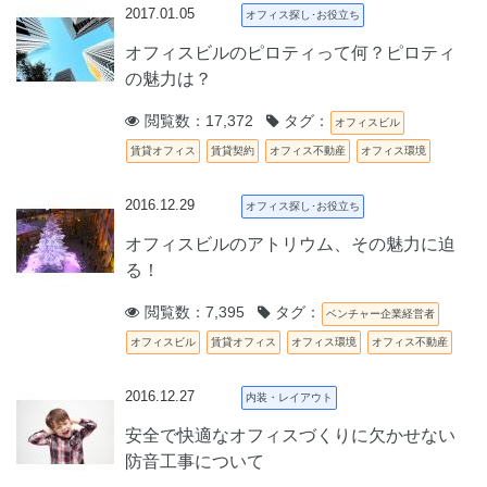
2017.01.05
オフィス探し･お役立ち
オフィスビルのピロティって何？ピロティ
の魅力は？
閲覧数：17,372
タグ：
オフィスビル
賃貸オフィス
賃貸契約
オフィス不動産
オフィス環境
2016.12.29
オフィス探し･お役立ち
オフィスビルのアトリウム、その魅力に迫
る！
閲覧数：7,395
タグ：
ベンチャー企業経営者
オフィスビル
賃貸オフィス
オフィス環境
オフィス不動産
2016.12.27
内装・レイアウト
安全で快適なオフィスづくりに欠かせない
防音工事について