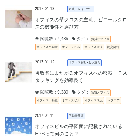
2017.01.13
内装・レイアウト
オフィスの壁クロスの主流、ビニールクロ
スの機能性と選び方
閲覧数：4,485
タグ：
賃貸オフィス
オフィス不動産
オフィスビル
オフィス環境
賃貸契約
2017.01.12
オフィス探し･お役立ち
複数階にまたがるオフィスへの移転！？ス
タッキングを効率良く！
閲覧数：9,389
タグ：
賃貸オフィス
オフィス不動産
オフィスビル
オフィス環境
oaフロア
2017.01.11
不動産用語
オフィスビルの平図面に記載されている
EPSって何のこと？