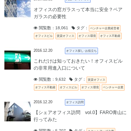
オフィスの窓ガラスって本当に安全？ペア
ガラスの必要性
閲覧数：18,061
タグ：
ベンチャー企業経営者
オフィスビル
賃貸オフィス
オフィス環境
オフィス不動産
2016.12.20
オフィス探し･お役立ち
これだけは知っておきたい！オフィスビル
の非常用進入口について
閲覧数：9,632
タグ：
賃貸オフィス
オフィス不動産
オフィスビル
オフィス環境
ベンチャー企業
2016.12.20
オフィス訪問
【シェアオフィス訪問 vol.0】FARO青山に
行ってみた
閲覧数：5,707
タグ：