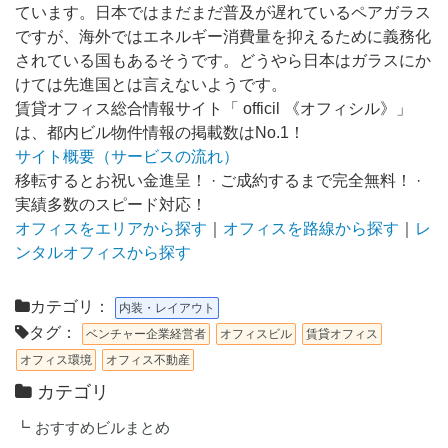
ています。日本ではまだまだ普及が遅れているペアガラス
ですが、海外ではエネルギー消費量を抑えるために義務化
されている国もあるそうです。どうやら日本はガラスにか
けては先進国とは言えないようです。
賃貸オフィス総合情報サイト「 officil 《オフィシル》」
は、都内ビル物件情報の掲載数はNo.1！
サイト概要（サービスの流れ）
移転するとお祝い金進呈！ · ご成約するまで完全無料！ ·
実績多数のスピード対応！
オフィスをエリアから探す
｜
オフィスを路線から探す
｜
レ
ンタルオフィスから探す
カテゴリ：
内装・レイアウト
タグ：
ベンチャー企業経営者
オフィスビル
賃貸オフィス
オフィス環境
オフィス不動産
カテゴリ
おすすめビルまとめ