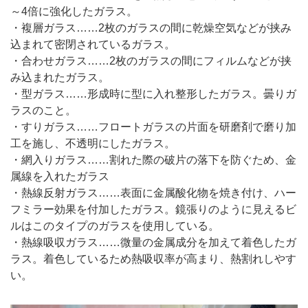
～4倍に強化したガラス。
・複層ガラス……2枚のガラスの間に乾燥空気などが挟み
込まれて密閉されているガラス。
・合わせガラス……2枚のガラスの間にフィルムなどが挟
み込まれたガラス。
・型ガラス……形成時に型に入れ整形したガラス。曇りガ
ラスのこと。
・すりガラス……フロートガラスの片面を研磨剤で磨り加
工を施し、不透明にしたガラス。
・網入りガラス……割れた際の破片の落下を防ぐため、金
属線を入れたガラス
・熱線反射ガラス……表面に金属酸化物を焼き付け、ハー
フミラー効果を付加したガラス。鏡張りのように見えるビ
ルはこのタイプのガラスを使用している。
・熱線吸収ガラス……微量の金属成分を加えて着色したガ
ラス。着色しているため熱吸収率が高まり、熱割れしやす
い。