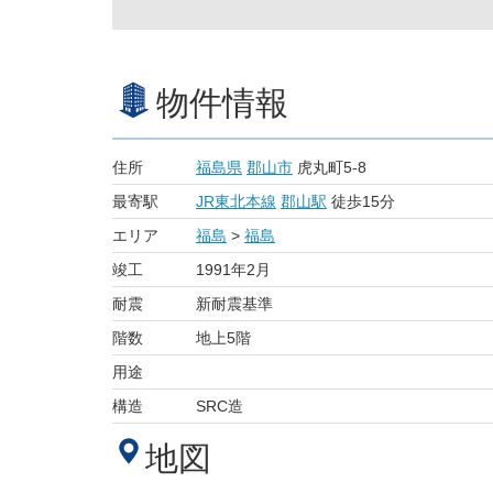
物件情報
住所
福島県
郡山市
虎丸町5-8
最寄駅
JR東北本線
郡山駅
徒歩15分
エリア
福島
>
福島
竣工
1991年2月
耐震
新耐震基準
階数
地上5階
用途
構造
SRC造
地図