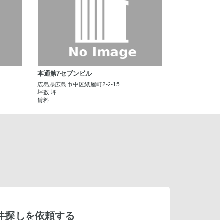
本通第7セブンビル
広島県広島市中区紙屋町2-2-15
坪数 坪
賃料
件探しを依頼する