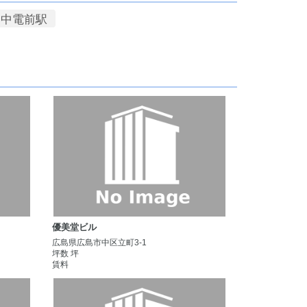
中電前駅
優美堂ビル
広島県広島市中区立町3-1
坪数 坪
賃料