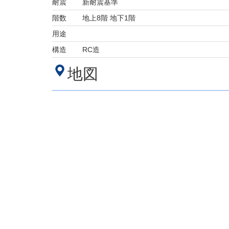
耐震
新耐震基準
階数
地上8階 地下1階
用途
構造
RC造
地図