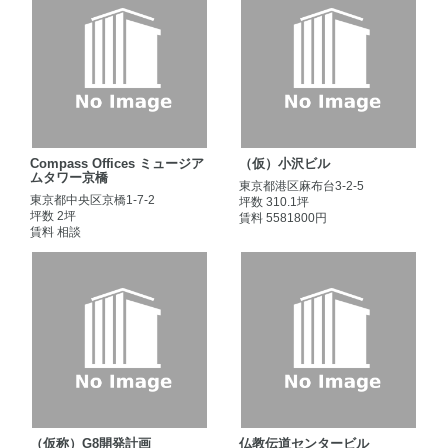
Compass Offices ミュージア
（仮）小沢ビル
ムタワー京橋
東京都港区麻布台3-2-5
東京都中央区京橋1-7-2
坪数 310.1坪
坪数 2坪
賃料 5581800円
賃料 相談
（仮称）G8開発計画
仏教伝道センタービル