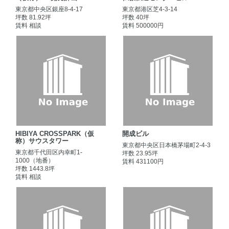
東京都中央区銀座8-4-17
東京都港区芝4-3-14
坪数 81.92坪
坪数 40坪
賃料 相談
賃料 500000円
HIBIYA CROSSPARK（仮
開成ビル
称）サウスタワー
東京都中央区日本橋茅場町2-4-3
東京都千代田区内幸町1-
坪数 23.95坪
1000（地番）
賃料 431100円
坪数 1443.8坪
賃料 相談