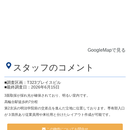
GoogleMapで見る
スタッフのコメント
■調査区画：T323プレイスビル
■最終調査日：2026年6月15日
3面取採が採れ光が確保されており、明るい室内です。
高輪台駅徒歩約7分程
第2京浜の明治学院前の交差点を進んだ立地に位置しております。専有部入口
が３箇所あり従業員用や来社用と分けたレイアウト作成が可能です。
この物件についてお問合せ