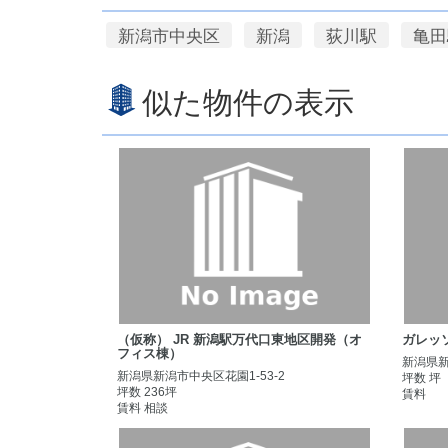
新潟市中央区
新潟
荻川駅
亀田
似た物件の表示
（仮称） JR 新潟駅万代口東地区開発（オ
ガレッ
フィス棟）
新潟県新
新潟県新潟市中央区花園1-53-2
坪数 坪
坪数 236坪
賃料
賃料 相談