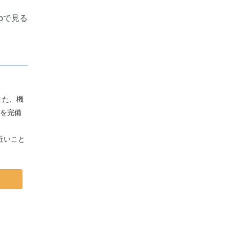
apで見る
また、機
基を完備
近いこと