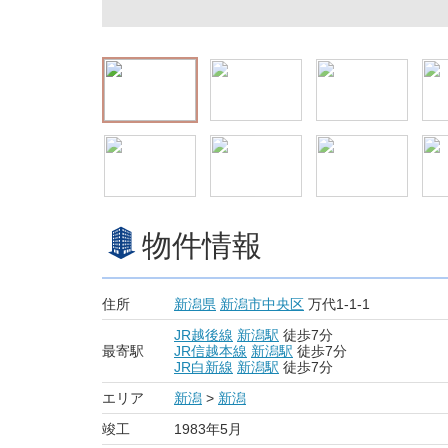
物件情報
住所
新潟県
新潟市中央区
万代1-1-1
JR越後線
新潟駅
徒歩7分
最寄駅
JR信越本線
新潟駅
徒歩7分
JR白新線
新潟駅
徒歩7分
エリア
新潟
>
新潟
竣工
1983年5月