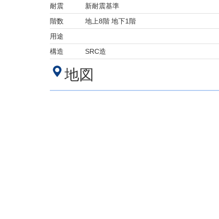
耐震
新耐震基準
階数
地上8階 地下1階
用途
構造
SRC造
地図