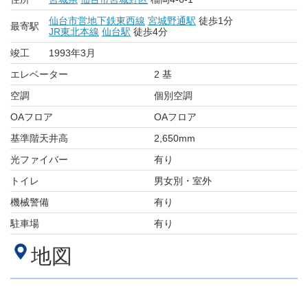
仙台市営地下鉄東西線
宮城野通駅
徒歩1分
最寄駅
JR東北本線
仙台駅
徒歩4分
竣工
1993年3月
エレベーター
2 基
空調
個別空調
OAフロア
OAフロア
基準階天井高
2,650mm
光ファイバー
有り
トイレ
男女別・室外
機械警備
有り
駐車場
有り
地図