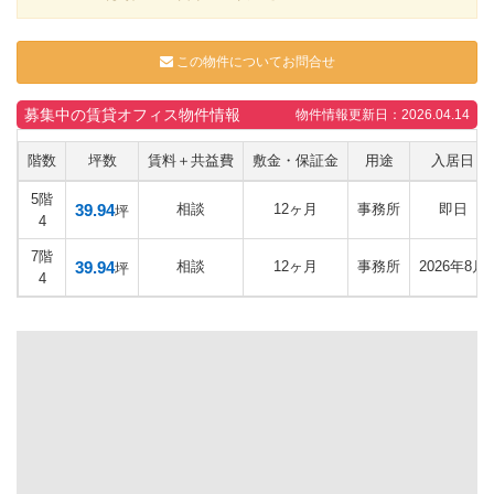
この物件についてお問合せ
募集中の賃貸オフィス物件情報
物件情報更新日：2026.04.14
階数
坪数
賃料＋共益費
敷金・保証金
用途
入居日
5階
39.94
相談
12ヶ月
事務所
即日
坪
4
7階
39.94
相談
12ヶ月
事務所
2026年8月
坪
4