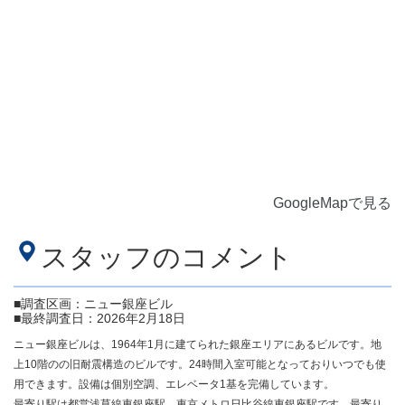
GoogleMapで見る
スタッフのコメント
■調査区画：ニュー銀座ビル
■最終調査日：2026年2月18日
ニュー銀座ビルは、1964年1月に建てられた銀座エリアにあるビルです。地
上10階のの旧耐震構造のビルです。24時間入室可能となっておりいつでも使
用できます。設備は個別空調、エレベータ1基を完備しています。
最寄り駅は都営浅草線東銀座駅、東京メトロ日比谷線東銀座駅です。最寄り