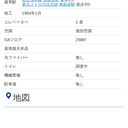
最寄駅
東京メトロ日比谷線
東銀座駅
徒歩3分
竣工
1964年1月
エレベーター
1 基
空調
個別空調
OAフロア
2WAY
基準階天井高
光ファイバー
無し
トイレ
調査中
機械警備
無し
駐車場
無し
地図