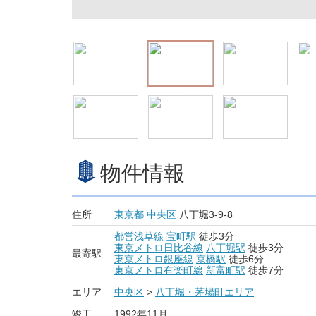
物件情報
住所
東京都
中央区
八丁堀3-9-8
都営浅草線
宝町駅
徒歩3分
東京メトロ日比谷線
八丁堀駅
徒歩3分
最寄駅
東京メトロ銀座線
京橋駅
徒歩6分
東京メトロ有楽町線
新富町駅
徒歩7分
エリア
中央区
>
八丁堀・茅場町エリア
竣工
1992年11月