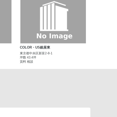
COLOR・US銀座東
東京都中央区新富2-8-1
坪数 43.4坪
賃料 相談