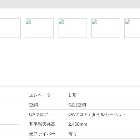
エレベーター
1 基
空調
個別空調
OAフロア
OAフロア / タイルカーペット
基準階天井高
2,450mm
光ファイバー
有り