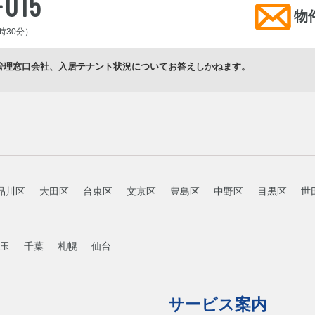
-015
物
時30分）
管理窓口会社、入居テナント状況についてお答えしかねます。
品川区
大田区
台東区
文京区
豊島区
中野区
目黒区
世
玉
千葉
札幌
仙台
サービス案内