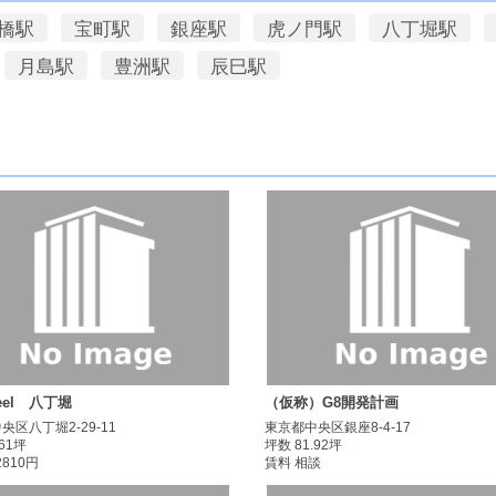
橋駅
宝町駅
銀座駅
虎ノ門駅
八丁堀駅
月島駅
豊洲駅
辰巳駅
Feel 八丁堀
（仮称）G8開発計画
央区八丁堀2-29-11
東京都中央区銀座8-4-17
.61坪
坪数 81.92坪
2810円
賃料 相談