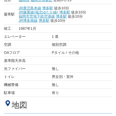
住所
福岡県
福岡市博多区
堅粕3-1-19
JR鹿児島本線
博多駅
徒歩10分
JR篠栗線(福北ゆたか線)
博多駅
徒歩10分
最寄駅
福岡市営地下鉄空港線
博多駅
徒歩10分
JR博多南線
博多駅
徒歩10分
竣工
1987年1月
エレベーター
1 基
空調
個別空調
OAフロア
Pタイル / その他
基準階天井高
光ファイバー
無し
トイレ
男女別・室外
機械警備
無し
駐車場
有り
地図