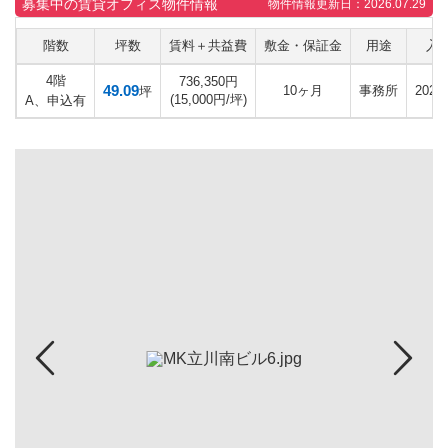
募集中の賃貸オフィス物件情報
物件情報更新日：2026.07.29
階数
坪数
賃料＋共益費
敷金・保証金
用途
入
4階
736,350円
49.09
10ヶ月
事務所
202
坪
(15,000円/坪)
A、申込有