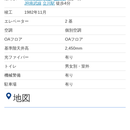
JR南武線
立川駅
徒歩4分
竣工
1982年11月
エレベーター
2 基
空調
個別空調
OAフロア
OAフロア
基準階天井高
2,450mm
光ファイバー
有り
トイレ
男女別・室外
機械警備
有り
駐車場
有り
地図