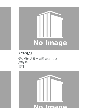
SATOビル
愛知県名古屋市東区東桜1-3-3
坪数 坪
賃料