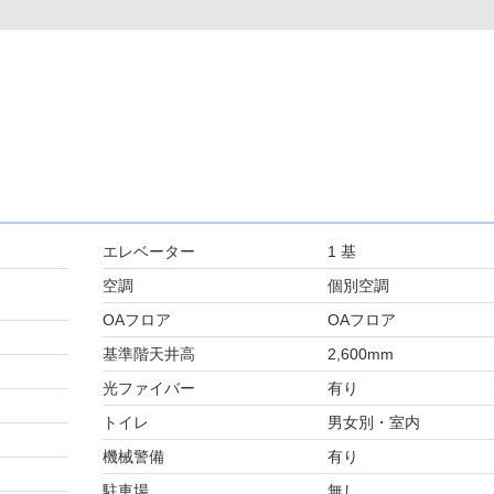
エレベーター
1 基
空調
個別空調
OAフロア
OAフロア
基準階天井高
2,600mm
光ファイバー
有り
トイレ
男女別・室内
機械警備
有り
駐車場
無し