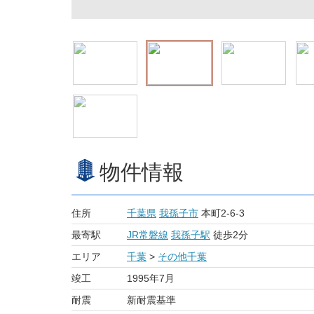
物件情報
住所
千葉県
我孫子市
本町2-6-3
最寄駅
JR常磐線
我孫子駅
徒歩2分
エリア
千葉
>
その他千葉
竣工
1995年7月
耐震
新耐震基準