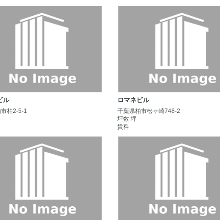
ビル
ロマネビル
柏2-5-1
千葉県柏市松ヶ崎748-2
坪数 坪
賃料