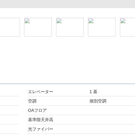
エレベーター
1 基
空調
個別空調
OAフロア
基準階天井高
光ファイバー