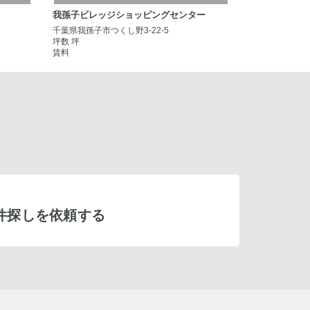
我孫子ビレッジショッピングセンター
千葉県我孫子市つくし野3-22-5
坪数 坪
賃料
件探しを依頼する