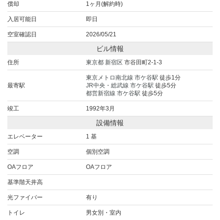
償却
1ヶ月(解約時)
入居可能日
即日
空室確認日
2026/05/21
ビル情報
住所
東京都
新宿区
市谷田町2-1-3
東京メトロ南北線
市ケ谷駅
徒歩1分
最寄駅
JR中央・総武線
市ケ谷駅
徒歩5分
都営新宿線
市ケ谷駅
徒歩5分
竣工
1992年3月
設備情報
エレベーター
1 基
空調
個別空調
OAフロア
OAフロア
基準階天井高
光ファイバー
有り
トイレ
男女別・室内