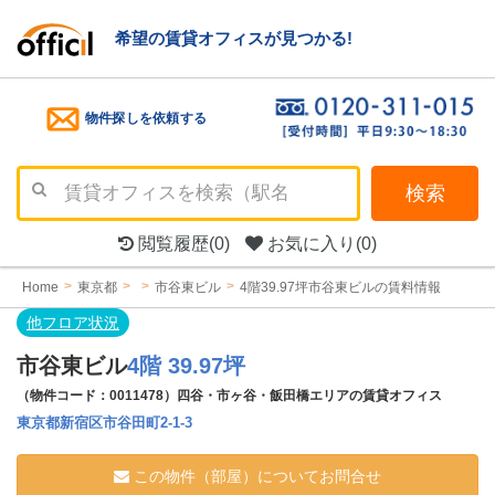
希望の賃貸オフィスが見つかる!
物件探しを依頼する
検索
閲覧履歴
(0)
お気に入り
(0)
Home
東京都
市谷東ビル
4階39.97坪市谷東ビルの賃料情報
他フロア状況
市谷東ビル
4階 39.97坪
（物件コード：0011478）四谷・市ヶ谷・飯田橋エリアの賃貸オフィス
東京都新宿区市谷田町2-1-3
この物件（部屋）についてお問合せ