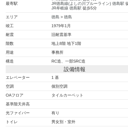
最寄駅
JR徳島線(よしの川ブルーライン)
徳島駅
JR牟岐線
徳島駅
徒歩5分
エリア
徳島
>
徳島
竣工
1979年1月
耐震
旧耐震基準
階数
地上8階 地下1階
用途
事務所
構造
RC造、一部SRC造
設備情報
エレベーター
1 基
空調
個別空調
OAフロア
タイルカーペット
基準階天井高
光ファイバー
有り
トイレ
男女別・室外