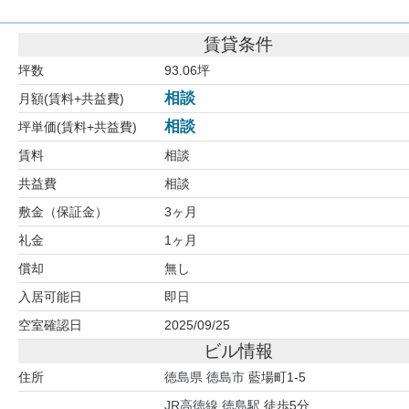
賃貸条件
坪数
93.06坪
相談
月額(賃料+共益費)
相談
坪単価(賃料+共益費)
賃料
相談
共益費
相談
敷金（保証金）
3ヶ月
礼金
1ヶ月
償却
無し
入居可能日
即日
空室確認日
2025/09/25
ビル情報
住所
徳島県
徳島市
藍場町1-5
JR高徳線
徳島駅
徒歩5分