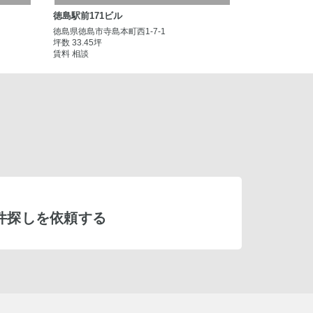
徳島駅前171ビル
徳島県徳島市寺島本町西1-7-1
坪数 33.45坪
賃料 相談
件探しを依頼する