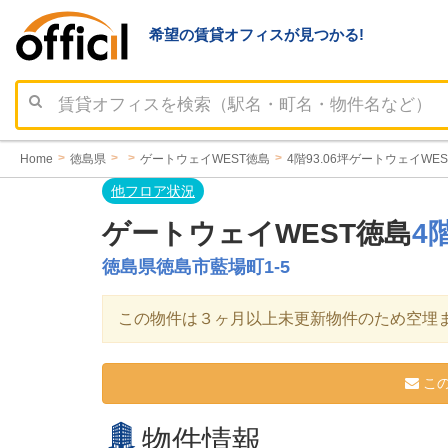
希望の賃貸オフィスが見つかる!
Home
徳島県
ゲートウェイWEST徳島
4階93.06坪ゲートウェイW
他フロア状況
ゲートウェイWEST徳島
4階
徳島県徳島市藍場町1-5
この物件は３ヶ月以上未更新物件のため空埋
この
物件情報