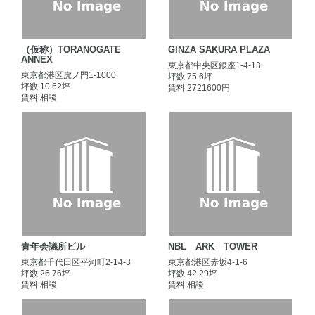
（仮称）TORANOGATE
GINZA SAKURA PLAZA
ANNEX
東京都中央区銀座1-4-13
東京都港区虎ノ門1-1000
坪数 75.6坪
坪数 10.62坪
賃料 2721600円
賃料 相談
青年会議所ビル
NBL ARK TOWER
東京都千代田区平河町2-14-3
東京都港区赤坂4-1-6
坪数 26.76坪
坪数 42.29坪
賃料 相談
賃料 相談