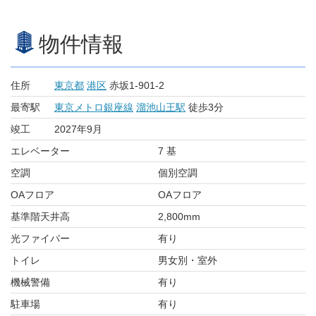
物件情報
住所
東京都
港区
赤坂1-901-2
最寄駅
東京メトロ銀座線
溜池山王駅
徒歩3分
竣工
2027年9月
エレベーター
7 基
空調
個別空調
OAフロア
OAフロア
基準階天井高
2,800mm
光ファイバー
有り
トイレ
男女別・室外
機械警備
有り
駐車場
有り