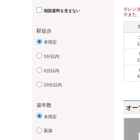
※レン
相談賃料を含まない
※また
駅徒歩
未指定
3分以内
5分以内
10分以内
築年数
オー
未指定
新築