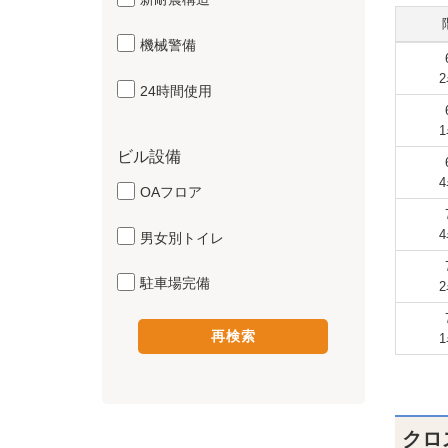
機械警備
24時間使用
ビル設備
OAフロア
男女別トイレ
駐車場完備
クロ