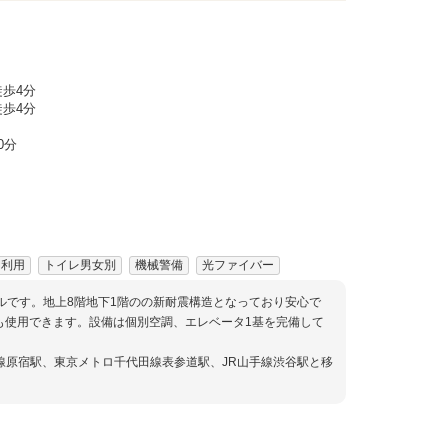
歩4分
歩4分
0分
間利用
トイレ男女別
機械警備
光ファイバー
ルです。地上8階地下1階のの新耐震構造となっており安心で
も使用できます。設備は個別空調、エレベータ1基を完備して
線原宿駅、東京メトロ千代田線表参道駅、JR山手線渋谷駅と移