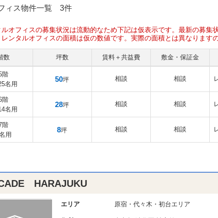
フィス物件一覧
3件
タルオフィスの募集状況は流動的なため下記は仮表示です。最新の募集
、レンタルオフィスの面積は仮の数値です。実際の面積とは異なります
階数
坪数
賃料＋共益費
敷金・保証金
5階
50
相談
相談
坪
-25名用
6階
28
相談
相談
坪
-14名用
7階
8
相談
相談
坪
4名用
CADE HARAJUKU
エリア
原宿・代々木・初台エリア