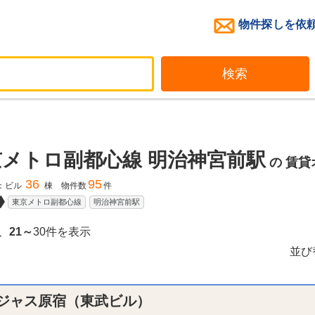
物件探しを依
検索
京メトロ副都心線 明治神宮前駅
の
賃貸
36
95
：ビル
棟 物件数
件
東京メトロ副都心線
明治神宮前駅
、
21～
30件を表示
並び
ジャス原宿（東武ビル）