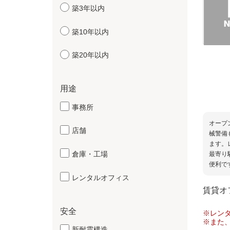
築3年以内
築10年以内
築20年以内
用途
事務所
オープ
店舗
械警備
ます。
倉庫・工場
最寄り
便利で
レンタルオフィス
賃貸オ
安全
※レン
※また
新耐震構造