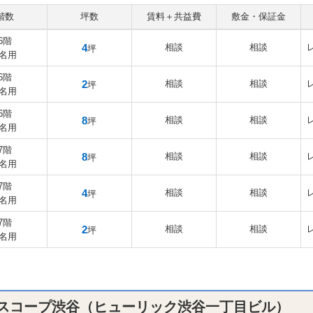
階数
坪数
賃料＋共益費
敷金・保証金
6階
4
相談
相談
坪
2名用
6階
2
相談
相談
坪
1名用
6階
8
相談
相談
坪
4名用
7階
8
相談
相談
坪
4名用
7階
4
相談
相談
坪
2名用
7階
2
相談
相談
坪
1名用
スコープ渋谷（ヒューリック渋谷一丁目ビル）