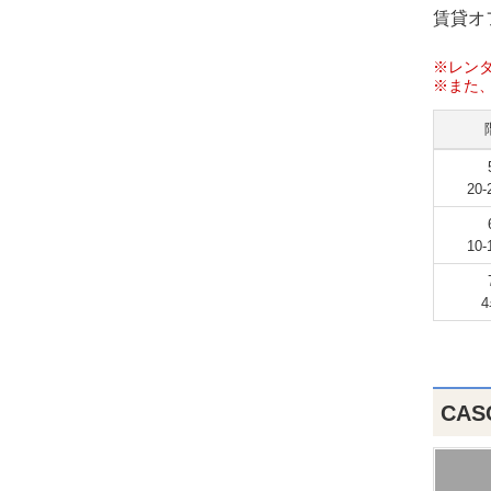
賃貸オ
※レン
※また
20
10
CAS