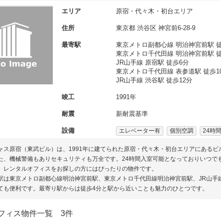
エリア
原宿・代々木・初台エリア
住所
東京都
渋谷区
神宮前6-28-9
最寄駅
東京メトロ副都心線 明治神宮前駅 徒
東京メトロ千代田線 明治神宮前駅 徒
JR山手線 原宿駅 徒歩6分
東京メトロ千代田線 表参道駅 徒歩1
JR山手線 渋谷駅 徒歩12分
竣工
1991年
耐震
新耐震基準
設備
エレベーター有
個別空調
24時
ャス原宿（東武ビル）は、1991年に建てられた原宿・代々木・初台エリアにあるビ
た、機械警備もありセキュリティも万全です。24時間入室可能となっておりいつで
。レンタルオフィスをお探しの方にはぴったりの物件です。
駅は東京メトロ副都心線明治神宮前駅、東京メトロ千代田線明治神宮前駅、JR山手
ても便利です。最寄り駅からは徒歩4分と駅から近いことも魅力のひとつです。
フィス物件一覧
3件