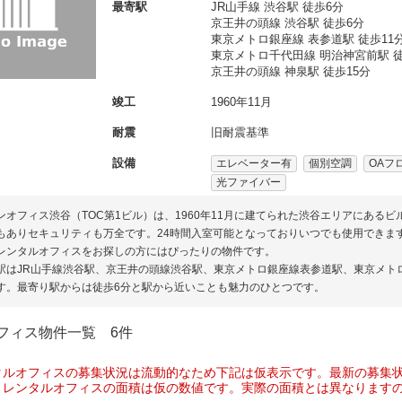
最寄駅
JR山手線 渋谷駅 徒歩6分
京王井の頭線 渋谷駅 徒歩6分
東京メトロ銀座線 表参道駅 徒歩11
東京メトロ千代田線 明治神宮前駅 徒
京王井の頭線 神泉駅 徒歩15分
竣工
1960年11月
耐震
旧耐震基準
設備
エレベーター有
個別空調
OAフ
光ファイバー
ンオフィス渋谷（TOC第1ビル）は、1960年11月に建てられた渋谷エリアにある
もありセキュリティも万全です。24時間入室可能となっておりいつでも使用できま
レンタルオフィスをお探しの方にはぴったりの物件です。
駅はJR山手線渋谷駅、京王井の頭線渋谷駅、東京メトロ銀座線表参道駅、東京メト
す。最寄り駅からは徒歩6分と駅から近いことも魅力のひとつです。
フィス物件一覧
6件
タルオフィスの募集状況は流動的なため下記は仮表示です。最新の募集
、レンタルオフィスの面積は仮の数値です。実際の面積とは異なります