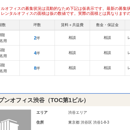
タルオフィスの募集状況は流動的なため下記は仮表示です。最新の募集
、レンタルオフィスの面積は仮の数値です。実際の面積とは異なります
階数
坪数
賃料＋共益費
敷金・保証金
3階
2
相談
相談
坪
1名用
5階
4
相談
相談
坪
2名用
6階
8
相談
相談
坪
4名用
プンオフィス渋谷（TOC第1ビル）
エリア
渋谷エリア
住所
東京都
渋谷区
渋谷1-8-3