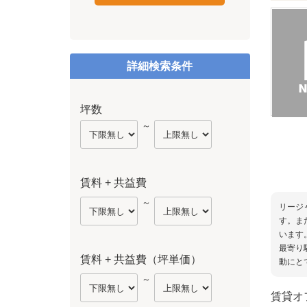
詳細検索条件
坪数
～
賃料 + 共益費
～
リージ
す。ま
います
最寄り
賃料 + 共益費（坪単価）
動にと
～
賃貸オ