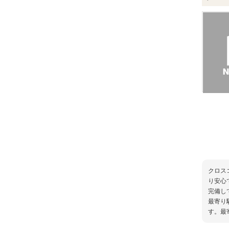
クロス
り安心
完備し
最寄り
す。最