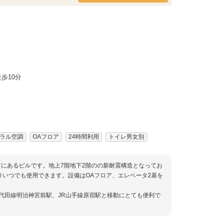
歩10分
ラル空調
OAフロア
24時間利用
トイレ男女別
アにあるビルです。地上7階地下2階のの新耐震構造となってお
りいつでも使用できます。設備はOAフロア、エレベータ2基を
代田線明治神宮前駅、JR山手線原宿駅と移動にとても便利で