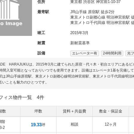
住所
東京都
渋谷区
神宮前1-10-37
最寄駅
JR山手線 原宿駅 徒歩2分
東京メトロ副都心線 明治神宮前駅 徒
東京メトロ千代田線 明治神宮前駅 徒
竣工
2015年3月
耐震
新耐震基準
設備
エレベーター有
24時間利用
光
CADE HARAJUKUは、2015年3月に建てられた原宿・代々木・初台エリアにあ
4時間入室可能となっておりいつでも使用できます。設備はエレベータ1基を完備し
駅はJR山手線原宿駅、東京メトロ副都心線明治神宮前駅、東京メトロ千代田線明治
近いことも魅力のひとつです。
フィス物件一覧
4件
階数
坪数
賃料＋共益費
敷金・保証金
3階
19.33
相談
12ヶ月
坪
3-2