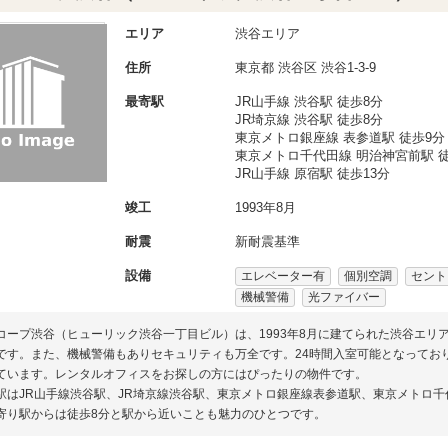
エリア
渋谷エリア
住所
東京都
渋谷区
渋谷1-3-9
最寄駅
JR山手線 渋谷駅 徒歩8分
JR埼京線 渋谷駅 徒歩8分
東京メトロ銀座線 表参道駅 徒歩9分
東京メトロ千代田線 明治神宮前駅 徒
JR山手線 原宿駅 徒歩13分
竣工
1993年8月
耐震
新耐震基準
設備
エレベーター有
個別空調
セント
機械警備
光ファイバー
コープ渋谷（ヒューリック渋谷一丁目ビル）は、1993年8月に建てられた渋谷エリ
です。また、機械警備もありセキュリティも万全です。24時間入室可能となってお
ています。レンタルオフィスをお探しの方にはぴったりの物件です。
駅はJR山手線渋谷駅、JR埼京線渋谷駅、東京メトロ銀座線表参道駅、東京メトロ千
寄り駅からは徒歩8分と駅から近いことも魅力のひとつです。