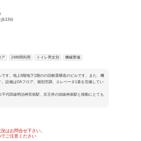
分
歩13分
ロア
24時間利用
トイレ男女別
機械警備
ビルです。地上9階地下1階のの旧耐震構造のビルです。また、機
す。設備はOAフロア、個別空調、エレベータ1基を完備してい
ロ千代田線明治神宮前駅、京王井の頭線神泉駅と移動にとても
状況はお問合せ下さい。
のでご注意ください