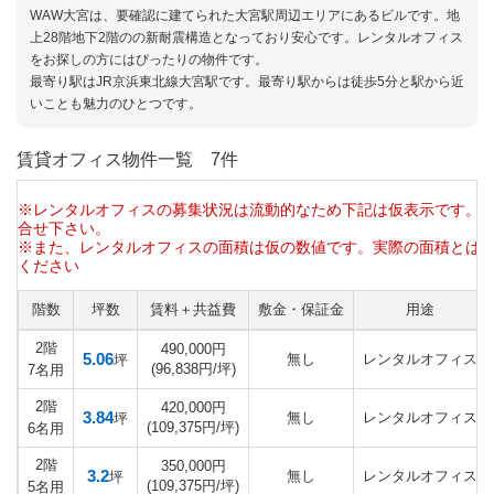
WAW大宮は、要確認に建てられた大宮駅周辺エリアにあるビルです。地
上28階地下2階のの新耐震構造となっており安心です。レンタルオフィス
をお探しの方にはぴったりの物件です。
最寄り駅はJR京浜東北線大宮駅です。最寄り駅からは徒歩5分と駅から近
いことも魅力のひとつです。
賃貸オフィス物件一覧
7件
※レンタルオフィスの募集状況は流動的なため下記は仮表示です。
合せ下さい。
※また、レンタルオフィスの面積は仮の数値です。実際の面積とは
ください
階数
坪数
賃料＋共益費
敷金・保証金
用途
2階
490,000円
5.06
無し
レンタルオフィス
坪
(96,838円/坪)
7名用
2階
420,000円
3.84
無し
レンタルオフィス
坪
(109,375円/坪)
6名用
2階
350,000円
3.2
無し
レンタルオフィス
坪
(109,375円/坪)
5名用