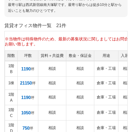
最寄り駅は西武新宿線南大塚駅です。最寄り駅からは徒歩10分と駅から
近いことも魅力のひとつです。
賃貸オフィス物件一覧
21件
※当物件は特殊物件のため、最新の募集状況に関しましてはお問合
お願い致します。
階数
坪数
賃料＋共益費
敷金・保証金
用途
入居
1階
1190
相談
相談
倉庫・工場
相談
坪
B
21150
1棟
相談
相談
倉庫・工場
相談
坪
1階
1190
相談
相談
倉庫・工場
相談
坪
A
1階
1050
相談
相談
倉庫・工場
相談
坪
C
1階
750
相談
相談
倉庫・工場
相談
坪
D