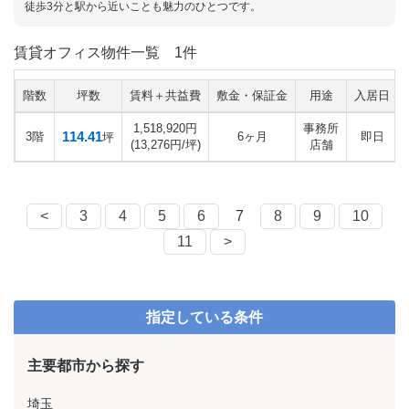
徒歩3分と駅から近いことも魅力のひとつです。
賃貸オフィス物件一覧
1件
階数
坪数
賃料＋共益費
敷金・保証金
用途
入居日
1,518,920円
事務所
114.41
3階
6ヶ月
即日
坪
(13,276円/坪)
店舗
<
3
4
5
6
7
8
9
10
11
>
指定している条件
主要都市から探す
埼玉