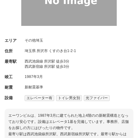
エリア
その他埼玉
住所
埼玉県
所沢市
くすのき台1-2-1
最寄駅
西武池袋線 所沢駅 徒歩3分
西武新宿線 所沢駅 徒歩3分
竣工
1987年3月
耐震
新耐震基準
設備
エレベーター有
トイレ男女別
光ファイバー
エーワンビルは、1987年3月に建てられた地上4階のの新耐震構造となっ
ており安心です。設備はエレベータ1基を完備しています。事務所、店舗
をお探しの方にはぴったりの物件です。
最寄り駅は西武池袋線所沢駅、西武新宿線所沢駅です。最寄り駅からは