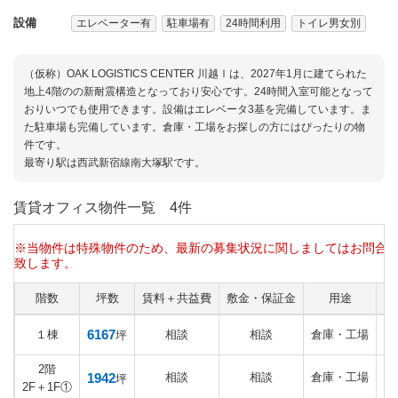
設備
エレベーター有
駐車場有
24時間利用
トイレ男女別
（仮称）OAK LOGISTICS CENTER 川越Ⅰは、2027年1月に建てられた
地上4階のの新耐震構造となっており安心です。24時間入室可能となって
おりいつでも使用できます。設備はエレベータ3基を完備しています。ま
た駐車場も完備しています。倉庫・工場をお探しの方にはぴったりの物
件です。
最寄り駅は西武新宿線南大塚駅です。
賃貸オフィス物件一覧
4件
※当物件は特殊物件のため、最新の募集状況に関しましてはお問合
致します。
階数
坪数
賃料＋共益費
敷金・保証金
用途
6167
１棟
相談
相談
倉庫・工場
2
坪
2階
1942
相談
相談
倉庫・工場
2
坪
2F＋1F①