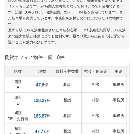
階のの新耐震構造となっており安心です。また、機械警備もありセキュ
リティも万全です。24時間入室可能となっておりいつでも使用できま
す。設備はOAフロア、個別空調、エレベータ4基を完備しています。ま
た駐車場も完備しています。事務所をお探しの方にはぴったりの物件で
す。
最寄り駅はJR京浜東北線さいたま新都心駅、JR埼京線北与野駅、JR京浜
東北線大宮駅と移動にとても便利です。最寄り駅からは徒歩7分と駅から
近いことも魅力のひとつです。
賃貸オフィス物件一覧
8件
階数
坪数
賃料＋共益費
敷金・保証金
用途
入
3階
47.6
相談
相談
事務所
坪
E
3階
138.27
相談
相談
事務所
坪
D
4階
185.87
相談
相談
事務所
坪
DE 先行有
6階
47.77
相談
相談
事務所
坪