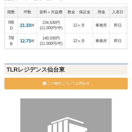
階数
坪数
賃料＋共益費
敷金・保証金
用途
入居日
6階
234,630円
21.33
12ヶ月
事務所
即日
坪
(11,000円/坪)
D
7階
140,030円
12.73
12ヶ月
事務所
即日
坪
(11,000円/坪)
B
TLRレジデンス仙台東
この物件についてお問合せ