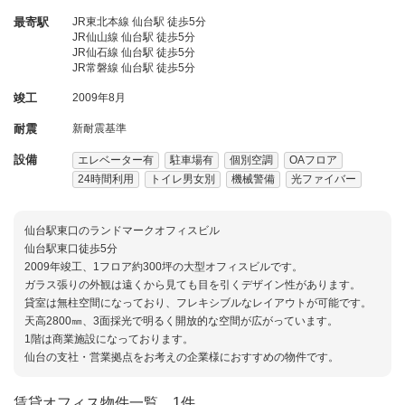
最寄駅
JR東北本線 仙台駅 徒歩5分
JR仙山線 仙台駅 徒歩5分
JR仙石線 仙台駅 徒歩5分
JR常磐線 仙台駅 徒歩5分
竣工
2009年8月
耐震
新耐震基準
設備
エレベーター有
駐車場有
個別空調
OAフロア
24時間利用
トイレ男女別
機械警備
光ファイバー
仙台駅東口のランドマークオフィスビル
仙台駅東口徒歩5分
2009年竣工、1フロア約300坪の大型オフィスビルです。
ガラス張りの外観は遠くから見ても目を引くデザイン性があります。
貸室は無柱空間になっており、フレキシブルなレイアウトが可能です。
天高2800㎜、3面採光で明るく開放的な空間が広がっています。
1階は商業施設になっております。
仙台の支社・営業拠点をお考えの企業様におすすめの物件です。
賃貸オフィス物件一覧
1件