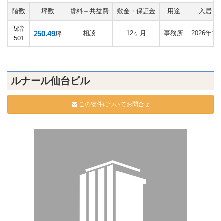
階数
坪数
賃料＋共益費
敷金・保証金
用途
入居日
5階
250.49
相談
12ヶ月
事務所
2026年10
坪
501
ルナール仙台ビル
この物件についてお問合せ