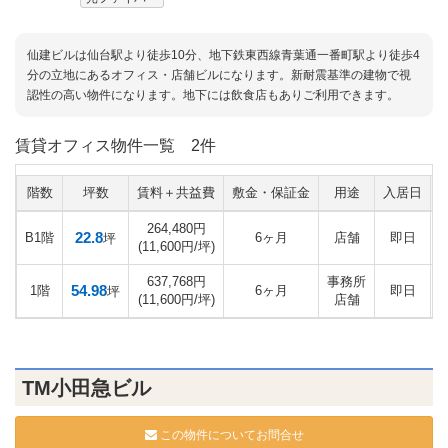
仙建ビルは仙台駅より徒歩10分、地下鉄東西線青葉通一番町駅より徒歩4
分の立地にあるオフィス・店舗ビルになります。新耐震基準の建物で視
認性の高い物件になります。地下には飲食店もありご利用できます。
賃貸オフィス物件一覧
2件
階数
坪数
賃料＋共益費
敷金・保証金
用途
入居日
264,480円
22.8
B1階
6ヶ月
店舗
即日
坪
(11,600円/坪)
637,768円
事務所
54.98
1階
6ヶ月
即日
坪
(11,600円/坪)
店舗
TM小田急ビル
この物件についてお問合せ