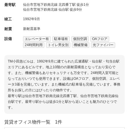
最寄駅
仙台市営地下鉄南北線 北四番丁駅 徒歩1分
仙台市営地下鉄南北線 仙台駅 徒歩9分
竣工
1992年9月
耐震
新耐震基準
設備
エレベーター有
駐車場有
個別空調
OAフロア
24時間利用
トイレ男女別
機械警備
光ファイバー
TM小田急ビルは、1992年9月に建てられた広瀬通駅・仙台駅・匂当台駅
エリアにあるビルです。地上10階のの新耐震構造となっており安心で
す。また、機械警備もありセキュリティも万全です。24時間入室可能と
なっておりいつでも使用できます。設備はOAフロア、個別空調、エレベ
ータ3基を完備しています。また機械式の駐車場も完備しています。事務
所をお探しの方にはぴったりの物件です。
最寄り駅は仙台市営地下鉄南北線北四番丁駅、仙台市営地下鉄南北線仙
台駅です。最寄り駅からは徒歩1分と駅から近いことも魅力のひとつで
す。
賃貸オフィス物件一覧
1件