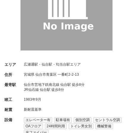
エリア
広瀬通駅・仙台駅・匂当台駅エリア
住所
宮城県
仙台市青葉区
一番町2-2-13
最寄駅
仙台市営地下鉄南北線 仙台駅 徒歩8分
JR仙石線 仙台駅 徒歩8分
竣工
1983年9月
耐震
新耐震基準
設備
エレベーター有
駐車場有
個別空調
セントラル空調
OAフロア
24時間利用
トイレ男女別
機械警備
光ファイバー