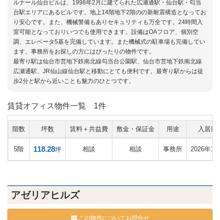
ルナール仙台ビルは、1998年2月に建てられた広瀬通駅・仙台駅・匂当
台駅エリアにあるビルです。地上14階地下2階のの新耐震構造となってお
り安心です。また、機械警備もありセキュリティも万全です。24時間入
室可能となっておりいつでも使用できます。設備はOAフロア、個別空
調、エレベータ5基を完備しています。また機械式の駐車場も完備してい
ます。事務所をお探しの方にはぴったりの物件です。
最寄り駅は仙台市営地下鉄南北線勾当台公園駅、仙台市営地下鉄南北線
広瀬通駅、JR仙山線仙台駅と移動にとても便利です。最寄り駅からは徒
歩2分と駅から近いことも魅力のひとつです。
賃貸オフィス物件一覧
1件
階数
坪数
賃料＋共益費
敷金・保証金
用途
入居日
118.28
5階
相談
相談
事務所
2026年10
坪
アゼリアヒルズ
この物件についてお問合せ