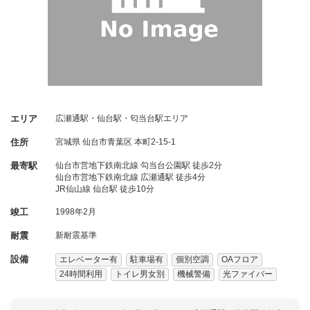
エリア
広瀬通駅・仙台駅・匂当台駅エリア
住所
宮城県
仙台市青葉区
本町2-15-1
最寄駅
仙台市営地下鉄南北線 勾当台公園駅 徒歩2分
仙台市営地下鉄南北線 広瀬通駅 徒歩4分
JR仙山線 仙台駅 徒歩10分
竣工
1998年2月
耐震
新耐震基準
設備
エレベーター有
駐車場有
個別空調
OAフロア
24時間利用
トイレ男女別
機械警備
光ファイバー