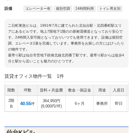
設備
エレベーター有
個別空調
24時間利用
トイレ男女別
二日町東急ビルは、1991年7月に建てられた北仙台駅・北四番町駅エリ
アにあるビルです。地上7階地下1階のの新耐震構造となっており安心で
す。24時間入室可能となっておりいつでも使用できます。設備は個別空
調、エレベータ2基を完備しています。事務所をお探しの方にはぴったり
の物件です。
最寄り駅は仙台市営地下鉄南北線北四番丁駅です。最寄り駅からは徒歩4
分と駅から近いことも魅力のひとつです。
賃貸オフィス物件一覧
1件
階数
坪数
賃料＋共益費
敷金・保証金
用途
入居日
2階
364,950円
40.55
6ヶ月
事務所
即日
坪
(9,000円/坪)
B
仙台Kビル