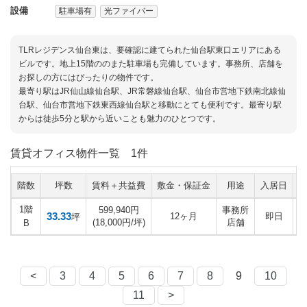
設備
駐車場有
光ファイバー
TLRレジデンス仙台東は、要確認に建てられた仙台駅東口エリアにある
ビルです。地上15階ののまた駐車場も完備しています。事務所、店舗を
お探しの方にはぴったりの物件です。
最寄り駅はJR仙山線仙台駅、JR常磐線仙台駅、仙台市営地下鉄南北線仙
台駅、仙台市営地下鉄東西線仙台駅と移動にとても便利です。最寄り駅
からは徒歩5分と駅から近いことも魅力のひとつです。
賃貸オフィス物件一覧
1件
階数
坪数
賃料＋共益費
敷金・保証金
用途
入居日
1階
599,940円
事務所
33.33
12ヶ月
即日
坪
(18,000円/坪)
店舗
B
<
3
4
5
6
7
8
9
10
11
>