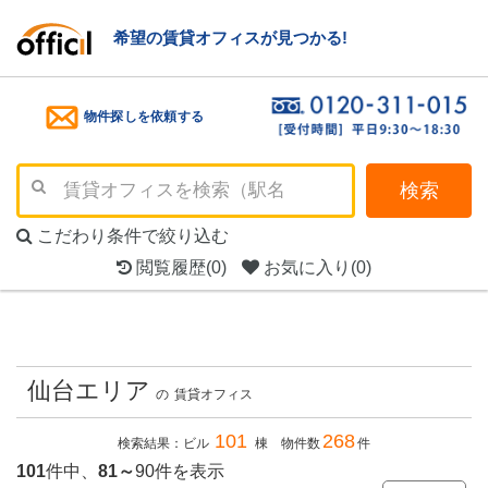
希望の賃貸オフィスが見つかる!
物件探しを依頼する
検索
こだわり条件で絞り込む
閲覧履歴
(0)
お気に入り
(0)
仙台エリア
の
賃貸オフィス
101
268
検索結果：ビル
棟 物件数
件
101
件中、
81～
90件を表示