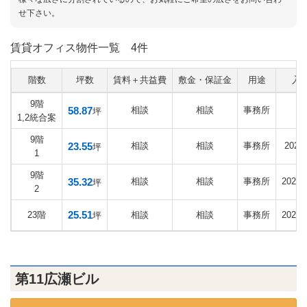
せ下さい。
賃貸オフィス物件一覧
4件
階数
坪数
賃料＋共益費
敷金・保証金
用途
入
9階
58.87
相談
相談
事務所
相
坪
1,2統合案
9階
23.55
相談
相談
事務所
202
坪
1
9階
35.32
相談
相談
事務所
2026
坪
2
25.51
23階
相談
相談
事務所
2026
坪
第11広瀬ビル