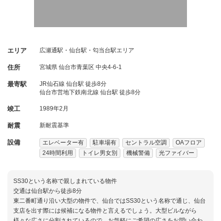
エリア
広瀬通駅・仙台駅・匂当台駅エリア
住所
宮城県
仙台市青葉区
中央4-6-1
最寄駅
JR仙石線 仙台駅 徒歩8分
仙台市営地下鉄南北線 仙台駅 徒歩8分
竣工
1989年2月
耐震
新耐震基準
設備
エレベーター有
駐車場有
セントラル空調
OAフロア
24時間利用
トイレ男女別
機械警備
光ファイバー
SS30という名称で親しまれている物件
交通は仙台駅から徒歩8分
東二番町通り沿い大型の物件で、仙台ではSS30という名称で通じ、仙台
支店を出す際には候補になる物件と言えるでしょう。大型ビルながら
様々な広さに分割されているので、お気軽にご希望の広さをお問い合わ