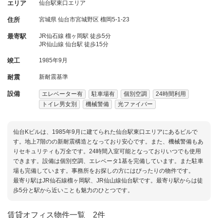
エリア
仙台駅東口エリア
住所
宮城県
仙台市宮城野区
榴岡5-1-23
最寄駅
JR仙石線 榴ヶ岡駅 徒歩5分
JR仙山線 仙台駅 徒歩15分
竣工
1985年9月
耐震
新耐震基準
設備
エレベーター有
駐車場有
個別空調
24時間利用
トイレ男女別
機械警備
光ファイバー
仙台Kビルは、1985年9月に建てられた仙台駅東口エリアにあるビルで
す。地上7階のの新耐震構造となっており安心です。また、機械警備もあ
りセキュリティも万全です。24時間入室可能となっておりいつでも使用
できます。設備は個別空調、エレベータ1基を完備しています。また駐車
場も完備しています。事務所をお探しの方にはぴったりの物件です。
最寄り駅はJR仙石線榴ヶ岡駅、JR仙山線仙台駅です。最寄り駅からは徒
歩5分と駅から近いことも魅力のひとつです。
賃貸オフィス物件一覧
2件