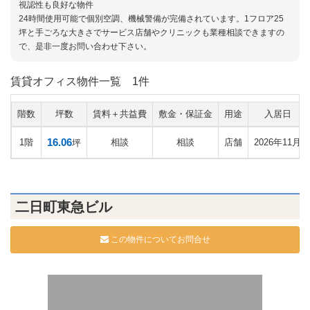
視認性も良好な物件
24時間使用可能で個別空調、機械警備が完備されています。1フロア25
坪と手ごろな大きさでサービス店舗やクリニックも業種相談できますの
で、是非一度お問い合わせ下さい。
賃貸オフィス物件一覧
1件
階数
坪数
賃料＋共益費
敷金・保証金
用途
入居日
16.06
1階
相談
相談
店舗
2026年11月
坪
二日町東急ビル
この物件についてお問合せ