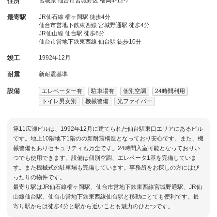
住所
宮城県
仙台市宮城野区
榴岡4-12-7
最寄駅
JR仙石線 榴ヶ岡駅 徒歩4分
仙台市営地下鉄東西線 宮城野通駅 徒歩4分
JR仙山線 仙台駅 徒歩6分
仙台市営地下鉄東西線 仙台駅 徒歩10分
竣工
1992年12月
耐震
新耐震基準
設備
エレベーター有
駐車場有
個別空調
24時間利用
トイレ男女別
機械警備
光ファイバー
第11広瀬ビルは、1992年12月に建てられた仙台駅東口エリアにあるビル
です。地上10階地下1階のの新耐震構造となっており安心です。また、機
械警備もありセキュリティも万全です。24時間入室可能となっておりい
つでも使用できます。設備は個別空調、エレベータ1基を完備していま
す。また機械式の駐車場も完備しています。事務所をお探しの方にはぴ
ったりの物件です。
最寄り駅はJR仙石線榴ヶ岡駅、仙台市営地下鉄東西線宮城野通駅、JR仙
山線仙台駅、仙台市営地下鉄東西線仙台駅と移動にとても便利です。最
寄り駅からは徒歩4分と駅から近いことも魅力のひとつです。