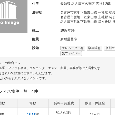
住所
愛知県
名古屋市名東区
高社1-266
最寄駅
名古屋市営地下鉄東山線 一社駅 徒歩
名古屋市営地下鉄東山線 上社駅 徒歩
名古屋市営地下鉄東山線 星ヶ丘駅 徒
竣工
1987年6月
耐震
新耐震基準
設備
エレベーター有
駐車場有
個別空
光ファイバー
リアの総合ビル。
ル系、フィットネス、クリニック、エステ、薬局、事務所等ご入居中です。
もきれいで快適にご利用いただけます。
近いのもオススメなポイントです。
フィス物件一覧
4件
階数
坪数
賃料＋共益費
敷金・保証金
618,281円
45.13
2階
12ヶ月
坪