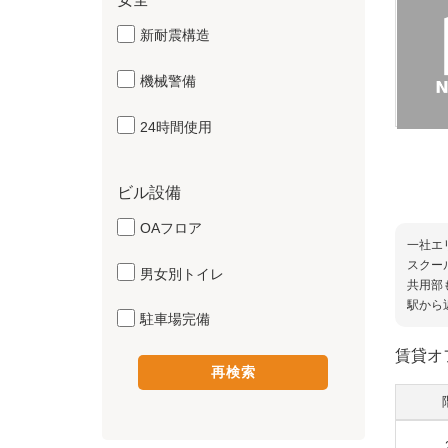
新耐震構造
機械警備
24時間使用
ビル設備
OAフロア
一社エ
スクー
男女別トイレ
共用部
駅から
駐車場完備
賃貸オ