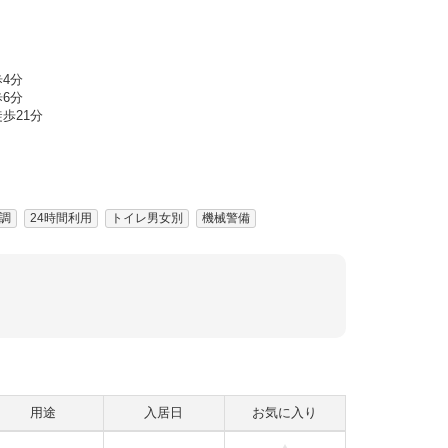
4分
6分
歩21分
調
24時間利用
トイレ男女別
機械警備
用途
入居日
お気に入り