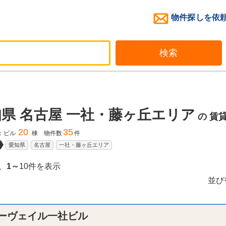
物件探しを依
検索
県 名古屋 一社・藤ヶ丘エリア
の
賃
20
35
：ビル
棟 物件数
件
愛知県
名古屋
一社・藤ヶ丘エリア
、
1～
10件を表示
並び
ーヴェイル一社ビル