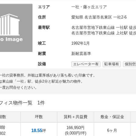
エリア
一社・藤ヶ丘エリア
住所
愛知県
名古屋市名東区
一社2-6
最寄駅
名古屋市営地下鉄東山線 一社駅 徒歩
名古屋市営地下鉄東山線 上社駅 徒歩
竣工
1992年1月
耐震
新耐震基準
設備
エレベーター有
駐車場有
個別空
一社の貸事務所。外観は重厚感があり落ち着いた印象です。
は東山線「一社」駅、徒歩2分と駅近が魅力の物件。
一度お問合せください。
フィス物件一覧
1件
階数
坪数
賃料＋共益費
敷金・保証金
3階
166,950円
18.55
6ヶ月
坪
(9,000円/坪)
302