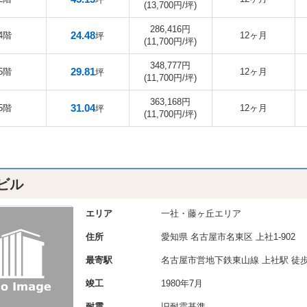
(13,700円/坪)
286,416円
24.48
4階
12ヶ月
坪
(11,700円/坪)
348,777円
29.81
5階
12ヶ月
坪
(11,700円/坪)
363,168円
31.04
5階
12ヶ月
坪
(11,700円/坪)
ビル
エリア
一社・藤ヶ丘エリア
住所
愛知県
名古屋市名東区
上社1-902
最寄駅
名古屋市営地下鉄東山線 上社駅 徒歩
竣工
1980年7月
耐震
旧耐震基準