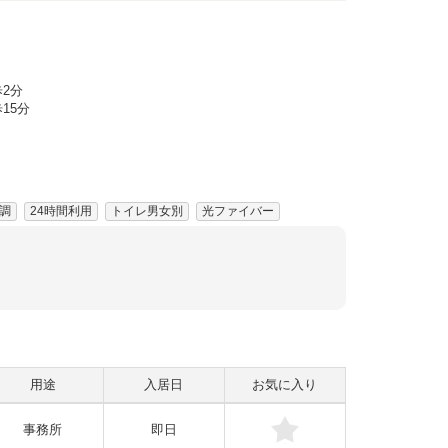
2分
15分
調
24時間利用
トイレ男女別
光ファイバー
用途
入居日
お気に入り
事務所
即日