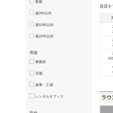
新築
賃貸オ
築3年以内
築10年以内
築20年以内
用途
20
事務所
店舗
倉庫・工場
レンタルオフィス
ラウ
安全