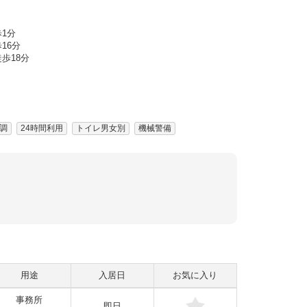
1分
16分
歩18分
調
24時間利用
トイレ男女別
機械警備
用途
入居日
お気に入り
事務所
即日