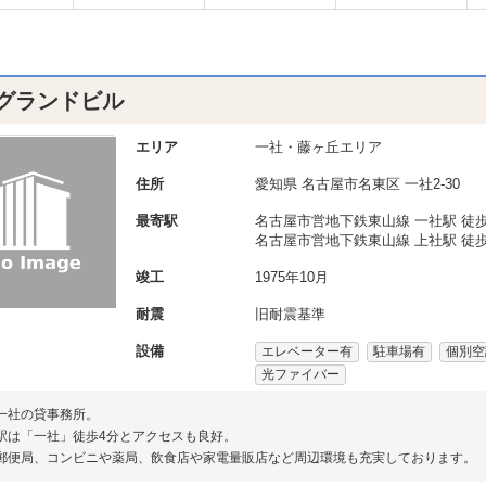
グランドビル
エリア
一社・藤ヶ丘エリア
住所
愛知県
名古屋市名東区
一社2-30
最寄駅
名古屋市営地下鉄東山線 一社駅 徒歩
名古屋市営地下鉄東山線 上社駅 徒歩
竣工
1975年10月
耐震
旧耐震基準
設備
エレベーター有
駐車場有
個別空
光ファイバー
一社の貸事務所。
駅は「一社」徒歩4分とアクセスも良好。
郵便局、コンビニや薬局、飲食店や家電量販店など周辺環境も充実しております。