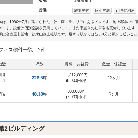
設備
駐車場有
個別空調
24時間利用
ルは、1980年7月に建てられた一社・藤ヶ丘エリアにあるビルです。地上3階のの
きます。設備は個別空調を完備しています。また平置きの駐車場も完備しています
駅は名古屋市営地下鉄東山線上社駅です。最寄り駅からは徒歩3分と駅から近いこと
フィス物件一覧
2件
階数
坪数
賃料＋共益費
敷金・保証金
1階
1,812,000円
226.5
12ヶ月
坪
(8,000円/坪)
1-2F
338,660円
48.38
3階
6ヶ月
坪
(7,000円/坪)
第2ビルディング