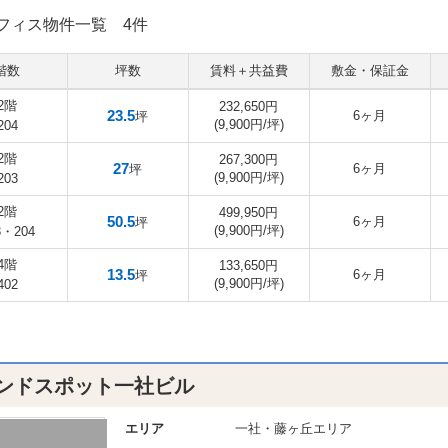
フィス物件一覧
4件
階数
坪数
賃料＋共益費
敷金・保証金
2階
232,650円
23.5
6ヶ月
坪
(9,900円/坪)
204
2階
267,300円
27
6ヶ月
坪
(9,900円/坪)
203
2階
499,950円
50.5
6ヶ月
坪
(9,900円/坪)
3・204
4階
133,650円
13.5
6ヶ月
坪
(9,900円/坪)
402
ンドスポット一社ビル
エリア
一社・藤ヶ丘エリア