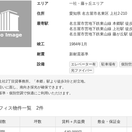
エリア
一社・藤ヶ丘エリア
住所
愛知県
名古屋市名東区
上社2-210
最寄駅
名古屋市営地下鉄東山線 本郷駅 徒歩
名古屋市営地下鉄東山線 上社駅 徒歩
名古屋市営地下鉄東山線 藤が丘駅 徒
竣工
1984年1月
耐震
新耐震基準
設備
エレベーター有
駐車場有
個別空
光ファイバー
上社2丁目貸事務所。「本郷」駅より徒歩3分と好立地。
沿いに面し、南向き採光が確保できます。
基準・個別空調で快適にご利用いただけます。
フィス物件一覧
2件
階数
坪数
賃料＋共益費
敷金・保証金
2階