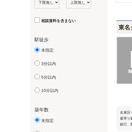
相談賃料を含まない
東名
駅徒歩
未指定
3分以内
5分以内
10分以内
築年数
名東区
最寄り
未指定
銀行、