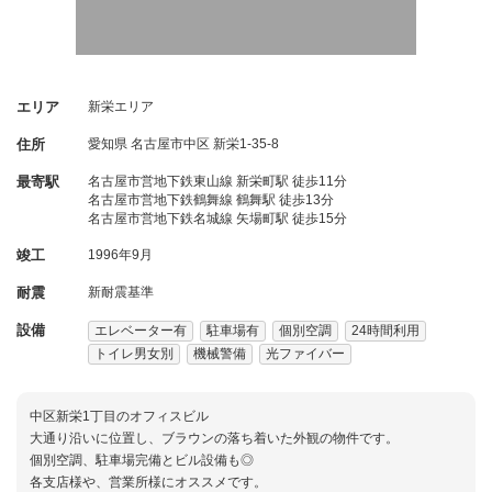
エリア
新栄エリア
住所
愛知県
名古屋市中区
新栄1-35-8
最寄駅
名古屋市営地下鉄東山線 新栄町駅 徒歩11分
名古屋市営地下鉄鶴舞線 鶴舞駅 徒歩13分
名古屋市営地下鉄名城線 矢場町駅 徒歩15分
竣工
1996年9月
耐震
新耐震基準
設備
エレベーター有
駐車場有
個別空調
24時間利用
トイレ男女別
機械警備
光ファイバー
中区新栄1丁目のオフィスビル
大通り沿いに位置し、ブラウンの落ち着いた外観の物件です。
個別空調、駐車場完備とビル設備も◎
各支店様や、営業所様にオススメです。