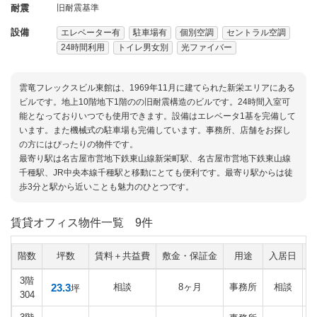
耐震
旧耐震基準
設備
エレベーター有
駐車場有
個別空調
セントラル空調
24時間利用
トイレ男女別
光ファイバー
雲竜フレックスビル東館は、1969年11月に建てられた新栄エリアにある
ビルです。地上10階地下1階のの旧耐震構造のビルです。24時間入室可
能となっておりいつでも使用できます。設備はエレベータ1基を完備して
います。また機械式の駐車場も完備しています。事務所、店舗をお探し
の方にはぴったりの物件です。
最寄り駅は名古屋市営地下鉄東山線新栄町駅、名古屋市営地下鉄東山線
千種駅、JR中央本線千種駅と移動にとても便利です。最寄り駅からは徒
歩3分と駅から近いことも魅力のひとつです。
賃貸オフィス物件一覧
9件
階数
坪数
賃料＋共益費
敷金・保証金
用途
入居日
3階
23.3
相談
8ヶ月
事務所
相談
坪
304