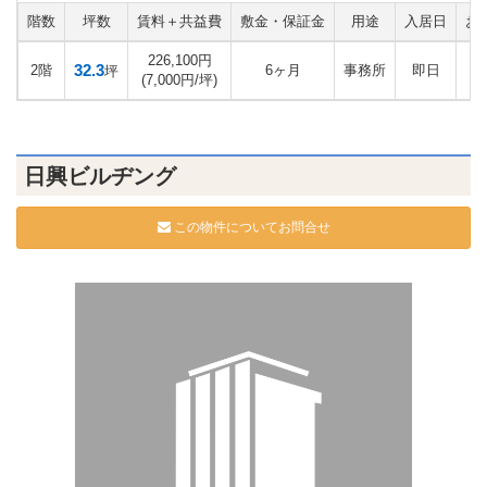
階数
坪数
賃料＋共益費
敷金・保証金
用途
入居日
お
226,100円
32.3
2階
6ヶ月
事務所
即日
坪
(7,000円/坪)
日興ビルヂング
この物件についてお問合せ