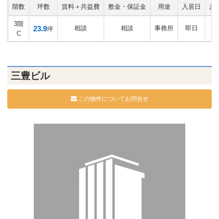
階数
坪数
賃料＋共益費
敷金・保証金
用途
入居日
お
3階
23.9
相談
相談
事務所
即日
坪
C
三豊ビル
この物件についてお問合せ