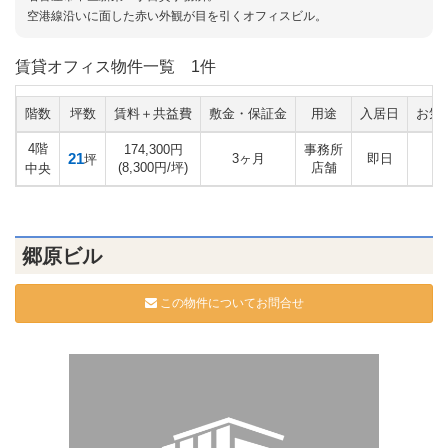
空港線沿いに面した赤い外観が目を引くオフィスビル。
賃貸オフィス物件一覧
1件
階数
坪数
賃料＋共益費
敷金・保証金
用途
入居日
お気
4階
174,300円
事務所
21
3ヶ月
即日
坪
(8,300円/坪)
店舗
中央
郷原ビル
この物件についてお問合せ