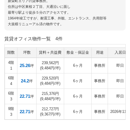
新栄町エリアの貸事務所。
住所は中区東桜２丁目、大通沿いに面し
最寄り駅より徒歩５分のアクセスです。
1964年竣工ですが、耐震工事、外観、エントランス、共用部等
大規模リニューアル済の物件です。
賃貸オフィス物件一覧
4件
階数
坪数
賃料＋共益費
敷金・保証金
用途
入居日
4階
239,562円
25.26
6ヶ月
事務所
即日
坪
(9,484円/坪)
1
6階
229,520円
24.2
6ヶ月
事務所
即日
坪
(9,484円/坪)
4
6階
215,376円
22.71
6ヶ月
事務所
即日
坪
(9,484円/坪)
3
9階
212,727円
22.71
6ヶ月
事務所
2026年11月
坪
(9,367円/坪)
3