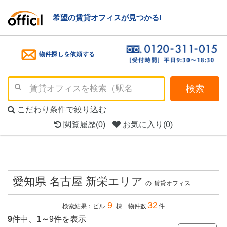
希望の賃貸オフィスが見つかる!
物件探しを依頼する
検索
こだわり条件で絞り込む
閲覧履歴
(0)
お気に入り
(0)
愛知県 名古屋 新栄エリア
の
賃貸オフィス
9
32
検索結果：ビル
棟 物件数
件
9
件中、
1～
9件を表示