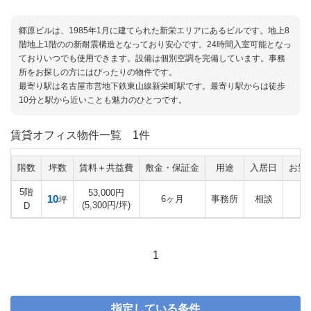
郷原ビルは、1985年1月に建てられた新栄エリアにあるビルです。地上8
階地上1階のの新耐震構造となっており安心です。24時間入室可能となっ
ておりいつでも使用できます。設備は個別空調を完備しています。事務
所をお探しの方にはぴったりの物件です。
最寄り駅は名古屋市営地下鉄東山線新栄町駅です。最寄り駅からは徒歩
10分と駅から近いことも魅力のひとつです。
賃貸オフィス物件一覧
1件
階数
坪数
賃料＋共益費
敷金・保証金
用途
入居日
お気
5階
53,000円
10
6ヶ月
事務所
相談
坪
(5,300円/坪)
D
1
指定している条件