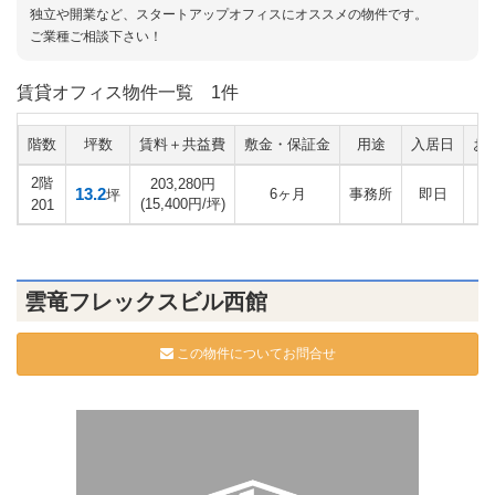
独立や開業など、スタートアップオフィスにオススメの物件です。
ご業種ご相談下さい！
賃貸オフィス物件一覧
1件
階数
坪数
賃料＋共益費
敷金・保証金
用途
入居日
お
2階
203,280円
13.2
6ヶ月
事務所
即日
坪
(15,400円/坪)
201
雲竜フレックスビル西館
この物件についてお問合せ