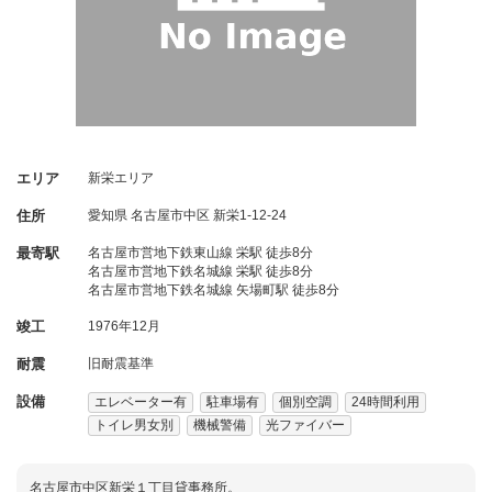
エリア
新栄エリア
住所
愛知県
名古屋市中区
新栄1-12-24
最寄駅
名古屋市営地下鉄東山線 栄駅 徒歩8分
名古屋市営地下鉄名城線 栄駅 徒歩8分
名古屋市営地下鉄名城線 矢場町駅 徒歩8分
竣工
1976年12月
耐震
旧耐震基準
設備
エレベーター有
駐車場有
個別空調
24時間利用
トイレ男女別
機械警備
光ファイバー
名古屋市中区新栄１丁目貸事務所。