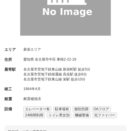
エリア
新栄エリア
住所
愛知県
名古屋市中区
東桜2-22-18
最寄駅
名古屋市営地下鉄東山線 新栄町駅 徒歩5分
名古屋市営地下鉄桜通線 高岳駅 徒歩8分
名古屋市営地下鉄東山線 栄駅 徒歩10分
竣工
1964年4月
耐震
耐震補強済
設備
エレベーター有
駐車場有
個別空調
OAフロア
24時間利用
トイレ男女別
機械警備
光ファイバー