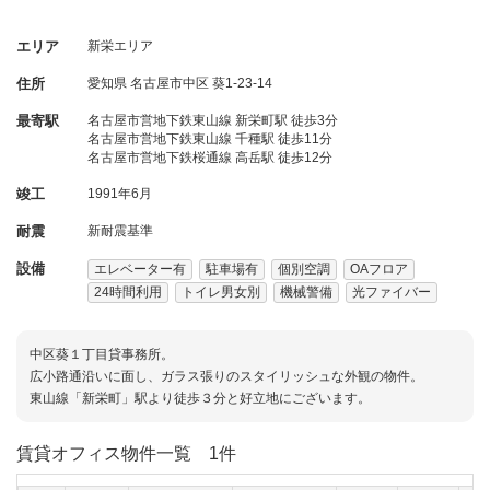
エリア
新栄エリア
住所
愛知県
名古屋市中区
葵1-23-14
最寄駅
名古屋市営地下鉄東山線 新栄町駅 徒歩3分
名古屋市営地下鉄東山線 千種駅 徒歩11分
名古屋市営地下鉄桜通線 高岳駅 徒歩12分
竣工
1991年6月
耐震
新耐震基準
設備
エレベーター有
駐車場有
個別空調
OAフロア
24時間利用
トイレ男女別
機械警備
光ファイバー
中区葵１丁目貸事務所。
広小路通沿いに面し、ガラス張りのスタイリッシュな外観の物件。
東山線「新栄町」駅より徒歩３分と好立地にございます。
賃貸オフィス物件一覧
1件