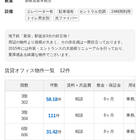
耐震
新耐震基準相当
設備
エレベーター有
駐車場有
セントラル空調
24時間利用
トイレ男女別
光ファイバー
地下鉄「新栄」駅徒歩3分の好立地！
周辺の物件より規模が大きく、その存在感は一際目立っております。
2015年には外装・エントランスの大規模リニューアルを行っており、
重厚感ある綺麗な物件でございます。
賃貸オフィス物件一覧
12件
階数
坪数
賃料＋共益費
敷金・保証金
用途
3階
58.18
相談
8ヶ月
事務所
坪
302
3階
111
相談
8ヶ月
事務所
坪
304
6階
31.42
相談
8ヶ月
事務所
坪
606