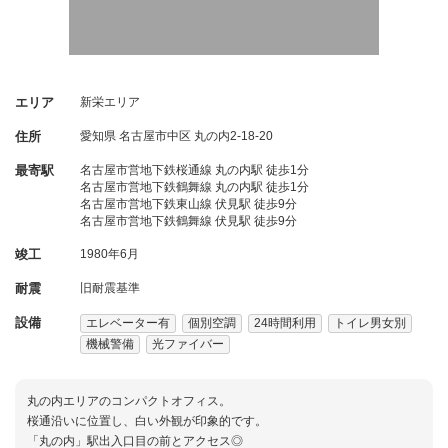
エリア
新栄エリア
住所
愛知県
名古屋市中区
丸の内2-18-20
最寄駅
名古屋市営地下鉄桜通線 丸の内駅 徒歩1分
名古屋市営地下鉄鶴舞線 丸の内駅 徒歩1分
名古屋市営地下鉄東山線 伏見駅 徒歩9分
名古屋市営地下鉄鶴舞線 伏見駅 徒歩9分
竣工
1980年6月
耐震
旧耐震基準
設備
エレベーター有
個別空調
24時間利用
トイレ男女別
機械警備
光ファイバー
丸の内エリアのコンパクトオフィス。
桜通沿いに位置し、白い外観が印象的です。
「丸の内」駅出入口目の前とアクセス◎