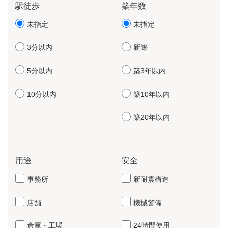
駅徒歩
築年数
未指定
未指定
3分以内
新築
5分以内
築3年以内
10分以内
築10年以内
築20年以内
用途
安全
事務所
新耐震構造
店舗
機械警備
倉庫・工場
24時間使用