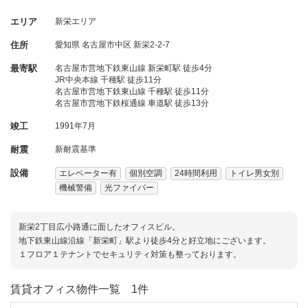
エリア
新栄エリア
住所
愛知県
名古屋市中区
新栄2-2-7
最寄駅
名古屋市営地下鉄東山線 新栄町駅 徒歩4分
JR中央本線 千種駅 徒歩11分
名古屋市営地下鉄東山線 千種駅 徒歩11分
名古屋市営地下鉄桜通線 車道駅 徒歩13分
竣工
1991年7月
耐震
新耐震基準
設備
エレベーター有
個別空調
24時間利用
トイレ男女別
機械警備
光ファイバー
新栄2丁目広小路通に面したオフィスビル。
地下鉄東山線沿線「新栄町」駅より徒歩4分と好立地にございます。
１フロア１テナントでセキュリティ対策も整っております。
賃貸オフィス物件一覧
1件