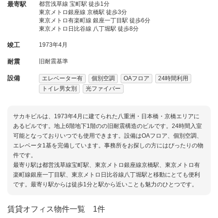
最寄駅
都営浅草線 宝町駅 徒歩1分
東京メトロ銀座線 京橋駅 徒歩3分
東京メトロ有楽町線 銀座一丁目駅 徒歩6分
東京メトロ日比谷線 八丁堀駅 徒歩8分
竣工
1973年4月
耐震
旧耐震基準
設備
エレベーター有
個別空調
OAフロア
24時間利用
トイレ男女別
光ファイバー
サカキビルは、1973年4月に建てられた八重洲・日本橋・京橋エリアに
あるビルです。地上6階地下1階のの旧耐震構造のビルです。24時間入室
可能となっておりいつでも使用できます。設備はOAフロア、個別空調、
エレベータ1基を完備しています。事務所をお探しの方にはぴったりの物
件です。
最寄り駅は都営浅草線宝町駅、東京メトロ銀座線京橋駅、東京メトロ有
楽町線銀座一丁目駅、東京メトロ日比谷線八丁堀駅と移動にとても便利
です。最寄り駅からは徒歩1分と駅から近いことも魅力のひとつです。
賃貸オフィス物件一覧
1件