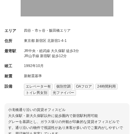
エリア
四谷・市ヶ谷・飯田橋エリア
住所
東京都
新宿区
北新宿1-4-1
最寄駅
JR中央・総武線 大久保駅 徒歩3分
JR山手線 新宿駅 徒歩12分
竣工
1992年10月
耐震
新耐震基準
設備
エレベーター有
個別空調
OAフロア
24時間利用
トイレ男女別
光ファイバー
小滝橋通り沿いの賃貸オフィスビル
大久保駅・新大久保駅以外に徒歩圏内で新宿駅利用可能
グレーを基調とし、ガラス張りの外観が印象的な賃貸オフィスビルで
す。通り沿いの物件で視認性があり来客が多いのでご案内がしやすいで
す。周辺施設も充実しています。