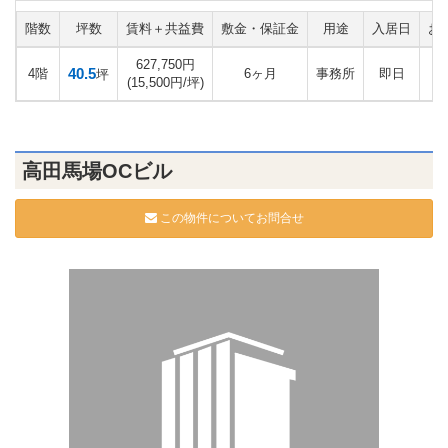
階数
坪数
賃料＋共益費
敷金・保証金
用途
入居日
お
627,750円
40.5
4階
6ヶ月
事務所
即日
坪
(15,500円/坪)
高田馬場OCビル
この物件についてお問合せ