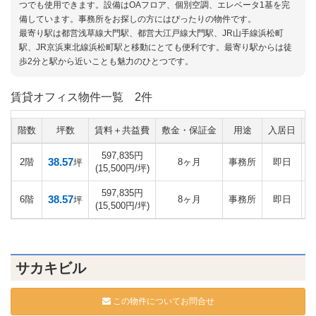
つでも使用できます。設備はOAフロア、個別空調、エレベータ1基を完
備しています。事務所をお探しの方にはぴったりの物件です。
最寄り駅は都営浅草線大門駅、都営大江戸線大門駅、JR山手線浜松町
駅、JR京浜東北線浜松町駅と移動にとても便利です。最寄り駅からは徒
歩2分と駅から近いことも魅力のひとつです。
賃貸オフィス物件一覧
2件
階数
坪数
賃料＋共益費
敷金・保証金
用途
入居日
597,835円
38.57
2階
8ヶ月
事務所
即日
坪
(15,500円/坪)
597,835円
38.57
6階
8ヶ月
事務所
即日
坪
(15,500円/坪)
サカキビル
この物件についてお問合せ