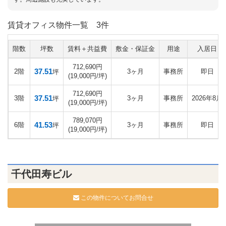
賃貸オフィス物件一覧
3件
階数
坪数
賃料＋共益費
敷金・保証金
用途
入居日
712,690円
37.51
2階
3ヶ月
事務所
即日
坪
(19,000円/坪)
712,690円
37.51
3階
3ヶ月
事務所
2026年8月
坪
(19,000円/坪)
789,070円
41.53
6階
3ヶ月
事務所
即日
坪
(19,000円/坪)
千代田寿ビル
この物件についてお問合せ