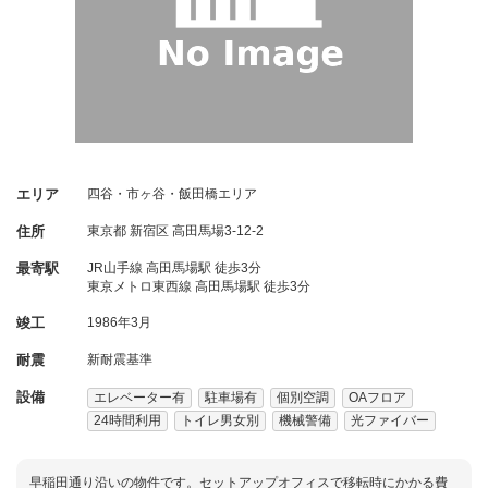
エリア
四谷・市ヶ谷・飯田橋エリア
住所
東京都
新宿区
高田馬場3-12-2
最寄駅
JR山手線 高田馬場駅 徒歩3分
東京メトロ東西線 高田馬場駅 徒歩3分
竣工
1986年3月
耐震
新耐震基準
設備
エレベーター有
駐車場有
個別空調
OAフロア
24時間利用
トイレ男女別
機械警備
光ファイバー
早稲田通り沿いの物件です。セットアップオフィスで移転時にかかる費