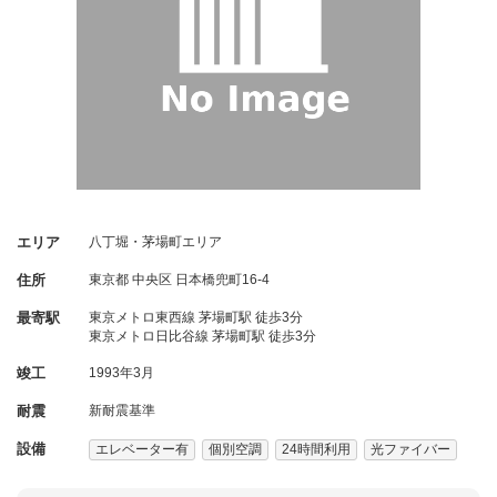
エリア
八丁堀・茅場町エリア
住所
東京都
中央区
日本橋兜町16-4
最寄駅
東京メトロ東西線 茅場町駅 徒歩3分
東京メトロ日比谷線 茅場町駅 徒歩3分
竣工
1993年3月
耐震
新耐震基準
設備
エレベーター有
個別空調
24時間利用
光ファイバー