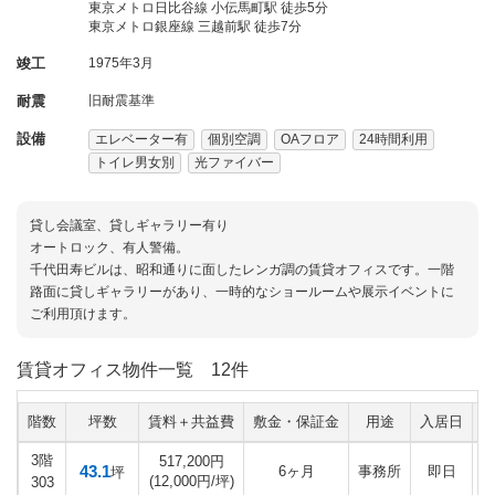
東京メトロ日比谷線 小伝馬町駅 徒歩5分
東京メトロ銀座線 三越前駅 徒歩7分
竣工
1975年3月
耐震
旧耐震基準
設備
エレベーター有
個別空調
OAフロア
24時間利用
トイレ男女別
光ファイバー
貸し会議室、貸しギャラリー有り
オートロック、有人警備。
千代田寿ビルは、昭和通りに面したレンガ調の賃貸オフィスです。一階
路面に貸しギャラリーがあり、一時的なショールームや展示イベントに
ご利用頂けます。
賃貸オフィス物件一覧
12件
階数
坪数
賃料＋共益費
敷金・保証金
用途
入居日
3階
517,200円
43.1
6ヶ月
事務所
即日
坪
(12,000円/坪)
303