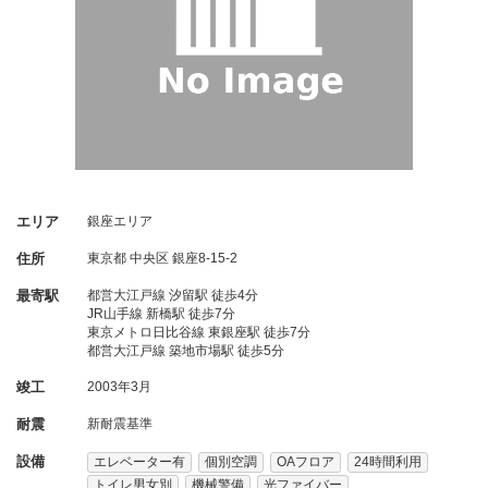
エリア
銀座エリア
住所
東京都
中央区
銀座8-15-2
最寄駅
都営大江戸線 汐留駅 徒歩4分
JR山手線 新橋駅 徒歩7分
東京メトロ日比谷線 東銀座駅 徒歩7分
都営大江戸線 築地市場駅 徒歩5分
竣工
2003年3月
耐震
新耐震基準
設備
エレベーター有
個別空調
OAフロア
24時間利用
トイレ男女別
機械警備
光ファイバー