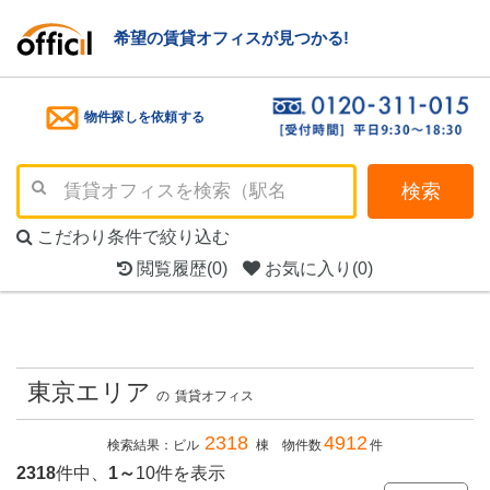
希望の賃貸オフィスが見つかる!
物件探しを依頼する
検索
こだわり条件で絞り込む
閲覧履歴
(0)
お気に入り
(0)
東京エリア
の
賃貸オフィス
2318
4912
検索結果：ビル
棟 物件数
件
2318
件中、
1～
10件を表示