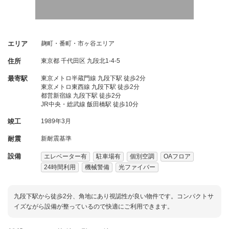
エリア
麹町・番町・市ヶ谷エリア
住所
東京都
千代田区
九段北1-4-5
最寄駅
東京メトロ半蔵門線 九段下駅 徒歩2分
東京メトロ東西線 九段下駅 徒歩2分
都営新宿線 九段下駅 徒歩2分
JR中央・総武線 飯田橋駅 徒歩10分
竣工
1989年3月
耐震
新耐震基準
設備
エレベーター有
駐車場有
個別空調
OAフロア
24時間利用
機械警備
光ファイバー
九段下駅から徒歩2分、角地にあり視認性が良い物件です。コンパクトサ
イズながら設備が整っているので快適にご利用できます。