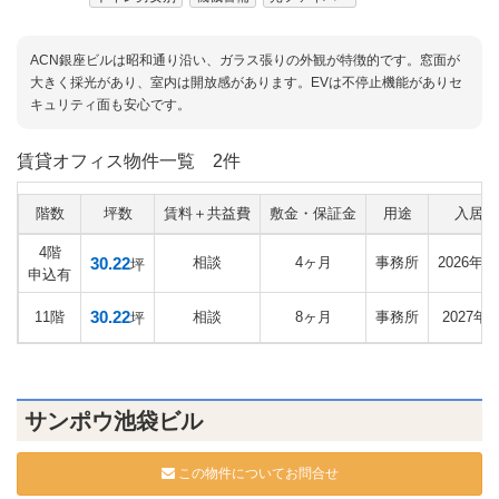
ACN銀座ビルは昭和通り沿い、ガラス張りの外観が特徴的です。窓面が
大きく採光があり、室内は開放感があります。EVは不停止機能がありセ
キュリティ面も安心です。
賃貸オフィス物件一覧
2件
階数
坪数
賃料＋共益費
敷金・保証金
用途
入居日
4階
30.22
相談
4ヶ月
事務所
2026年1
坪
申込有
30.22
11階
相談
8ヶ月
事務所
2027年
坪
サンポウ池袋ビル
この物件についてお問合せ