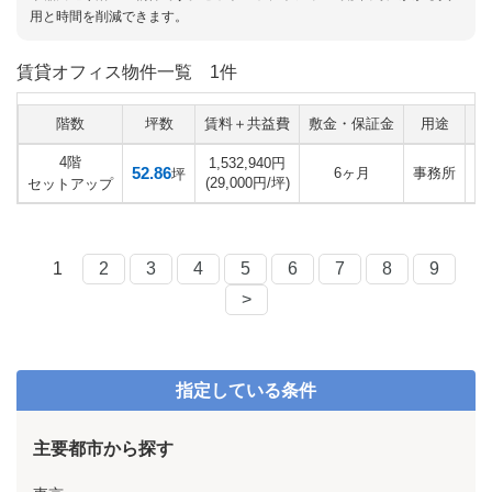
用と時間を削減できます。
賃貸オフィス物件一覧
1件
階数
坪数
賃料＋共益費
敷金・保証金
用途
入
4階
1,532,940円
52.86
6ヶ月
事務所
坪
(29,000円/坪)
セットアップ
1
2
3
4
5
6
7
8
9
>
指定している条件
主要都市から探す