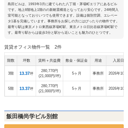
島田ビルは、1993年3月に建てられた八丁堀・茅場町エリアにあるビル
です。地上8階地上1階のの新耐震構造となっており安心です。24時間入
室可能となっておりいつでも使用できます。設備は個別空調、エレベー
タ1基を完備しています。事務所をお探しの方にはぴったりの物件です。
最寄り駅は東京メトロ東西線茅場町駅、東京メトロ日比谷線茅場町駅で
す。最寄り駅からは徒歩3分と駅から近いことも魅力のひとつです。
賃貸オフィス物件一覧
2件
階数
坪数
賃料＋共益費
敷金・保証金
用途
入居日
280,770円
13.37
3階
5ヶ月
事務所
2026年10月
坪
(21,000円/坪)
280,770円
13.37
5階
5ヶ月
事務所
2026年10月
坪
(21,000円/坪)
飯田橋尚学ビル別館