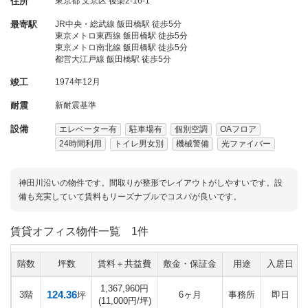
住所
東京都
文京区
後楽2-16-1
最寄駅
JR中央・総武線 飯田橋駅 徒歩5分
東京メトロ東西線 飯田橋駅 徒歩5分
東京メトロ南北線 飯田橋駅 徒歩5分
都営大江戸線 飯田橋駅 徒歩5分
竣工
1974年12月
耐震
新耐震基準
設備
エレベーター有
駐車場有
個別空調
OAフロア
24時間利用
トイレ男女別
機械警備
光ファイバー
神田川沿いの物件です。間取りが整形でレイアウトがしやすいです。設
備も充実していて賃料もリーズナブルでコスパが良いです。
賃貸オフィス物件一覧
1件
階数
坪数
賃料＋共益費
敷金・保証金
用途
入居日
1,367,960円
124.36
3階
6ヶ月
事務所
即日
坪
(11,000円/坪)