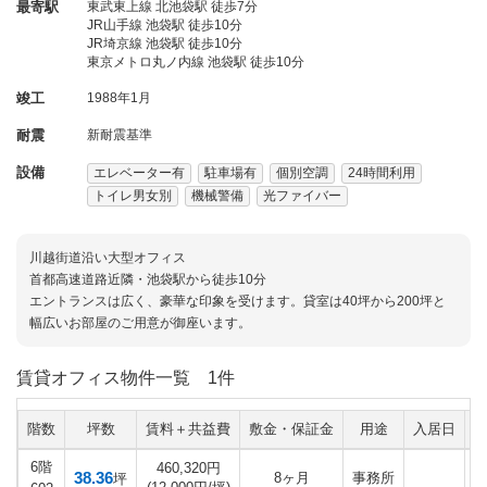
最寄駅
東武東上線 北池袋駅 徒歩7分
JR山手線 池袋駅 徒歩10分
JR埼京線 池袋駅 徒歩10分
東京メトロ丸ノ内線 池袋駅 徒歩10分
竣工
1988年1月
耐震
新耐震基準
設備
エレベーター有
駐車場有
個別空調
24時間利用
トイレ男女別
機械警備
光ファイバー
川越街道沿い大型オフィス
首都高速道路近隣・池袋駅から徒歩10分
エントランスは広く、豪華な印象を受けます。貸室は40坪から200坪と
幅広いお部屋のご用意が御座います。
賃貸オフィス物件一覧
1件
階数
坪数
賃料＋共益費
敷金・保証金
用途
入居日
6階
460,320円
38.36
8ヶ月
事務所
坪