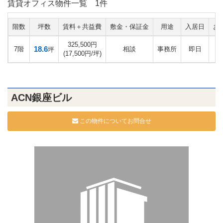
賃貸オフィス物件一覧
1件
階数
坪数
賃料＋共益費
敷金・保証金
用途
入居日
お
325,500円
18.6
7階
相談
事務所
即日
坪
(17,500円/坪)
ACN銀座ビル
この物件についてお問合せ