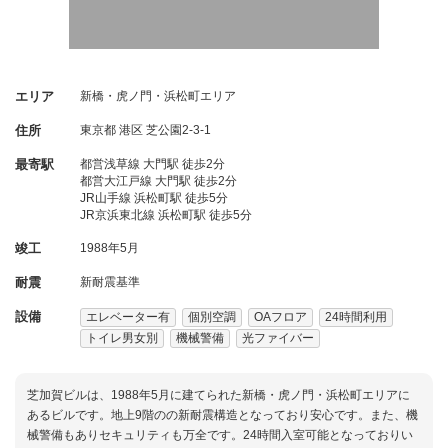
エリア
新橋・虎ノ門・浜松町エリア
住所
東京都
港区
芝公園2-3-1
最寄駅
都営浅草線 大門駅 徒歩2分
都営大江戸線 大門駅 徒歩2分
JR山手線 浜松町駅 徒歩5分
JR京浜東北線 浜松町駅 徒歩5分
竣工
1988年5月
耐震
新耐震基準
設備
エレベーター有
個別空調
OAフロア
24時間利用
トイレ男女別
機械警備
光ファイバー
芝加賀ビルは、1988年5月に建てられた新橋・虎ノ門・浜松町エリアに
あるビルです。地上9階のの新耐震構造となっており安心です。また、機
械警備もありセキュリティも万全です。24時間入室可能となっておりい