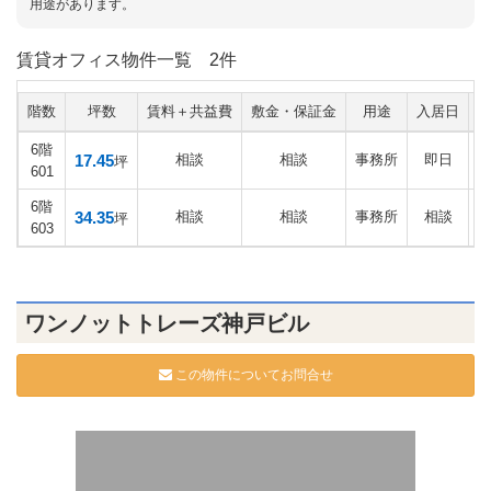
用途があります。
賃貸オフィス物件一覧
2件
階数
坪数
賃料＋共益費
敷金・保証金
用途
入居日
6階
17.45
相談
相談
事務所
即日
坪
601
6階
34.35
相談
相談
事務所
相談
坪
603
ワンノットトレーズ神戸ビル
この物件についてお問合せ