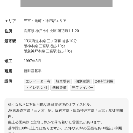
エリア
三宮・元町・神戸駅エリア
住所
兵庫県
神戸市中央区
磯辺通1-1-20
最寄駅
JR東海道本線 三ノ宮駅 徒歩10分
阪神本線 三宮駅 徒歩10分
阪急神戸本線 三宮駅 徒歩10分
竣工
1997年3月
耐震
新耐震基準
設備
エレベーター有
駐車場有
個別空調
24時間利用
トイレ男女別
機械警備
光ファイバー
様々な広さに対応可能な新耐震基準のオフィスビル。
JR東海道本線「三ノ宮」駅、阪神本線・阪急神戸本線「三宮」駅徒歩圏
内。
磯上公園南側に立地し静かで落ち着いた雰囲気があります。
基準階100坪以上ではありますが、15坪や20坪の区画もあり幅広い利用