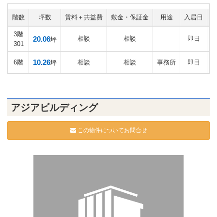
階数
坪数
賃料＋共益費
敷金・保証金
用途
入居日
3階
20.06
相談
相談
即日
坪
301
10.26
6階
相談
相談
事務所
即日
坪
アジアビルディング
この物件についてお問合せ