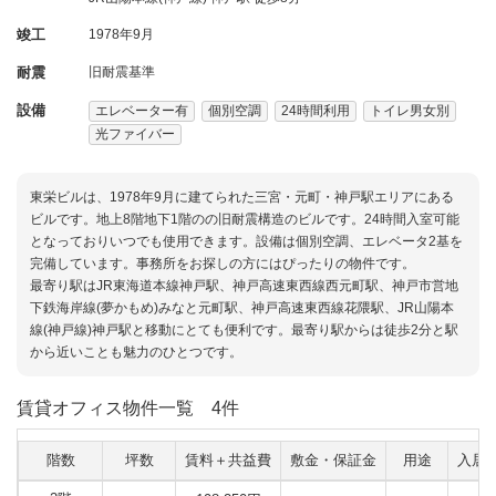
竣工
1978年9月
耐震
旧耐震基準
設備
エレベーター有
個別空調
24時間利用
トイレ男女別
光ファイバー
東栄ビルは、1978年9月に建てられた三宮・元町・神戸駅エリアにある
ビルです。地上8階地下1階のの旧耐震構造のビルです。24時間入室可能
となっておりいつでも使用できます。設備は個別空調、エレベータ2基を
完備しています。事務所をお探しの方にはぴったりの物件です。
最寄り駅はJR東海道本線神戸駅、神戸高速東西線西元町駅、神戸市営地
下鉄海岸線(夢かもめ)みなと元町駅、神戸高速東西線花隈駅、JR山陽本
線(神戸線)神戸駅と移動にとても便利です。最寄り駅からは徒歩2分と駅
から近いことも魅力のひとつです。
賃貸オフィス物件一覧
4件
階数
坪数
賃料＋共益費
敷金・保証金
用途
入居