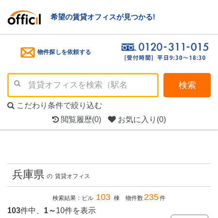
希望の賃貸オフィスが見つかる!
物件探しを依頼する
検索
こだわり条件で絞り込む
閲覧履歴
(0)
お気に入り
(0)
兵庫県
の
賃貸オフィス
103
235
検索結果：ビル
棟 物件数
件
103
件中、
1～
10件を表示