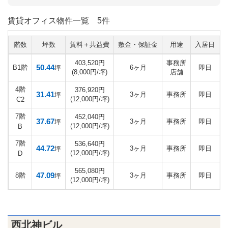
賃貸オフィス物件一覧
5件
階数
坪数
賃料＋共益費
敷金・保証金
用途
入居日
403,520円
事務所
50.44
B1階
6ヶ月
即日
坪
(8,000円/坪)
店舗
4階
376,920円
31.41
3ヶ月
事務所
即日
坪
(12,000円/坪)
C2
7階
452,040円
37.67
3ヶ月
事務所
即日
坪
(12,000円/坪)
B
7階
536,640円
44.72
3ヶ月
事務所
即日
坪
(12,000円/坪)
D
565,080円
47.09
8階
3ヶ月
事務所
即日
坪
(12,000円/坪)
西北神ビル