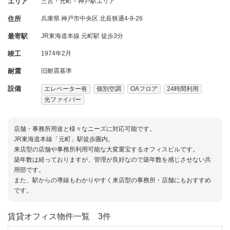
エリア
三宮・元町・神戸駅エリア
住所
兵庫県
神戸市中央区
北長狭通4-9-26
最寄駅
JR東海道本線 元町駅 徒歩3分
竣工
1974年2月
耐震
旧耐震基準
設備
エレベーター有
個別空調
OAフロア
24時間利用
光ファイバー
店舗・事務所用途と様々なニーズに対応可能です。
JR東海道本線「元町」駅徒歩圏内。
来店型の店舗や事務所利用可能な大変重宝するオフィスビルです。
築年数は経っておりますが、管理が良好なので築年数を感じさせない共
用部です。
また、駅からの導線もわかりやすく来店型の事務所・店舗にもおすすめ
です。
賃貸オフィス物件一覧
3件