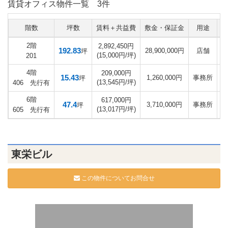
賃貸オフィス物件一覧
3件
階数
坪数
賃料＋共益費
敷金・保証金
用途
入
2階
2,892,450円
192.83
28,900,000円
店舗
坪
(15,000円/坪)
201
4階
209,000円
15.43
1,260,000円
事務所
坪
(13,545円/坪)
406 先行有
6階
617,000円
47.4
3,710,000円
事務所
坪
(13,017円/坪)
605 先行有
東栄ビル
この物件についてお問合せ