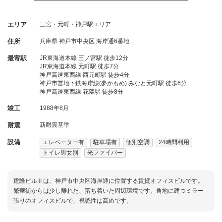
エリア
三宮・元町・神戸駅エリア
住所
兵庫県
神戸市中央区
海岸通6番地
最寄駅
JR東海道本線 三ノ宮駅 徒歩12分
JR東海道本線 元町駅 徒歩7分
神戸高速東西線 西元町駅 徒歩4分
神戸市営地下鉄海岸線(夢かもめ) みなと元町駅 徒歩6分
神戸高速東西線 花隈駅 徒歩8分
竣工
1988年8月
耐震
新耐震基準
設備
エレベーター有
駐車場有
個別空調
24時間利用
トイレ男女別
光ファイバー
建隆ビルⅡは、神戸市中央区海岸通に位置する賃貸オフィスビルです。
繁華街からは少し離れた、落ち着いた周辺環境です。角地に建つミラー
張りのオフィスビルで、視認性は高めです。