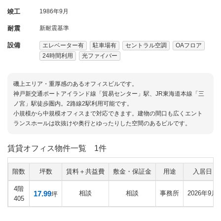
竣工
1986年9月
耐震
新耐震基準
設備
エレベーター有
駐車場有
セントラル空調
OAフロア
24時間利用
光ファイバー
磯上エリア・重厚感のあるオフィスビルです。
神戸新交通ポートアイランド線「貿易センター」駅、JR東海道本線「三
ノ宮」駅徒歩圏内。2路線2駅利用可能です。
小規模から中規模オフィスまで対応できます。建物の間口も広くエント
ランスホールは吹抜けや奥行とゆったりした空間のあるビルです。
賃貸オフィス物件一覧
1件
階数
坪数
賃料＋共益費
敷金・保証金
用途
入居日
4階
17.99
相談
相談
事務所
2026年9月
坪
405