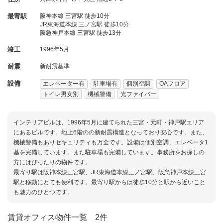
最寄駅
阪神本線 三宮駅 徒歩10分
JR東海道本線 三ノ宮駅 徒歩10分
阪急神戸本線 三宮駅 徒歩13分
竣工
1996年5月
耐震
新耐震基準
設備
エレベーター有
駐車場有
個別空調
OAフロア
トイレ男女別
機械警備
光ファイバー
インテリアビルは、1996年5月に建てられた三宮・元町・神戸駅エリア
にあるビルです。地上6階のの新耐震構造となっており安心です。また、
機械警備もありセキュリティも万全です。設備は個別空調、エレベータ1
基を完備しています。また駐車場も完備しています。事務所をお探しの
方にはぴったりの物件です。
最寄り駅は阪神本線三宮駅、JR東海道本線三ノ宮駅、阪急神戸本線三宮
駅と移動にとても便利です。最寄り駅からは徒歩10分と駅から近いこと
も魅力のひとつです。
賃貸オフィス物件一覧
2件