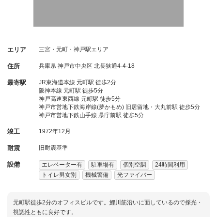
エリア
三宮・元町・神戸駅エリア
住所
兵庫県
神戸市中央区
北長狭通4-4-18
最寄駅
JR東海道本線 元町駅 徒歩2分
阪神本線 元町駅 徒歩5分
神戸高速東西線 元町駅 徒歩5分
神戸市営地下鉄海岸線(夢かもめ) 旧居留地・大丸前駅 徒歩5分
神戸市営地下鉄山手線 県庁前駅 徒歩5分
竣工
1972年12月
耐震
旧耐震基準
設備
エレベーター有
駐車場有
個別空調
24時間利用
トイレ男女別
機械警備
光ファイバー
元町駅徒歩2分のオフィスビルです。鯉川筋沿いに面しているので採光・
視認性ともに良好です。