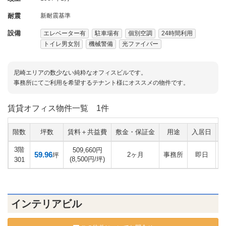
耐震
新耐震基準
設備
エレベーター有
駐車場有
個別空調
24時間利用
トイレ男女別
機械警備
光ファイバー
尼崎エリアの数少ない純粋なオフィスビルです。
事務所にてご利用を希望するテナント様にオススメの物件です。
賃貸オフィス物件一覧
1件
階数
坪数
賃料＋共益費
敷金・保証金
用途
入居日
3階
509,660円
59.96
2ヶ月
事務所
即日
坪
(8,500円/坪)
301
インテリアビル