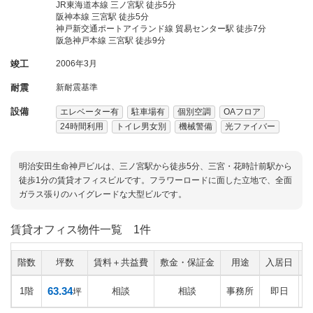
JR東海道本線 三ノ宮駅 徒歩5分
阪神本線 三宮駅 徒歩5分
神戸新交通ポートアイランド線 貿易センター駅 徒歩7分
阪急神戸本線 三宮駅 徒歩9分
竣工
2006年3月
耐震
新耐震基準
設備
エレベーター有
駐車場有
個別空調
OAフロア
24時間利用
トイレ男女別
機械警備
光ファイバー
明治安田生命神戸ビルは、三ノ宮駅から徒歩5分、三宮・花時計前駅から
徒歩1分の賃貸オフィスビルです。フラワーロードに面した立地で、全面
ガラス張りのハイグレードな大型ビルです。
賃貸オフィス物件一覧
1件
階数
坪数
賃料＋共益費
敷金・保証金
用途
入居日
63.34
1階
相談
相談
事務所
即日
坪