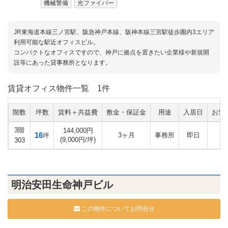
機械警備
光ファイバー
JR東海道本線三ノ宮駅、阪急神戸本線、阪神本線三宮駅徒歩圏内3エリア
利用可能な駅近オフィスビル。
コンパクトなオフィスですので、神戸に拠点を置きたい企業様や新規開
設等にあった貸事務所となります。
賃貸オフィス物件一覧
1件
階数
坪数
賃料＋共益費
敷金・保証金
用途
入居日
お気
3階
144,000円
16
3ヶ月
事務所
即日
坪
(9,000円/坪)
303
明治安田生命神戸ビル
この物件についてお問合せ