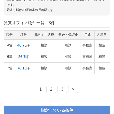
です。
最寄り駅はJR長崎本線長崎駅です。
賃貸オフィス物件一覧
3件
階数
坪数
賃料＋共益費
敷金・保証金
用途
入居日
46.75
4階
相談
相談
事務所
相談
坪
26.7
6階
相談
相談
事務所
相談
坪
78.13
7階
相談
相談
事務所
相談
坪
1
2
3
>
指定している条件