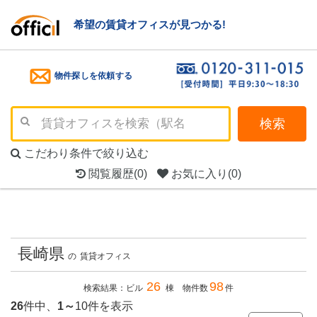
希望の賃貸オフィスが見つかる!
物件探しを依頼する
検索
こだわり条件で絞り込む
閲覧履歴
(0)
お気に入り
(0)
長崎県
の
賃貸オフィス
26
98
検索結果：ビル
棟 物件数
件
26
件中、
1～
10件を表示