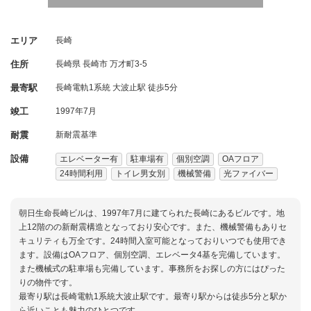
エリア
長崎
住所
長崎県
長崎市
万才町3-5
最寄駅
長崎電軌1系統 大波止駅 徒歩5分
竣工
1997年7月
耐震
新耐震基準
設備
エレベーター有
駐車場有
個別空調
OAフロア
24時間利用
トイレ男女別
機械警備
光ファイバー
朝日生命長崎ビルは、1997年7月に建てられた長崎にあるビルです。地
上12階のの新耐震構造となっており安心です。また、機械警備もありセ
キュリティも万全です。24時間入室可能となっておりいつでも使用でき
ます。設備はOAフロア、個別空調、エレベータ4基を完備しています。
また機械式の駐車場も完備しています。事務所をお探しの方にはぴった
りの物件です。
最寄り駅は長崎電軌1系統大波止駅です。最寄り駅からは徒歩5分と駅か
ら近いことも魅力のひとつです。