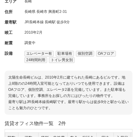
エリア
長崎
住所
長崎県
長崎市
興善町2-31
最寄駅
JR長崎本線 長崎駅 徒歩9分
竣工
2010年2月
耐震
調査中
設備
エレベーター有
駐車場有
個別空調
OAフロア
24時間利用
トイレ男女別
太陽生命長崎ビルは、2010年2月に建てられた長崎にあるビルです。地
上8階のの24時間入室可能となっておりいつでも使用できます。設備は
OAフロア、個別空調、エレベータ2基を完備しています。また駐車場も
完備しています。事務所をお探しの方にはぴったりの物件です。
最寄り駅はJR長崎本線長崎駅です。最寄り駅からは徒歩9分と駅から近い
ことも魅力のひとつです。
賃貸オフィス物件一覧
2件