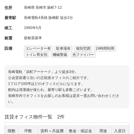
住所
長崎県
長崎市
賑町7-12
最寄駅
長崎電軌4系統 賑橋駅 徒歩2分
竣工
1990年5月
耐震
新耐震基準
設備
エレベーター有
駐車場有
個別空調
24時間利用
トイレ男女別
機械警備
光ファイバー
長崎電軌「浜町アーケード」より徒歩3分。
公会堂前通り沿いの正統派オフィスのご紹介です。
1フロア100坪ほどのオフィスビルになります。
館内は清潔感が保たれ、最寄り駅も多数ございます。
長崎市内でオフィスをお探しのお客様は是非一度お問い合わせくださ
い。
賃貸オフィス物件一覧
2件
階数
坪数
賃料＋共益費
敷金・保証金
用途
入居日