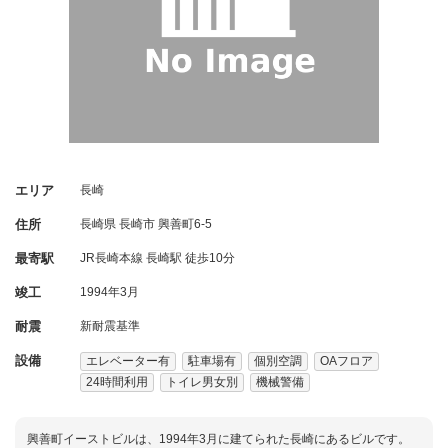
エリア
長崎
住所
長崎県
長崎市
興善町6-5
最寄駅
JR長崎本線 長崎駅 徒歩10分
竣工
1994年3月
耐震
新耐震基準
設備
エレベーター有
駐車場有
個別空調
OAフロア
24時間利用
トイレ男女別
機械警備
興善町イーストビルは、1994年3月に建てられた長崎にあるビルです。