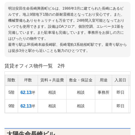
明治安田生命長崎興善町ビルは、1986年3月に建てられた長崎にあるビ
ルです。地上9階地下1階のの新耐震構造となっており安心です。また、
機械警備もありセキュリティも万全です。24時間入室可能となっており
いつでも使用できます。設備はOAフロア、個別空調、エレベータ2基を
完備しています。また駐車場も完備しています。事務所をお探しの方に
はぴったりの物件です。
最寄り駅はJR長崎本線長崎駅、長崎電軌3系統桜町駅です。最寄り駅から
は徒歩3分と駅から近いことも魅力のひとつです。
賃貸オフィス物件一覧
2件
階数
坪数
賃料＋共益費
敷金・保証金
用途
入居日
62.13
5階
相談
相談
事務所
即日
坪
62.13
9階
相談
相談
即日
坪
太陽生命長崎ビル