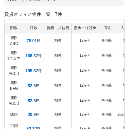
賃貸オフィス物件一覧
7件
階数
坪数
賃料＋共益費
敷金・保証金
用途
入居
6階
79.01
相談
12ヶ月
事務所
即
坪
ABC
8階
166.37
相談
12ヶ月
事務所
即
坪
1フロア
8階
105.57
相談
12ヶ月
事務所
即
坪
ABCD
8階
62.8
相談
12ヶ月
事務所
即
坪
EFG
9階
62.8
相談
12ヶ月
事務所
即
坪
ABCD
20.9
10階
相談
12ヶ月
事務所
2026
坪
11階
52.12
相談
12ヶ月
事務所
即
坪