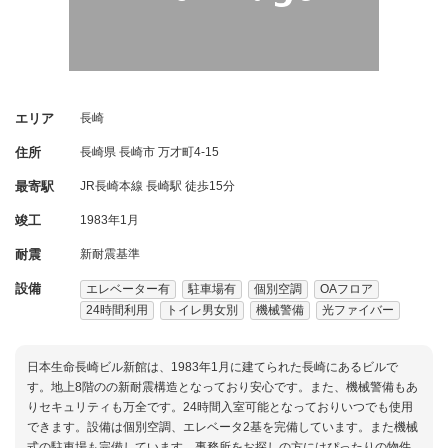
エリア
長崎
住所
長崎県
長崎市
万才町4-15
最寄駅
JR長崎本線 長崎駅 徒歩15分
竣工
1983年1月
耐震
新耐震基準
設備
エレベーター有
駐車場有
個別空調
OAフロア
24時間利用
トイレ男女別
機械警備
光ファイバー
日本生命長崎ビル新館は、1983年1月に建てられた長崎にあるビルで
す。地上8階のの新耐震構造となっており安心です。また、機械警備もあ
りセキュリティも万全です。24時間入室可能となっておりいつでも使用
できます。設備は個別空調、エレベータ2基を完備しています。また機械
式の駐車場も完備しています。事務所をお探しの方にはぴったりの物件