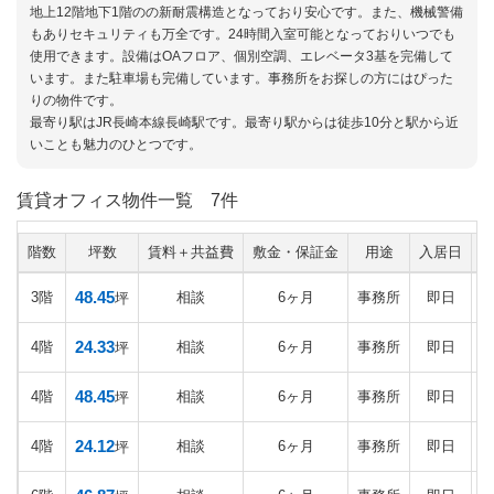
地上12階地下1階のの新耐震構造となっており安心です。また、機械警備
もありセキュリティも万全です。24時間入室可能となっておりいつでも
使用できます。設備はOAフロア、個別空調、エレベータ3基を完備して
います。また駐車場も完備しています。事務所をお探しの方にはぴった
りの物件です。
最寄り駅はJR長崎本線長崎駅です。最寄り駅からは徒歩10分と駅から近
いことも魅力のひとつです。
賃貸オフィス物件一覧
7件
階数
坪数
賃料＋共益費
敷金・保証金
用途
入居日
48.45
3階
相談
6ヶ月
事務所
即日
坪
24.33
4階
相談
6ヶ月
事務所
即日
坪
48.45
4階
相談
6ヶ月
事務所
即日
坪
24.12
4階
相談
6ヶ月
事務所
即日
坪