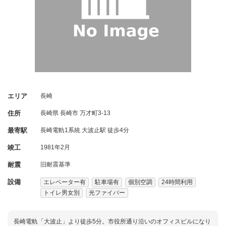
エリア
長崎
住所
長崎県
長崎市
万才町3-13
最寄駅
長崎電軌1系統 大波止駅 徒歩4分
竣工
1981年2月
耐震
旧耐震基準
設備
エレベーター有
駐車場有
個別空調
24時間利用
トイレ男女別
光ファイバー
長崎電軌「大波止」より徒歩5分。市役所通り沿いのオフィスビルになり