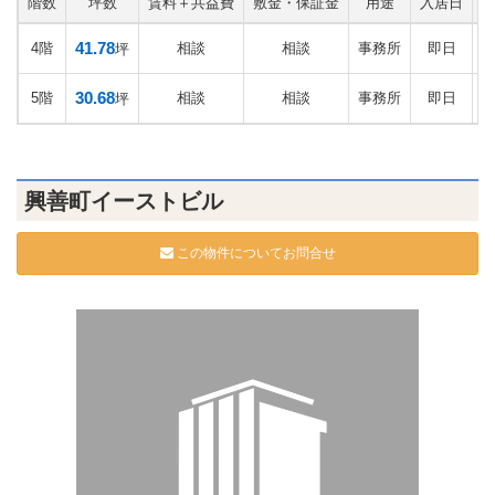
階数
坪数
賃料＋共益費
敷金・保証金
用途
入居日
41.78
4階
相談
相談
事務所
即日
坪
30.68
5階
相談
相談
事務所
即日
坪
興善町イーストビル
この物件についてお問合せ