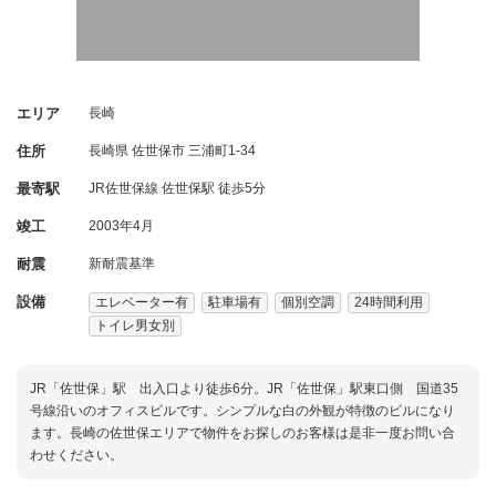
エリア
長崎
住所
長崎県
佐世保市
三浦町1-34
最寄駅
JR佐世保線 佐世保駅 徒歩5分
竣工
2003年4月
耐震
新耐震基準
設備
エレベーター有
駐車場有
個別空調
24時間利用
トイレ男女別
JR「佐世保」駅 出入口より徒歩6分。JR「佐世保」駅東口側 国道35
号線沿いのオフィスビルです。シンプルな白の外観が特徴のビルになり
ます。長崎の佐世保エリアで物件をお探しのお客様は是非一度お問い合
わせください。