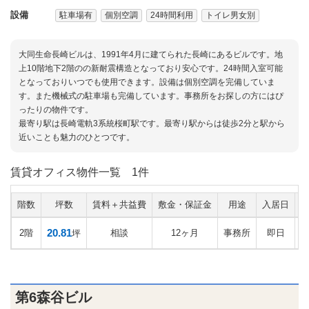
設備
駐車場有
個別空調
24時間利用
トイレ男女別
大同生命長崎ビルは、1991年4月に建てられた長崎にあるビルです。地
上10階地下2階のの新耐震構造となっており安心です。24時間入室可能
となっておりいつでも使用できます。設備は個別空調を完備していま
す。また機械式の駐車場も完備しています。事務所をお探しの方にはぴ
ったりの物件です。
最寄り駅は長崎電軌3系統桜町駅です。最寄り駅からは徒歩2分と駅から
近いことも魅力のひとつです。
賃貸オフィス物件一覧
1件
階数
坪数
賃料＋共益費
敷金・保証金
用途
入居日
20.81
2階
相談
12ヶ月
事務所
即日
坪
第6森谷ビル