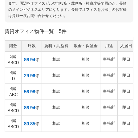
ます。周辺をオフィスビルや市役所・裁判所・検察庁等で固めた、長崎
のメインビジネスエリアになります。長崎でオフィスをお探しのお客様
は是非一度お問い合わせください。
賃貸オフィス物件一覧
5件
階数
坪数
賃料＋共益費
敷金・保証金
用途
入居日
3階
86.94
相談
相談
事務所
即日
坪
ABCD
4階
29.96
相談
相談
事務所
即日
坪
D
4階
56.98
相談
相談
事務所
即日
坪
ABC
4階
86.94
相談
相談
事務所
即日
坪
ABCD
7階
80.85
相談
相談
事務所
即日
坪
ABCD