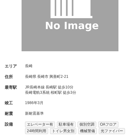
エリア
長崎
住所
長崎県
長崎市
興善町2-21
最寄駅
JR長崎本線 長崎駅 徒歩10分
長崎電軌3系統 桜町駅 徒歩3分
竣工
1986年3月
耐震
新耐震基準
設備
エレベーター有
駐車場有
個別空調
OAフロア
24時間利用
トイレ男女別
機械警備
光ファイバー