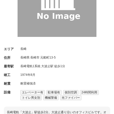
エリア
長崎
住所
長崎県
長崎市
元船町13-5
最寄駅
長崎電軌1系統 大波止駅 徒歩1分
竣工
1974年8月
耐震
耐震補強済
設備
エレベーター有
駐車場有
個別空調
24時間利用
トイレ男女別
機械警備
光ファイバー
長崎電軌「大波止」駅徒歩2分。大波止通り沿いのオフィスビルです。オ