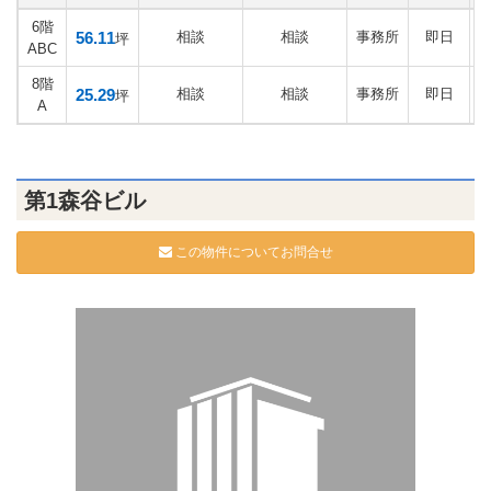
6階
56.11
相談
相談
事務所
即日
坪
ABC
8階
25.29
相談
相談
事務所
即日
坪
A
第1森谷ビル
この物件についてお問合せ