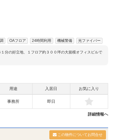
調
OAフロア
24時間利用
機械警備
光ファイバー
歩１分の好立地、１フロア約３００坪の大規模オフィスビルで
用途
入居日
お気に入り
事務所
即日
詳細情報へ
この物件についてお問合せ