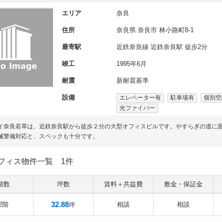
エリア
奈良
住所
奈良県
奈良市
林小路町8-1
最寄駅
近鉄奈良線 近鉄奈良駅 徒歩2分
竣工
1995年6月
耐震
新耐震基準
設備
エレベーター有
駐車場有
個別空
光ファイバー
イ奈良若草は、近鉄奈良駅から徒歩２分の大型オフィスビルです。やすらぎの道に面
械警備対応と、スペックも十分です。
フィス物件一覧
1件
階数
坪数
賃料＋共益費
敷金・保証金
32.88
2階
相談
相談
坪