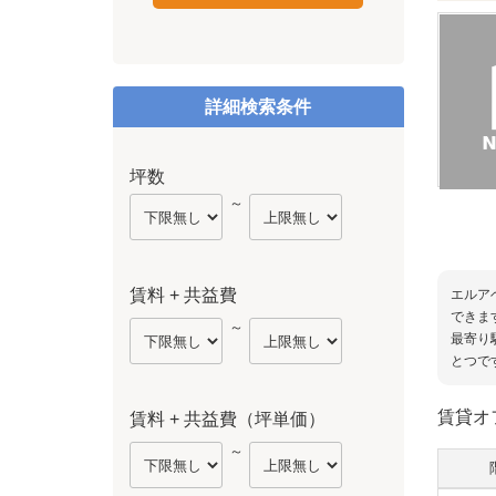
詳細検索条件
坪数
～
賃料 + 共益費
エルア
できま
～
最寄り
とつで
賃貸オ
賃料 + 共益費（坪単価）
～