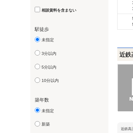
相談賃料を含まない
駅徒歩
未指定
3分以内
近鉄
5分以内
10分以内
築年数
未指定
新築
近鉄高