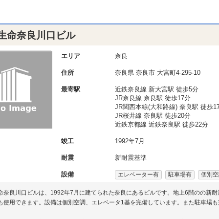
生命奈良川口ビル
エリア
奈良
住所
奈良県
奈良市
大宮町4-295-10
最寄駅
近鉄奈良線 新大宮駅 徒歩5分
JR奈良線 奈良駅 徒歩17分
JR関西本線(大和路線) 奈良駅 徒歩1
JR桜井線 奈良駅 徒歩20分
近鉄京都線 近鉄奈良駅 徒歩22分
竣工
1992年7月
耐震
新耐震基準
設備
エレベーター有
駐車場有
個別空
命奈良川口ビルは、1992年7月に建てられた奈良にあるビルです。地上6階のの新
も使用できます。設備は個別空調、エレベータ1基を完備しています。また駐車場も