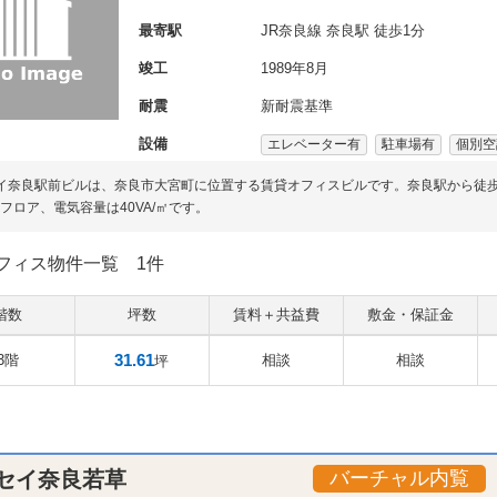
最寄駅
JR奈良線 奈良駅 徒歩1分
竣工
1989年8月
耐震
新耐震基準
設備
エレベーター有
駐車場有
個別空
イ奈良駅前ビルは、奈良市大宮町に位置する賃貸オフィスビルです。奈良駅から徒
Aフロア、電気容量は40VA/㎡です。
フィス物件一覧
1件
階数
坪数
賃料＋共益費
敷金・保証金
31.61
3階
相談
相談
坪
セイ奈良若草
バーチャル内覧