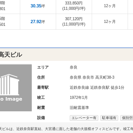
3階
333,850円
30.35
12ヶ月
坪
(11,000円/坪)
301
5階
307,120円
27.92
12ヶ月
坪
(11,000円/坪)
501
高天ビル
エリア
奈良
住所
奈良県
奈良市
高天町38-3
最寄駅
近鉄奈良線 近鉄奈良駅 徒歩1分
竣工
1972年1月
耐震
旧耐震基準
設備
エレベーター有
駐車場有
個別空
天ビルは、近鉄奈良駅直結、大宮通に面した老舗の大規模オフィスビルです。竣工