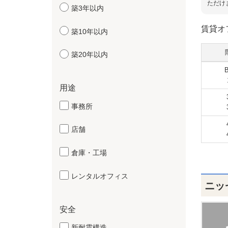
ただけ
築3年以内
賃貸オ
築10年以内
築20年以内
用途
事務所
店舗
倉庫・工場
レンタルオフィス
ニッ
安全
新耐震構造