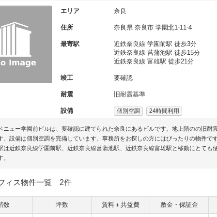
エリア
奈良
住所
奈良県
奈良市
学園北1-11-4
最寄駅
近鉄奈良線 学園前駅 徒歩3分
近鉄奈良線 菖蒲池駅 徒歩15分
近鉄奈良線 富雄駅 徒歩21分
竣工
要確認
耐震
旧耐震基準
設備
個別空調
24時間利用
ベニュー学園前ビルは、要確認に建てられた奈良にあるビルです。地上階のの旧耐震
す。設備は個別空調を完備しています。事務所をお探しの方にはぴったりの物件で
駅は近鉄奈良線学園前駅、近鉄奈良線菖蒲池駅、近鉄奈良線富雄駅と移動にとても便
す。
フィス物件一覧
2件
階数
坪数
賃料＋共益費
敷金・保証金