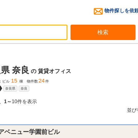
物件探しを依
検索
県 奈良
の
賃貸オフィス
15
24
：ビル
棟 物件数
件
奈良県
奈良
、
1～
10件を表示
並び
アベニュー学園前ビル