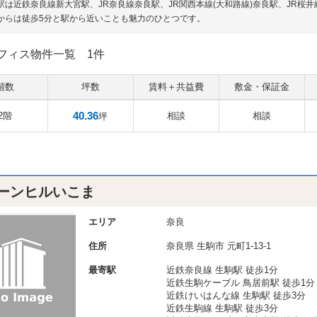
駅は近鉄奈良線新大宮駅、JR奈良線奈良駅、JR関西本線(大和路線)奈良駅、JR
からは徒歩5分と駅から近いことも魅力のひとつです。
フィス物件一覧
1件
階数
坪数
賃料＋共益費
敷金・保証金
40.36
2階
相談
相談
坪
ーンヒルいこま
エリア
奈良
住所
奈良県
生駒市
元町1-13-1
最寄駅
近鉄奈良線 生駒駅 徒歩1分
近鉄生駒ケーブル 鳥居前駅 徒歩1分
近鉄けいはんな線 生駒駅 徒歩3分
近鉄生駒線 生駒駅 徒歩3分