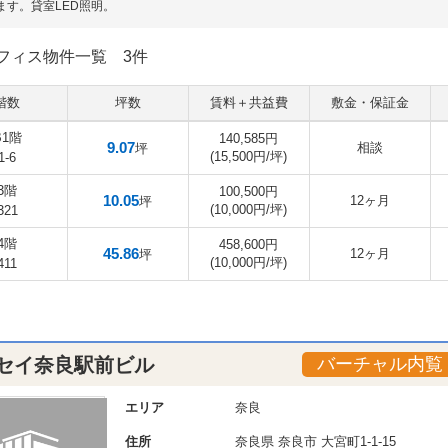
ます。貸室LED照明。
フィス物件一覧
3件
階数
坪数
賃料＋共益費
敷金・保証金
B1階
140,585円
9.07
相談
坪
(15,500円/坪)
1-6
3階
100,500円
10.05
12ヶ月
坪
(10,000円/坪)
321
4階
458,600円
45.86
12ヶ月
坪
(10,000円/坪)
411
セイ奈良駅前ビル
バーチャル内覧
エリア
奈良
住所
奈良県
奈良市
大宮町1-1-15