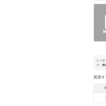
ニッセ
ア、機
賃貸オ