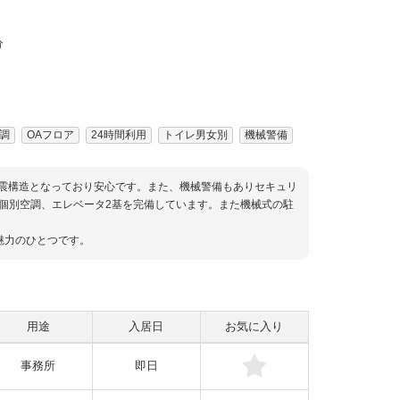
分
調
OAフロア
24時間利用
トイレ男女別
機械警備
耐震構造となっており安心です。また、機械警備もありセキュリ
、個別空調、エレベータ2基を完備しています。また機械式の駐
魅力のひとつです。
用途
入居日
お気に入り
事務所
即日