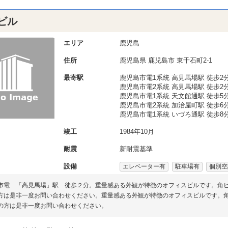
ビル
エリア
鹿児島
住所
鹿児島県
鹿児島市
東千石町2-1
最寄駅
鹿児島市電1系統 高見馬場駅 徒歩2
鹿児島市電2系統 高見馬場駅 徒歩2
鹿児島市電1系統 天文館通駅 徒歩5
鹿児島市電2系統 加治屋町駅 徒歩6
鹿児島市電1系統 いづろ通駅 徒歩8
竣工
1984年10月
耐震
新耐震基準
設備
エレベーター有
駐車場有
個別空
市電 「高見馬場」駅 徒歩２分。重量感ある外観が特徴のオフィスビルです。角
方は是非一度お問い合わせください。重量感ある外観が特徴のオフィスビルです。
の方は是非一度お問い合わせください。