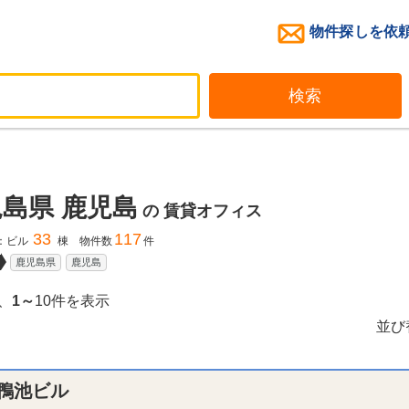
物件探しを依
検索
島県 鹿児島
の
賃貸オフィス
33
117
：ビル
棟 物件数
件
鹿児島県
鹿児島
、
1～
10件を表示
並び
C鴨池ビル