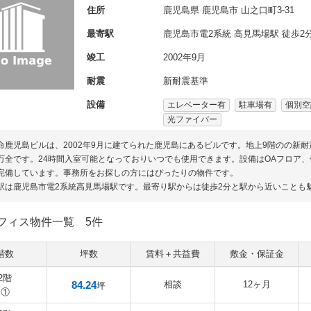
住所
鹿児島県
鹿児島市
山之口町3-31
最寄駅
鹿児島市電2系統 高見馬場駅 徒歩2
竣工
2002年9月
耐震
新耐震基準
設備
エレベーター有
駐車場有
個別空
光ファイバー
命鹿児島ビルは、2002年9月に建てられた鹿児島にあるビルです。地上9階のの新
万全です。24時間入室可能となっておりいつでも使用できます。設備はOAフロア
完備しています。事務所をお探しの方にはぴったりの物件です。
駅は鹿児島市電2系統高見馬場駅です。最寄り駅からは徒歩2分と駅から近いことも
フィス物件一覧
5件
階数
坪数
賃料＋共益費
敷金・保証金
2階
84.24
相談
12ヶ月
坪
①