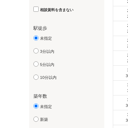
相談賃料を含まない
駅徒歩
未指定
3分以内
5分以内
3
10分以内
築年数
3
未指定
新築
3