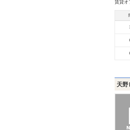
賃貸オ
天野