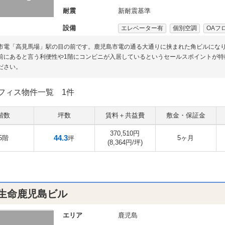
耐震
新耐震基準
設備
エレベーター有
個別空調
OAフ
市電「高見馬場」駅の目の前です。鹿児島市電の通る大通りに挟まれた角ビルにな
前にあると言う利便性や1階にコンビニが入居しているというセールスポイントが特
ださい。
フィス物件一覧
1件
階数
坪数
賃料＋共益費
敷金・保証金
370,510円
44.3
5階
5ヶ月
坪
(8,364円/坪)
生命鹿児島ビル
エリア
鹿児島