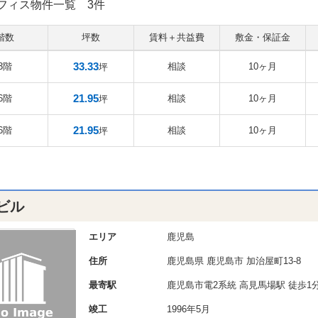
フィス物件一覧
3件
階数
坪数
賃料＋共益費
敷金・保証金
33.33
3階
相談
10ヶ月
坪
21.95
6階
相談
10ヶ月
坪
21.95
6階
相談
10ヶ月
坪
ビル
エリア
鹿児島
住所
鹿児島県
鹿児島市
加治屋町13-8
最寄駅
鹿児島市電2系統 高見馬場駅 徒歩1
竣工
1996年5月