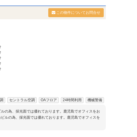
この物件についてお問合せ
分
分
分
分
分
調
セントラル空調
OAフロア
24時間利用
機械警備
ビルの為、採光面では優れております。鹿児島でオフィスをお
角ビルの為、採光面では優れております。鹿児島でオフィスを