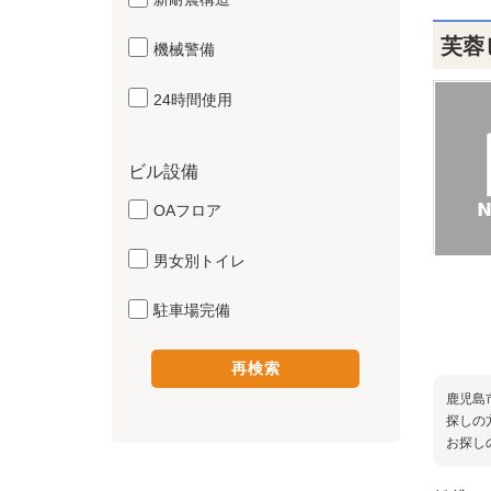
芙蓉
機械警備
24時間使用
ビル設備
OAフロア
男女別トイレ
駐車場完備
鹿児島
探しの
お探し