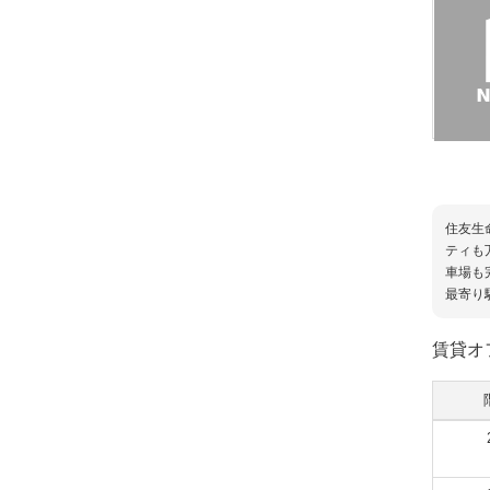
住友生
ティも
車場も
最寄り
賃貸オ