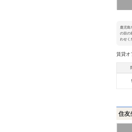
鹿児島
の目の
わせく
賃貸オ
住友