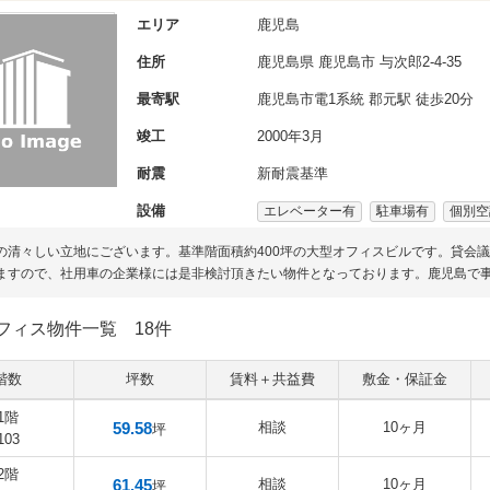
エリア
鹿児島
住所
鹿児島県
鹿児島市
与次郎2-4-35
最寄駅
鹿児島市電1系統 郡元駅 徒歩20分
竣工
2000年3月
耐震
新耐震基準
設備
エレベーター有
駐車場有
個別空
の清々しい立地にございます。基準階面積約400坪の大型オフィスビルです。貸会
ますので、社用車の企業様には是非検討頂きたい物件となっております。鹿児島で
フィス物件一覧
18件
階数
坪数
賃料＋共益費
敷金・保証金
1階
59.58
相談
10ヶ月
坪
103
2階
61.45
相談
10ヶ月
坪