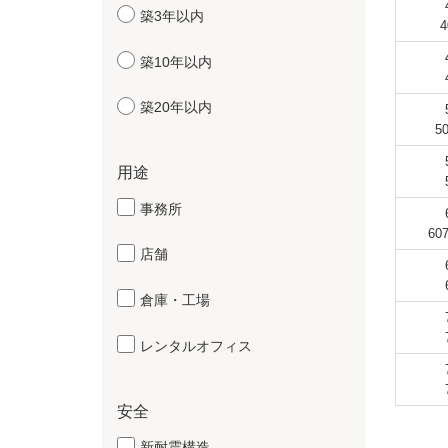
築3年以内
4
築10年以内
築20年以内
5
用途
事務所
60
店舗
倉庫・工場
レンタルオフィス
安全
新耐震構造