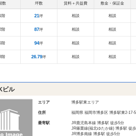
階数
坪数
賃料＋共益費
敷金・保証金
21
1階
相談
相談
坪
87
2階
相談
相談
坪
94
6階
相談
相談
坪
26.79
8階
相談
相談
坪
.Kビル
エリア
博多駅東エリア
住所
福岡県
福岡市博多区
博多駅東2-17-5
最寄駅
JR鹿児島本線 博多駅 徒歩5分
JR篠栗線(福北ゆたか線) 博多駅 徒歩
JR博多南線 博多駅 徒歩5分