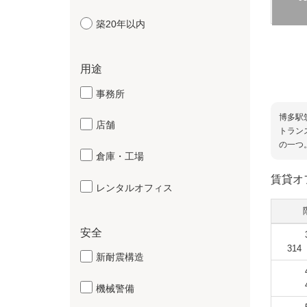
築20年以内
用途
事務所
博多駅
店舗
トラン
の一つ
倉庫・工場
賃貸オ
レンタルオフィス
安全
31
新耐震構造
機械警備