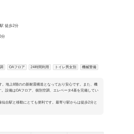
駅 徒歩2分
0分
調
OAフロア
24時間利用
トイレ男女別
機械警備
です。地上8階のの新耐震構造となっており安心です。また、機
す。設備はOAフロア、個別空調、エレベータ4基を完備してい
線仙台駅と移動にとても便利です。最寄り駅からは徒歩2分と