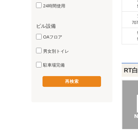
24時間使用
70
ビル設備
OAフロア
男女別トイレ
駐車場完備
RT