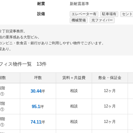
耐震
新耐震基準
設備
エレベーター有
駐車場有
セント
機械警備
光ファイバー
２丁目貸事務所。
観の重厚感ある大型ビル。
コンビニ・飲食店・銀行がありご利用しやすい物件でございます。
室あり。
フィス物件一覧
13件
階数
坪数
賃料＋共益費
敷金・保証金
1階
30.44
相談
12ヶ月
坪
①
2階
95.1
相談
12ヶ月
坪
①
3階
74.11
相談
12ヶ月
坪
①