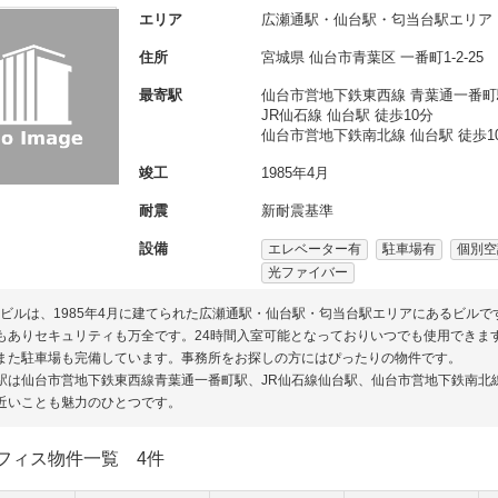
エリア
広瀬通駅・仙台駅・匂当台駅エリア
住所
宮城県
仙台市青葉区
一番町1-2-25
最寄駅
仙台市営地下鉄東西線 青葉通一番町
JR仙石線 仙台駅 徒歩10分
仙台市営地下鉄南北線 仙台駅 徒歩1
竣工
1985年4月
耐震
新耐震基準
設備
エレベーター有
駐車場有
個別空
光ファイバー
Sビルは、1985年4月に建てられた広瀬通駅・仙台駅・匂当台駅エリアにあるビル
もありセキュリティも万全です。24時間入室可能となっておりいつでも使用できま
また駐車場も完備しています。事務所をお探しの方にはぴったりの物件です。
駅は仙台市営地下鉄東西線青葉通一番町駅、JR仙石線仙台駅、仙台市営地下鉄南北
近いことも魅力のひとつです。
フィス物件一覧
4件