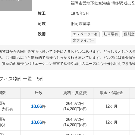
福岡市営地下鉄空港線 博多駅 徒歩5
竣工
1975年3月
耐震
旧耐震基準
設備
エレベーター有
駐車場有
個別空
光ファイバー
筑紫口から合同庁舎方面へ歩いて５分にＡＲＫビルはあります。どっしりとした大
ス、共用部も広々と開放的で清掃もしっかり行き届いています。ビル内には貸会議
。貸室の面積帯もバリエーション豊富で拡張や縮小のニーズにも十分お応えできる
フィス物件一覧
5件
階数
坪数
賃料＋共益費
敷金・保証金
3階
264,972円
18.66
12ヶ月
坪
(14,200円/坪)
4 先行有
4階
264,972円
18.66
12ヶ月
坪
(14,200円/坪)
404