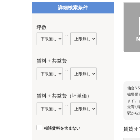
詳細検索条件
坪数
～
賃料 + 共益費
～
仙台N
械警備
賃料 + 共益費（坪単価）
ます。
～
最寄り
駅から
相談賃料を含まない
賃貸オ