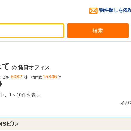
物件探しを依
検索
べて
の
賃貸オフィス
6082
15346
：ビル
棟 物件数
件
中、
1～
10件を表示
並び
NSビル