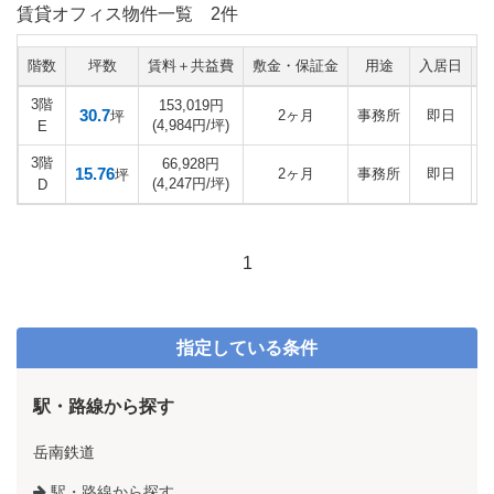
賃貸オフィス物件一覧
2件
階数
坪数
賃料＋共益費
敷金・保証金
用途
入居日
3階
153,019円
30.7
2ヶ月
事務所
即日
坪
(4,984円/坪)
E
3階
66,928円
15.76
2ヶ月
事務所
即日
坪
(4,247円/坪)
D
1
指定している条件
駅・路線から探す
岳南鉄道
駅・路線から探す