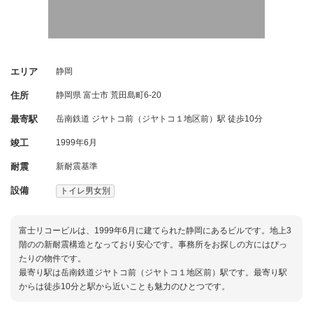
エリア
静岡
住所
静岡県
富士市
荒田島町6-20
最寄駅
岳南鉄道 ジヤトコ前（ジヤトコ１地区前）駅 徒歩10分
竣工
1999年6月
耐震
新耐震基準
設備
トイレ男女別
富士リコービルは、1999年6月に建てられた静岡にあるビルです。地上3
階のの新耐震構造となっており安心です。事務所をお探しの方にはぴっ
たりの物件です。
最寄り駅は岳南鉄道ジヤトコ前（ジヤトコ１地区前）駅です。最寄り駅
からは徒歩10分と駅から近いことも魅力のひとつです。