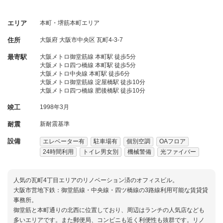
エリア
本町・堺筋本町エリア
住所
大阪府
大阪市中央区
瓦町4-3-7
最寄駅
大阪メトロ御堂筋線 本町駅 徒歩5分
大阪メトロ四つ橋線 本町駅 徒歩5分
大阪メトロ中央線 本町駅 徒歩6分
大阪メトロ御堂筋線 淀屋橋駅 徒歩10分
大阪メトロ四つ橋線 肥後橋駅 徒歩10分
竣工
1998年3月
耐震
新耐震基準
設備
エレベーター有
駐車場有
個別空調
OAフロア
24時間利用
トイレ男女別
機械警備
光ファイバー
人気の瓦町4丁目エリアのリノベーション済のオフィスビル。
大阪市営地下鉄：御堂筋線・中央線・四ツ橋線の3路線利用可能な賃貸貸
事務所。
御堂筋と本町通りの北西に位置しており、周辺はランチの人気店なども
多いエリアです。また郵便局、コンビニも近く利便性も抜群です。リノ