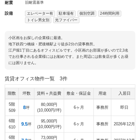
耐震
旧耐震基準
設備
エレベーター有
駐車場有
個別空調
24時間利用
トイレ男女別
光ファイバー
小区画をお探しの企業様に最適。
地下鉄四つ橋線・肥後橋駅より徒歩2分の貸事務所。
江戸堀1丁目にあるオフィスビルです。小区画のお部屋が多いので2,3名
でお仕事される企業様にはお勧めです。また周辺には飲食店が多くお昼
には困りません。
賃貸オフィス物件一覧
3件
階数
坪数
賃料＋共益費
敷金・保証金
用途
入居日
5階
80,000円
8
6ヶ月
事務所
即日
坪
(10,000円/坪)
509
6階
95,000円
9.5
6ヶ月
事務所
2026年12月
坪
(10,000円/坪)
610
6階
73,000円