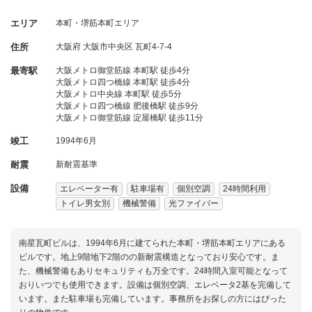
エリア
本町・堺筋本町エリア
住所
大阪府
大阪市中央区
瓦町4-7-4
最寄駅
大阪メトロ御堂筋線 本町駅 徒歩4分
大阪メトロ四つ橋線 本町駅 徒歩4分
大阪メトロ中央線 本町駅 徒歩5分
大阪メトロ四つ橋線 肥後橋駅 徒歩9分
大阪メトロ御堂筋線 淀屋橋駅 徒歩11分
竣工
1994年6月
耐震
新耐震基準
設備
エレベーター有
駐車場有
個別空調
24時間利用
トイレ男女別
機械警備
光ファイバー
南星瓦町ビルは、1994年6月に建てられた本町・堺筋本町エリアにある
ビルです。地上9階地下2階のの新耐震構造となっており安心です。ま
た、機械警備もありセキュリティも万全です。24時間入室可能となって
おりいつでも使用できます。設備は個別空調、エレベータ2基を完備して
います。また駐車場も完備しています。事務所をお探しの方にはぴった