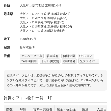
住所
大阪府
大阪市西区
京町堀1-3-3
最寄駅
大阪メトロ四つ橋線 肥後橋駅 徒歩4分
大阪メトロ四つ橋線 本町駅 徒歩5分
大阪メトロ中央線 本町駅 徒歩7分
大阪メトロ御堂筋線 淀屋橋駅 徒歩10分
大阪メトロ中央線 本町駅 徒歩8分
竣工
1998年10月
耐震
新耐震基準
設備
エレベーター有
駐車場有
個別空調
OAフロア
24時間利用
トイレ男女別
機械警備
光ファイバー
肥後橋パークビルは、肥後橋駅から徒歩4分の賃貸オフィスビルです。シ
ンプルな純オフィスビルで、使い勝手の良い貸室形状、2600㎜の少し高
めの天井高が魅力です。周辺には飲食店も多く便利な環境です。
賃貸オフィス物件一覧
1件
階数
坪数
賃料＋共益費
敷金・保証金
用途
入居日