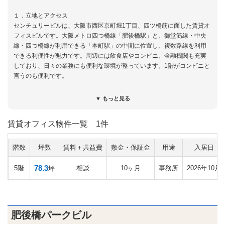
１．立地とアクセス
センチュリービルは、大阪市西区京町堀1丁目、四ツ橋筋に面した賃貸オ
フィスビルです。大阪メトロ四つ橋線「肥後橋駅」と、御堂筋線・中央
線・四つ橋線が利用できる「本町駅」の中間に位置し、複数路線を利用
できる利便性が魅力です。周辺には飲食店やコンビニ、金融機関も充実
しており、日々の業務にも便利な環境が整っています。1階がコンビニと
言うのも便利です。
２．大型ビルならではの存在感と充実した共用設備
▼ もっと見る
1973年竣工のオフィスビルですが、耐震補強工事を実施し、新耐震基準
に適合しています。四ツ橋筋沿いに建つ基準階約240坪の大型ビルらしい
賃貸オフィス物件一覧
1件
重厚感のある外観と、高級感のある広々としたエントランスは来訪者に
も好印象を与えます。館内には貸会議室や喫煙ルームも設けられてお
り、テナント向け設備も充実しています。また、貸主様ご自身も館内へ
階数
坪数
賃料＋共益費
敷金・保証金
用途
入居日
入居されていることから、管理状態も良好で、築年数を感じさせない快
適なオフィス環境が維持されています。
78.3
5階
相談
10ヶ月
事務所
2026年10月
坪
３．大型ビルでは希少な小規模区画
基準階約240坪の大型ビルでありながら、約15坪からの分割区画が用意
されることも本物件の特徴です。一般的な大型ビルでは一定以上の面積
肥後橋パークビル
が中心となりますが、本物件では士業や営業所、小規模オフィスにも対