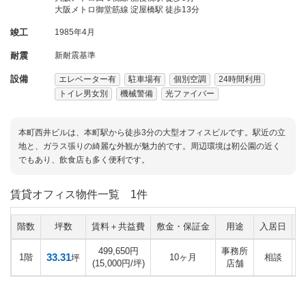
大阪メトロ御堂筋線 淀屋橋駅 徒歩13分
竣工
1985年4月
耐震
新耐震基準
設備
エレベーター有
駐車場有
個別空調
24時間利用
トイレ男女別
機械警備
光ファイバー
本町西井ビルは、本町駅から徒歩3分の大型オフィスビルです。駅近の立
地と、ガラス張りの綺麗な外観が魅力的です。周辺環境は靭公園の近く
でもあり、飲食店も多く便利です。
賃貸オフィス物件一覧
1件
階数
坪数
賃料＋共益費
敷金・保証金
用途
入居日
499,650円
事務所
33.31
1階
10ヶ月
相談
坪
(15,000円/坪)
店舗