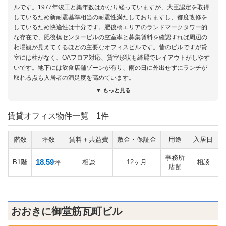
ルです。1977年竣工と築年数はかなり経っていますが、大臣認定を取得
しているため新耐震基準相当の耐震性満たしておりますし、都度改修を
しているため快適性は十分です。肥後橋エリアのランドマークタワー的
な存在で、肥後橋センタービルの空室率と募集賃料を確認すれば周辺の
相場観が見えてくるほどの主要なオフィスビルです。昔のビルですが貸
室には柱がなく、OAフロア対応、貸室形状も綺麗でレイアウトがしやす
いです。地下には飲食店舗ゾーンが有り、雨の日に外出せずにランチが
取れる点も入居者の満足度を高めています。
▼ もっと見る
賃貸オフィス物件一覧
1件
階数
坪数
賃料＋共益費
敷金・保証金
用途
入居日
事務所
18.59
B1階
相談
12ヶ月
相談
坪
店舗
おおきに御堂筋瓦町ビル