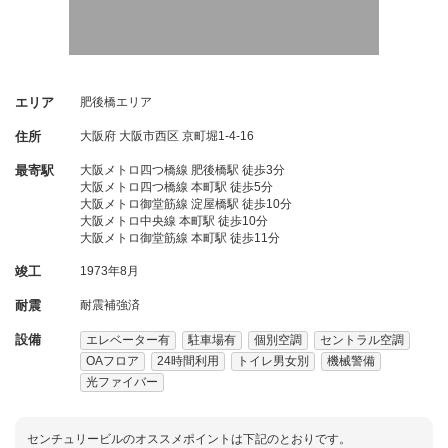
エリア
肥後橋エリア
住所
大阪府
大阪市西区
京町堀1-4-16
最寄駅
大阪メトロ四つ橋線 肥後橋駅 徒歩3分
大阪メトロ四つ橋線 本町駅 徒歩5分
大阪メトロ御堂筋線 淀屋橋駅 徒歩10分
大阪メトロ中央線 本町駅 徒歩10分
大阪メトロ御堂筋線 本町駅 徒歩11分
竣工
1973年8月
耐震
耐震補強済
設備
エレベーター有
駐車場有
個別空調
セントラル空調
OAフロア
24時間利用
トイレ男女別
機械警備
光ファイバー
センチュリービルのオススメポイントは下記のとおりです。