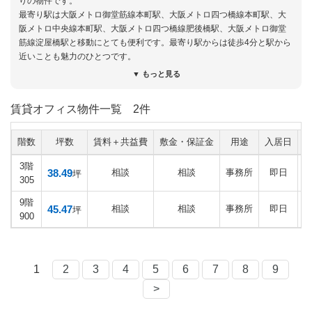
りの物件です。
最寄り駅は大阪メトロ御堂筋線本町駅、大阪メトロ四つ橋線本町駅、大
阪メトロ中央線本町駅、大阪メトロ四つ橋線肥後橋駅、大阪メトロ御堂
筋線淀屋橋駅と移動にとても便利です。最寄り駅からは徒歩4分と駅から
近いことも魅力のひとつです。
▼ もっと見る
賃貸オフィス物件一覧
2件
階数
坪数
賃料＋共益費
敷金・保証金
用途
入居日
3階
38.49
相談
相談
事務所
即日
坪
305
9階
45.47
相談
相談
事務所
即日
坪
900
1
2
3
4
5
6
7
8
9
>