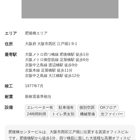
エリア
肥後橋エリア
住所
大阪府
大阪市西区
江戸堀1-9-1
最寄駅
大阪メトロ四つ橋線 肥後橋駅 徒歩1分
大阪メトロ御堂筋線 淀屋橋駅 徒歩6分
京阪中之島線 渡辺橋駅 徒歩9分
京阪本線 淀屋橋駅 徒歩11分
京阪中之島線 大江橋駅 徒歩12分
竣工
1977年7月
耐震
新耐震基準相当
設備
エレベーター有
駐車場有
個別空調
OAフロア
24時間利用
トイレ男女別
機械警備
光ファイバー
肥後橋センタービルは、大阪市西区江戸堀に位置する賃貸オフィスビル
です。肥後橋駅から徒歩1分、四ツ橋筋に面した大規模な高層オフィスビ