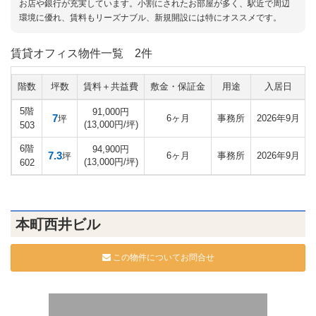
お店や銀行が充実しています。小割にされたお部屋が多く、駅近で周辺
環境に優れ、賃料もリーズナブル、新規開設には特にオススメです。
賃貸オフィス物件一覧
2件
階数
坪数
賃料＋共益費
敷金・保証金
用途
入居日
5階
91,000円
7
6ヶ月
事務所
2026年9月
坪
(13,000円/坪)
503
6階
94,900円
7.3
6ヶ月
事務所
2026年9月
坪
(13,000円/坪)
602
本町西井ビル
この物件についてお問合せ