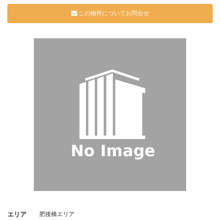
応可能です。「小さなオフィスでもビルグレードは妥協したくない」と
いう企業様に特におすすめできる物件です。
この物件についてお問合せ
■仲介実績あり
弊社にて仲介実績のある物件です。
人数減少に伴うコスト削減移転をご検討されていた企業様に、約16坪の
区画をご契約いただきました。面積は縮小しながらも、オフィスとして
の品格や来客時の印象は維持したいというご要望があり、大型ビルなら
ではの重厚感や管理品質をご評価いただき、ご成約となりました。
ご入居から10年以上経過した現在も快適にご利用いただいております。
記事更新日：2026年7月3日
エリア
肥後橋エリア