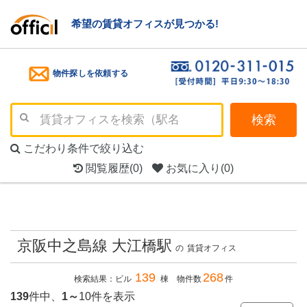
希望の賃貸オフィスが見つかる!
物件探しを依頼する
検索
こだわり条件で絞り込む
閲覧履歴
(0)
お気に入り
(0)
京阪中之島線 大江橋駅
の
賃貸オフィス
139
268
検索結果：ビル
棟 物件数
件
139
件中、
1～
10件を表示