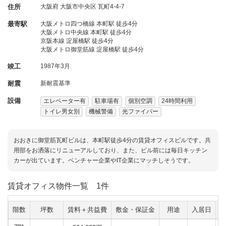
住所
大阪府
大阪市中央区
瓦町4-4-7
最寄駅
大阪メトロ四つ橋線 本町駅 徒歩4分
大阪メトロ中央線 本町駅 徒歩4分
京阪本線 淀屋橋駅 徒歩4分
大阪メトロ御堂筋線 淀屋橋駅 徒歩4分
竣工
1987年3月
耐震
新耐震基準
設備
エレベーター有
駐車場有
個別空調
24時間利用
トイレ男女別
機械警備
光ファイバー
おおきに御堂筋瓦町ビルは、本町駅徒歩4分の賃貸オフィスビルです。共
用部をお洒落にリニューアルしており、また、ビル前には毎日キッチン
カーが出ています。ベンチャー企業やIT企業にマッチしそうです。
賃貸オフィス物件一覧
1件
階数
坪数
賃料＋共益費
敷金・保証金
用途
入居日