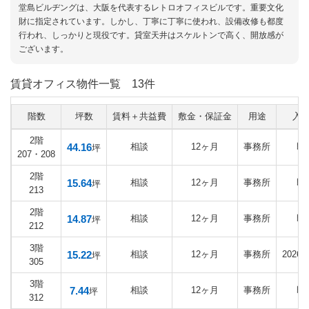
堂島ビルヂングは、大阪を代表するレトロオフィスビルです。重要文化
財に指定されています。しかし、丁寧に丁寧に使われ、設備改修も都度
行われ、しっかりと現役です。貸室天井はスケルトンで高く、開放感が
ございます。
賃貸オフィス物件一覧
13件
階数
坪数
賃料＋共益費
敷金・保証金
用途
入
2階
44.16
相談
12ヶ月
事務所
即
坪
207・208
2階
15.64
相談
12ヶ月
事務所
即
坪
213
2階
14.87
相談
12ヶ月
事務所
即
坪
212
3階
15.22
相談
12ヶ月
事務所
2026
坪
305
3階
7.44
相談
12ヶ月
事務所
即
坪
312