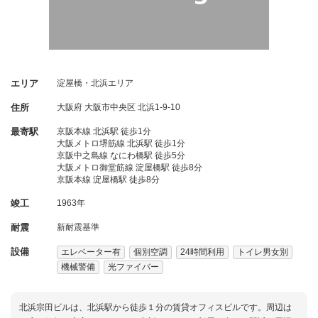
エリア
淀屋橋・北浜エリア
住所
大阪府
大阪市中央区
北浜1-9-10
最寄駅
京阪本線 北浜駅 徒歩1分
大阪メトロ堺筋線 北浜駅 徒歩1分
京阪中之島線 なにわ橋駅 徒歩5分
大阪メトロ御堂筋線 淀屋橋駅 徒歩8分
京阪本線 淀屋橋駅 徒歩8分
竣工
1963年
耐震
新耐震基準
設備
エレベーター有
個別空調
24時間利用
トイレ男女別
機械警備
光ファイバー
北浜宗田ビルは、北浜駅から徒歩１分の賃貸オフィスビルです。周辺は